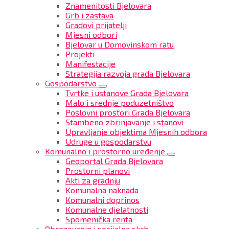
Znamenitosti Bjelovara
Grb i zastava
Gradovi prijatelji
Mjesni odbori
Bjelovar u Domovinskom ratu
Projekti
Manifestacije
Strategija razvoja grada Bjelovara
Gospodarstvo
Tvrtke i ustanove Grada Bjelovara
Malo i srednje poduzetništvo
Poslovni prostori Grada Bjelovara
Stambeno zbrinjavanje i stanovi
Upravljanje objektima Mjesnih odbora
Udruge u gospodarstvu
Komunalno i prostorno uređenje
Geoportal Grada Bjelovara
Prostorni planovi
Akti za gradnju
Komunalna naknada
Komunalni doprinos
Komunalne djelatnosti
Spomenička renta
Obrazovanje i socijalna skrb