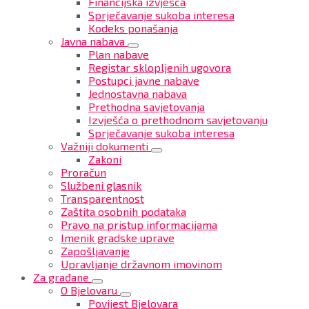
Financijska izvješća
Sprječavanje sukoba interesa
Kodeks ponašanja
Javna nabava
Plan nabave
Registar sklopljenih ugovora
Postupci javne nabave
Jednostavna nabava
Prethodna savjetovanja
Izvješća o prethodnom savjetovanju
Sprječavanje sukoba interesa
Važniji dokumenti
Zakoni
Proračun
Službeni glasnik
Transparentnost
Zaštita osobnih podataka
Pravo na pristup informacijama
Imenik gradske uprave
Zapošljavanje
Upravljanje državnom imovinom
Za građane
O Bjelovaru
Povijest Bjelovara