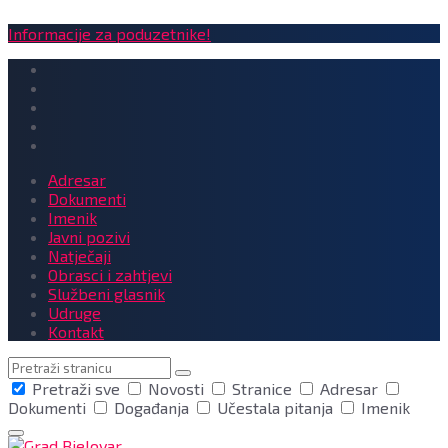
Informacije za poduzetnike!
Adresar
Dokumenti
Imenik
Javni pozivi
Natječaji
Obrasci i zahtjevi
Službeni glasnik
Udruge
Kontakt
Pretraga
Pretraži sve
Novosti
Stranice
Adresar
Dokumenti
Događanja
Učestala pitanja
Imenik