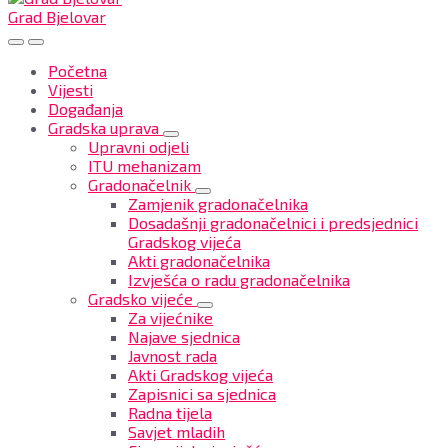
Grad Bjelovar
Početna
Vijesti
Događanja
Gradska uprava
Upravni odjeli
ITU mehanizam
Gradonačelnik
Zamjenik gradonačelnika
Dosadašnji gradonačelnici i predsjednici
Gradskog vijeća
Akti gradonačelnika
Izvješća o radu gradonačelnika
Gradsko vijeće
Za vijećnike
Najave sjednica
Javnost rada
Akti Gradskog vijeća
Zapisnici sa sjednica
Radna tijela
Savjet mladih