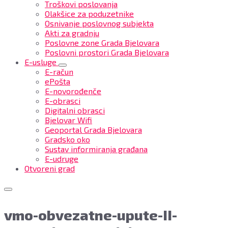
Troškovi poslovanja
Olakšice za poduzetnike
Osnivanje poslovnog subjekta
Akti za gradnju
Poslovne zone Grada Bjelovara
Poslovni prostori Grada Bjelovara
E-usluge
E-račun
ePošta
E-novorođenče
E-obrasci
Digitalni obrasci
Bjelovar Wifi
Geoportal Grada Bjelovara
Gradsko oko
Sustav informiranja građana
E-udruge
Otvoreni grad
vmo-obvezatne-upute-II-