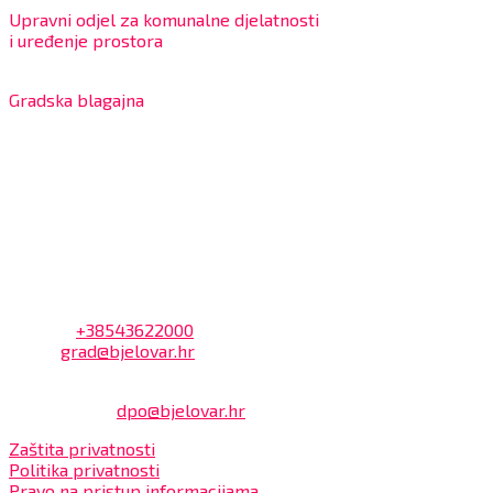
Upravni odjel za komunalne djelatnosti
i uređenje prostora
7:30 – 12:00 sati
Gradska blagajna
7:30 – 14:00 sati (utorkom i četvrtkom)
Dnevni odmor od 10:00 do 10:30 sati
Na blagajni se mogu platiti svi računi koje izdaje Grad
Bjelovar i to bez naknade, a nalazi se u prizemlju Gradske
uprave.
Kontakt
Adresa: Trg Eugena Kvaternika 2, 43000 Bjelovar
Telefon:
+38543622000
Email:
grad@bjelovar.hr
Službenik za zaštitu osobnih podataka:
Damir Feher:
dpo@bjelovar.hr
Zaštita privatnosti
Politika privatnosti
Pravo na pristup informacijama