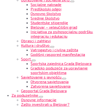
Socijalne naknade
Predškolski odgoj
Osnovno školstvo
Srednje školstvo
Studentske stipendije
Bjelovar – veleučilišni grad
Inicijativa za psihosocijalnu podršku,
integraciju i edukaciju
Obrasci i zahtjevi
Kultura i društvo
Vatrogastvo i civilna zaštita
Godišnji raspored manifestacija
Sport
Športska zajednica Grada Bjelovara
Gradsko poduzeće za upravljanje
sportskim objektima
Savjetovanje s javnošću
Otvorena savjetovanja
Zatvorena savjetovanja
Geoportal Grada Bjelovara
Za poduzetnike
Osnovne informacije
Zašto investirati u Bjelovar?