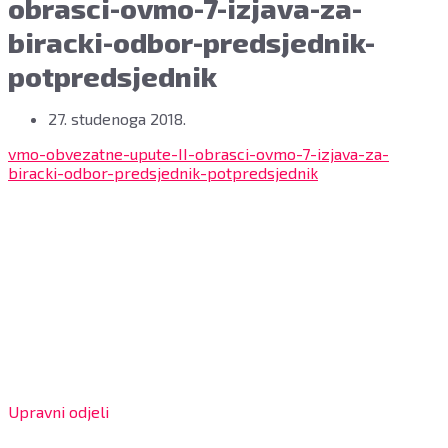
obrasci-ovmo-7-izjava-za-
biracki-odbor-predsjednik-
potpredsjednik
27. studenoga 2018.
vmo-obvezatne-upute-II-obrasci-ovmo-7-izjava-za-
biracki-odbor-predsjednik-potpredsjednik
Grad Bjelovar
OIB: 18970641692
Matični broj: 02562154
IBAN: HR4324020061802400001
Radno vrijeme za stranke
Upravni odjeli
8:00 – 13:00 sati