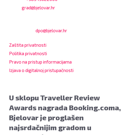
Email:
grad@bjelovar.hr
Službenik za zaštitu osobnih podataka:
Damir Feher:
dpo@bjelovar.hr
Zaštita privatnosti
Politika privatnosti
Pravo na pristup informacijama
Izjava o digitalnoj pristupačnosti
U sklopu Traveller Review
Awards nagrada Booking.coma,
Bjelovar je proglašen
najsrdačnijim gradom u