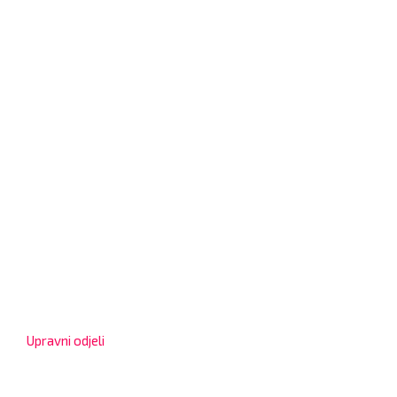
Grad Bjelovar
OIB: 18970641692
Matični broj: 02562154
IBAN: HR4324020061802400001
Radno vrijeme za stranke
Upravni odjeli
8:00 – 13:00 sati