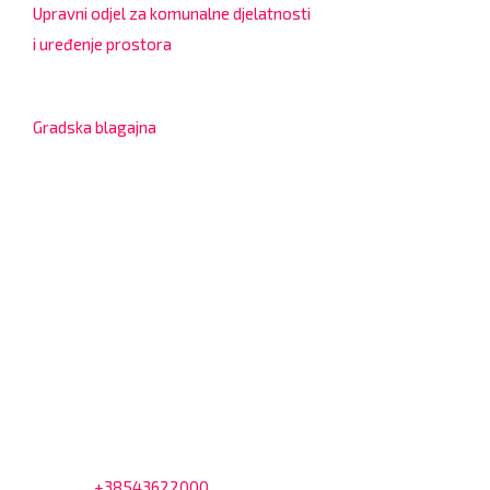
Upravni odjel za komunalne djelatnosti
i uređenje prostora
7:30 – 12:00 sati
Gradska blagajna
7:30 – 14:00 sati (utorkom i četvrtkom)
Dnevni odmor od 10:00 do 10:30 sati
Na blagajni se mogu platiti svi računi koje izdaje Grad
Bjelovar i to bez naknade, a nalazi se u prizemlju Gradske
uprave.
Kontakt
Adresa: Trg Eugena Kvaternika 2, 43000 Bjelovar
Telefon:
+38543622000