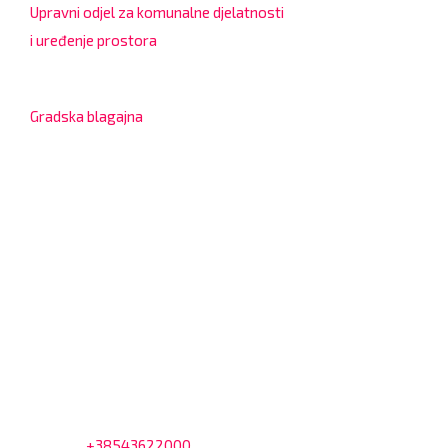
Upravni odjel za komunalne djelatnosti
i uređenje prostora
7:30 – 12:00 sati
Gradska blagajna
7:30 – 14:00 sati (utorkom i četvrtkom)
Dnevni odmor od 10:00 do 10:30 sati
Na blagajni se mogu platiti svi računi koje izdaje Grad
Bjelovar i to bez naknade, a nalazi se u prizemlju Gradske
uprave.
Kontakt
Adresa: Trg Eugena Kvaternika 2, 43000 Bjelovar
Telefon:
+38543622000