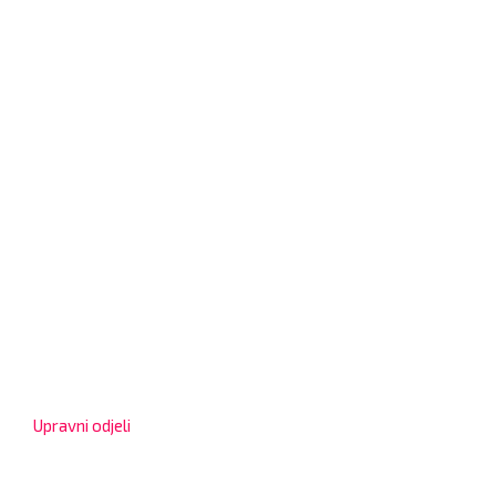
Grad Bjelovar
OIB: 18970641692
Matični broj: 02562154
IBAN: HR4324020061802400001
Radno vrijeme za stranke
Upravni odjeli
8:00 – 13:00 sati