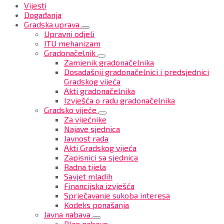
Vijesti
Događanja
Gradska uprava
Upravni odjeli
ITU mehanizam
Gradonačelnik
Zamjenik gradonačelnika
Dosadašnji gradonačelnici i predsjednici
Gradskog vijeća
Akti gradonačelnika
Izvješća o radu gradonačelnika
Gradsko vijeće
Za vijećnike
Najave sjednica
Javnost rada
Akti Gradskog vijeća
Zapisnici sa sjednica
Radna tijela
Savjet mladih
Financijska izvješća
Sprječavanje sukoba interesa
Kodeks ponašanja
Javna nabava
Plan nabave