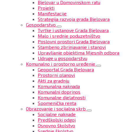
Bjelovar u Domovinskom ratu
Projekti
Manifestacije
Strategija razvoja grada Bjelovara
Gospodarstvo
Tvrtke i ustanove Grada Bjelovara
Malo i srednje poduzetništvo
Poslovni prostori Grada Bjelovara
Stambeno zbrinjavanje i stanovi
Upravljanje objektima Mjesnih odbora
Udruge u gospodarstvu
Komunalno i prostorno uređenje
Geoportal Grada Bjelovara
Prostorni planovi
Akti za gradnju
Komunalna naknada
Komunalni doprinos
Komunalne djelatnosti
Spomenička renta
Obrazovanje i socijalna skrb
Socijalne naknade
Predškolski odgoj
Osnovno školstvo
Srednje školstvo