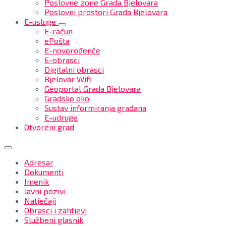
Poslovne zone Grada Bjelovara
Poslovni prostori Grada Bjelovara
E-usluge
E-račun
ePošta
E-novorođenče
E-obrasci
Digitalni obrasci
Bjelovar Wifi
Geoportal Grada Bjelovara
Gradsko oko
Sustav informiranja građana
E-udruge
Otvoreni grad
Adresar
Dokumenti
Imenik
Javni pozivi
Natječaji
Obrasci i zahtjevi
Službeni glasnik