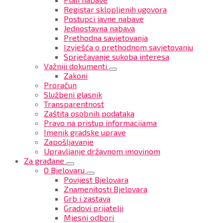
Registar sklopljenih ugovora
Postupci javne nabave
Jednostavna nabava
Prethodna savjetovanja
Izvješća o prethodnom savjetovanju
Sprječavanje sukoba interesa
Važniji dokumenti
Zakoni
Proračun
Službeni glasnik
Transparentnost
Zaštita osobnih podataka
Pravo na pristup informacijama
Imenik gradske uprave
Zapošljavanje
Upravljanje državnom imovinom
Za građane
O Bjelovaru
Povijest Bjelovara
Znamenitosti Bjelovara
Grb i zastava
Gradovi prijatelji
Mjesni odbori