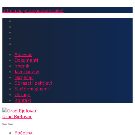
Informacije za poduzetnike!
Adresar
Dokumenti
Imenik
Javni pozivi
Natječaji
Obrasci i zahtjevi
Službeni glasnik
Udruge
Kontakt
Grad Bjelovar
Početna