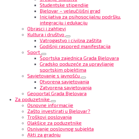
Studentske stipendije
Bjelovar – veleučilišni grad
Inicijativa za psihosocijalnu podršku,
integraciju i edukaciju
Obrasci i zahtjevi
Kultura i društvo
Vatrogastvo i civilna zaštita
Godišnji raspored manifestacija
Sport
Športska zajednica Grada Bjelovara
Gradsko poduzeće za upravljanje
sportskim objektima
Savjetovanje s javnošću
Otvorena savjetovanja
Zatvorena savjetovanja
Geoportal Grada Bjelovara
Za poduzetnike
Osnovne informacije
Zašto investirati u Bjelovar?
Troškovi poslovanja
Olakšice za poduzetnike
Osnivanje poslovnog subjekta
Akti za gradnju