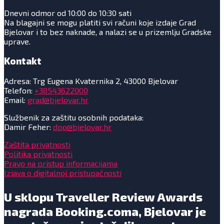
Dnevni odmor od 10:00 do 10:30 sati
Na blagajni se mogu platiti svi računi koje izdaje Grad
Bjelovar i to bez naknade, a nalazi se u prizemlju Gradske
uprave.
Kontakt
Adresa: Trg Eugena Kvaternika 2, 43000 Bjelovar
Telefon:
+38543622000
Email:
grad@bjelovar.hr
Službenik za zaštitu osobnih podataka:
Damir Feher:
dpo@bjelovar.hr
Zaštita privatnosti
Politika privatnosti
Pravo na pristup informacijama
Izjava o digitalnoj pristupačnosti
U sklopu Traveller Review Awards
nagrada Booking.coma, Bjelovar je