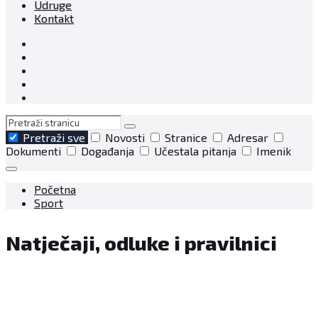
Udruge
Kontakt
Pretraga
Pretraži sve
Novosti
Stranice
Adresar
Dokumenti
Događanja
Učestala pitanja
Imenik
Početna
Sport
Natječaji, odluke i pravilnici
Grad Bjelovar