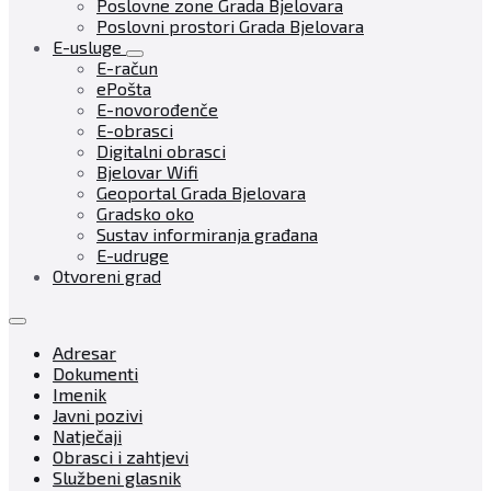
Poslovne zone Grada Bjelovara
Poslovni prostori Grada Bjelovara
E-usluge
E-račun
ePošta
E-novorođenče
E-obrasci
Digitalni obrasci
Bjelovar Wifi
Geoportal Grada Bjelovara
Gradsko oko
Sustav informiranja građana
E-udruge
Otvoreni grad
Adresar
Dokumenti
Imenik
Javni pozivi
Natječaji
Obrasci i zahtjevi
Službeni glasnik