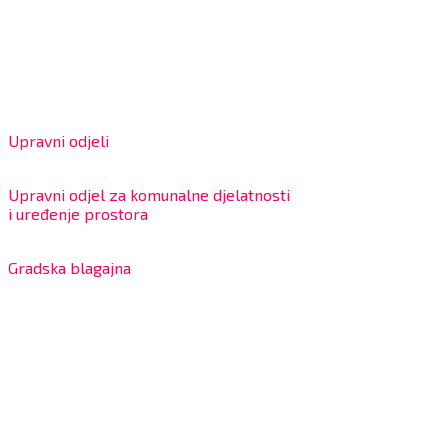
OIB: 18970641692
Matični broj: 02562154
IBAN: HR4324020061802400001
Radno vrijeme za stranke
Upravni odjeli
8:00 – 13:00 sati
Upravni odjel za komunalne djelatnosti
i uređenje prostora
7:30 – 12:00 sati
Gradska blagajna
7:30 – 14:00 sati (utorkom i četvrtkom)
Dnevni odmor od 10:00 do 10:30 sati
Na blagajni se mogu platiti svi računi koje izdaje Grad
Bjelovar i to bez naknade, a nalazi se u prizemlju Gradske
uprave.
Kontakt