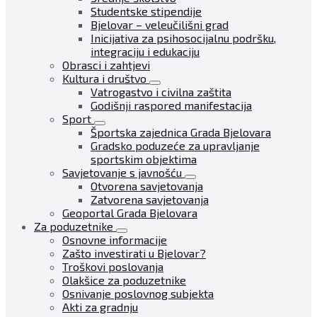
Studentske stipendije
Bjelovar – veleučilišni grad
Inicijativa za psihosocijalnu podršku,
integraciju i edukaciju
Obrasci i zahtjevi
Kultura i društvo
Vatrogastvo i civilna zaštita
Godišnji raspored manifestacija
Sport
Športska zajednica Grada Bjelovara
Gradsko poduzeće za upravljanje
sportskim objektima
Savjetovanje s javnošću
Otvorena savjetovanja
Zatvorena savjetovanja
Geoportal Grada Bjelovara
Za poduzetnike
Osnovne informacije
Zašto investirati u Bjelovar?
Troškovi poslovanja
Olakšice za poduzetnike
Osnivanje poslovnog subjekta
Akti za gradnju