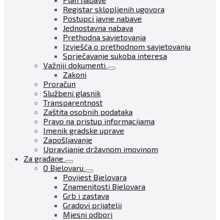
Registar sklopljenih ugovora
Postupci javne nabave
Jednostavna nabava
Prethodna savjetovanja
Izvješća o prethodnom savjetovanju
Sprječavanje sukoba interesa
Važniji dokumenti
Zakoni
Proračun
Službeni glasnik
Transparentnost
Zaštita osobnih podataka
Pravo na pristup informacijama
Imenik gradske uprave
Zapošljavanje
Upravljanje državnom imovinom
Za građane
O Bjelovaru
Povijest Bjelovara
Znamenitosti Bjelovara
Grb i zastava
Gradovi prijatelji
Mjesni odbori