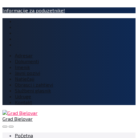
Informacije za poduzetnike!
Adresar
Dokumenti
Imenik
Javni pozivi
Natječaji
Obrasci i zahtjevi
Službeni glasnik
Udruge
Kontakt
Grad Bjelovar
Početna