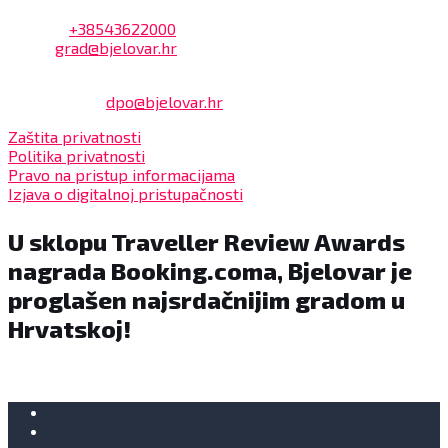
Adresa: Trg Eugena Kvaternika 2, 43000 Bjelovar
Telefon:
+38543622000
Email:
grad@bjelovar.hr
Službenik za zaštitu osobnih podataka:
Damir Feher:
dpo@bjelovar.hr
Zaštita privatnosti
Politika privatnosti
Pravo na pristup informacijama
Izjava o digitalnoj pristupačnosti
U sklopu Traveller Review Awards
nagrada Booking.coma, Bjelovar je
proglašen najsrdačnijim gradom u
Hrvatskoj!