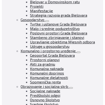
Bjelovar u Domovinskom ratu
Projekti
Manifestacije
Strategija razvoja grada Bjelovara
Gospodarstvo
Tvrtke i ustanove Grada Bjelovara
Malo i srednje poduzetništvo
Poslovni prostori Grada Bjelovara
Stambeno zbrinjavanje i stanovi
Upravljanje objektima Mjesnih odbora
Udruge u gospodarstvu
Komunalno i prostorno uređenje
Geoportal Grada Bjelovara
Prostorni planovi
Akti za gradnju
Komunalna naknada
Komunalni doprinos
Komunalne djelatnosti
Spomenička renta
Obrazovanje i socijalna skrb
Socijalne naknade
Predškolski odgoj
Osnovno školstvo
Srednje školstvo