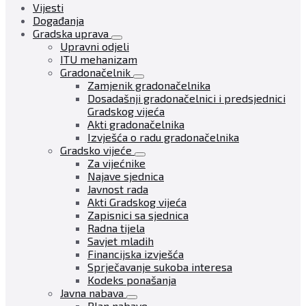
Vijesti
Događanja
Gradska uprava
Upravni odjeli
ITU mehanizam
Gradonačelnik
Zamjenik gradonačelnika
Dosadašnji gradonačelnici i predsjednici
Gradskog vijeća
Akti gradonačelnika
Izvješća o radu gradonačelnika
Gradsko vijeće
Za vijećnike
Najave sjednica
Javnost rada
Akti Gradskog vijeća
Zapisnici sa sjednica
Radna tijela
Savjet mladih
Financijska izvješća
Sprječavanje sukoba interesa
Kodeks ponašanja
Javna nabava
Plan nabave