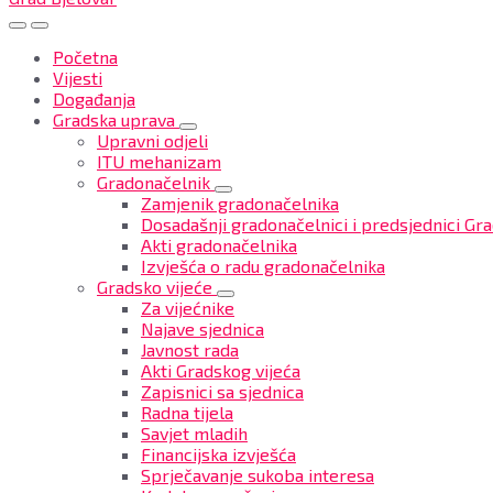
Početna
Vijesti
Događanja
Gradska uprava
Upravni odjeli
ITU mehanizam
Gradonačelnik
Zamjenik gradonačelnika
Dosadašnji gradonačelnici i predsjednici Gra
Akti gradonačelnika
Izvješća o radu gradonačelnika
Gradsko vijeće
Za vijećnike
Najave sjednica
Javnost rada
Akti Gradskog vijeća
Zapisnici sa sjednica
Radna tijela
Savjet mladih
Financijska izvješća
Sprječavanje sukoba interesa