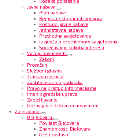
Kodeks ponašanja
Javna nabava
Plan nabave
Registar sklopljenih ugovora
Postupci javne nabave
Jednostavna nabava
Prethodna savjetovanja
Izvješća o prethodnom savjetovanju
Sprječavanje sukoba interesa
Važniji dokumenti
Zakoni
Proračun
Službeni glasnik
Transparentnost
Zaštita osobnih podataka
Pravo na pristup informacijama
Imenik gradske uprave
Zapošljavanje
Upravljanje državnom imovinom
Za građane
O Bjelovaru
Povijest Bjelovara
Znamenitosti Bjelovara
Grb i zastava