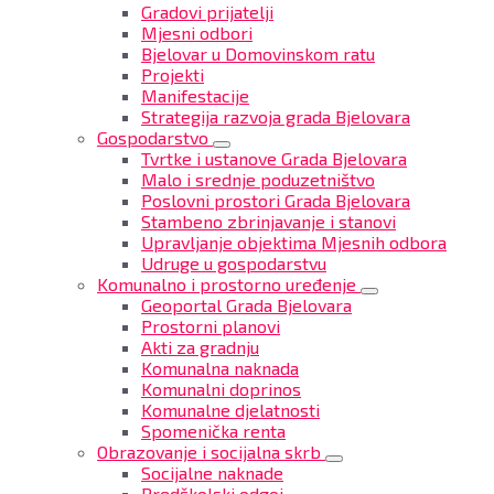
Gradovi prijatelji
Mjesni odbori
Bjelovar u Domovinskom ratu
Projekti
Manifestacije
Strategija razvoja grada Bjelovara
Gospodarstvo
Tvrtke i ustanove Grada Bjelovara
Malo i srednje poduzetništvo
Poslovni prostori Grada Bjelovara
Stambeno zbrinjavanje i stanovi
Upravljanje objektima Mjesnih odbora
Udruge u gospodarstvu
Komunalno i prostorno uređenje
Geoportal Grada Bjelovara
Prostorni planovi
Akti za gradnju
Komunalna naknada
Komunalni doprinos
Komunalne djelatnosti
Spomenička renta
Obrazovanje i socijalna skrb
Socijalne naknade
Predškolski odgoj