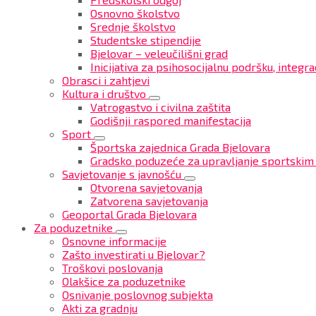
Osnovno školstvo
Srednje školstvo
Studentske stipendije
Bjelovar – veleučilišni grad
Inicijativa za psihosocijalnu podršku, integrac
Obrasci i zahtjevi
Kultura i društvo
Vatrogastvo i civilna zaštita
Godišnji raspored manifestacija
Sport
Športska zajednica Grada Bjelovara
Gradsko poduzeće za upravljanje sportskim
Savjetovanje s javnošću
Otvorena savjetovanja
Zatvorena savjetovanja
Geoportal Grada Bjelovara
Za poduzetnike
Osnovne informacije
Zašto investirati u Bjelovar?
Troškovi poslovanja
Olakšice za poduzetnike
Osnivanje poslovnog subjekta
Akti za gradnju