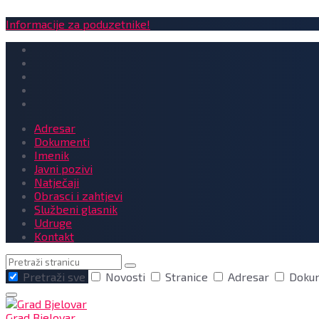
Informacije za poduzetnike!
Adresar
Dokumenti
Imenik
Javni pozivi
Natječaji
Obrasci i zahtjevi
Službeni glasnik
Udruge
Kontakt
Pretraga
Pretraži sve
Novosti
Stranice
Adresar
Doku
Grad Bjelovar