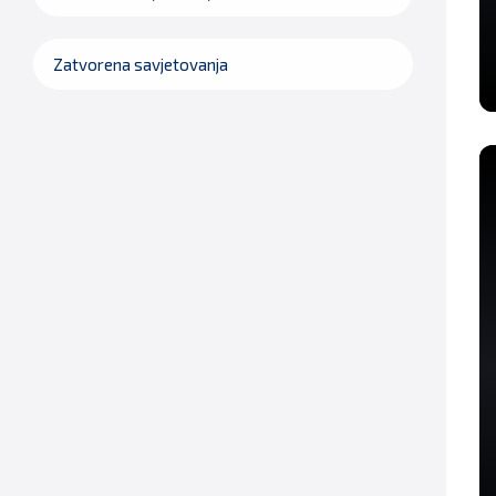
Zatvorena savjetovanja
V
in