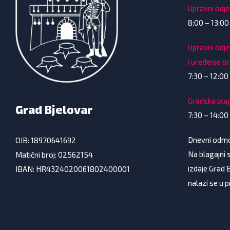
Upravni odjel
8:00 – 13:00
Upravni odje
i uređenje p
7:30 – 12:00 
Gradska bla
Grad Bjelovar
7:30 – 14:00
Dnevni odmor
OIB: 18970641692
Na blagajni s
Matični broj: 02562154
izdaje Grad 
IBAN: HR4324020061802400001
nalazi se u 