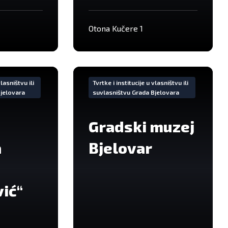
Otona Kučere 1
VIše
informacija
vlasništvu ili
Tvrtke i institucije u vlasništvu ili
Bjelovara
suvlasništvu Grada Bjelovara
Gradski muzej
a
Bjelovar
ić“