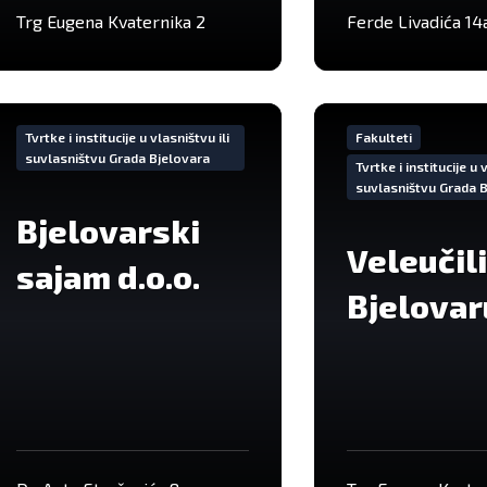
Trg Eugena Kvaternika 2
Ferde Livadića 14
Iše
VIše
formacija
informacija
Tvrtke i institucije u vlasništvu ili
Fakulteti
suvlasništvu Grada Bjelovara
Tvrtke i institucije u 
suvlasništvu Grada 
Bjelovarski
Veleučili
sajam d.o.o.
Bjelovar