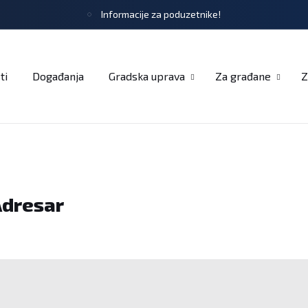
Informacije za poduzetnike!
tječaji
Obrasci i zahtjevi
Službeni glasnik
Udruge
ti
Događanja
Gradska uprava
Za građane
Z
Adresar