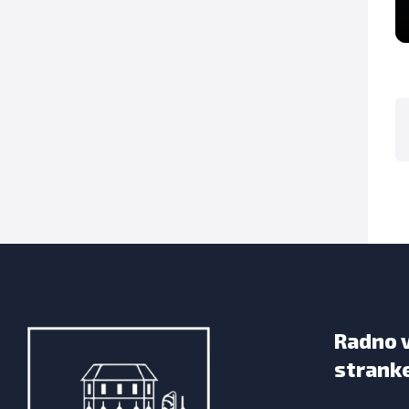
Radno 
strank