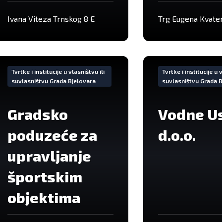
Ivana Viteza Trnskog 8 E
Trg Eugena Kvater
Iše
VIše
formacija
informacija
Tvrtke i institucije u vlasništvu ili
Tvrtke i institucije u 
suvlasništvu Grada Bjelovara
suvlasništvu Grada 
Gradsko
Vodne U
poduzeće za
d.o.o.
upravljanje
športskim
objektima