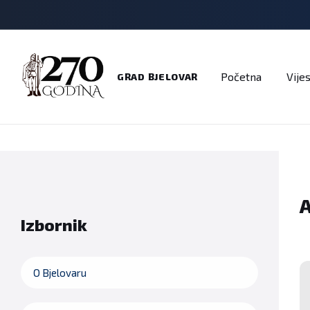
Adresar
Dokumenti
Imenik
Javni pozivi
Na
Početna
Vijes
GRAD BJELOVAR
Izbornik
O Bjelovaru