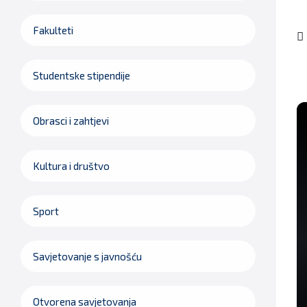
Fakulteti
Studentske stipendije
V
in
Obrasci i zahtjevi
Kultura i društvo
Sport
Savjetovanje s javnošću
Otvorena savjetovanja