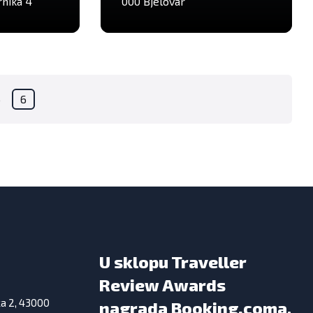
rnika 4
000 Bjelovar
5
6
U sklopu Traveller
Review Awards
ka 2, 43000
nagrada Booking.coma,