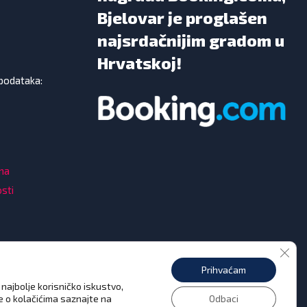
Bjelovar je proglašen
najsrdačnijim gradom u
Hrvatskoj!
 podataka:
ama
osti
Clos
Prihvaćam
najbolje korisničko iskustvo,
še o kolačićima saznajte na
Odbaci