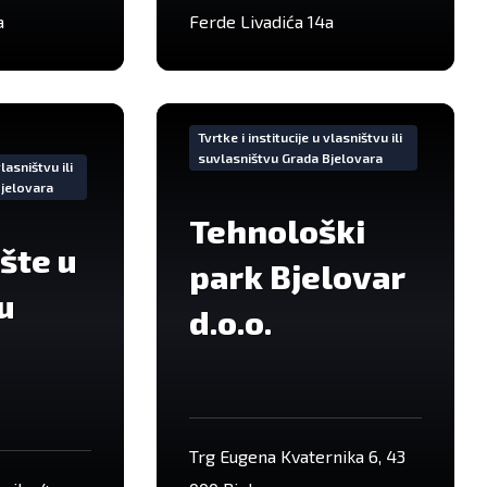
a
Ferde Livadića 14a
VIše
informacija
Tvrtke i institucije u vlasništvu ili
suvlasništvu Grada Bjelovara
vlasništvu ili
Bjelovara
Tehnološki
šte u
park Bjelovar
u
d.o.o.
Trg Eugena Kvaternika 6, 43