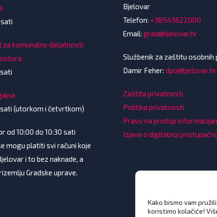
Bjelovar
i
Telefon:
+38543622000
 sati
Email:
grad@bjelovar.hr
l za komunalne djelatnosti
Službenik za zaštitu osobnih
rostora
Damir Feher:
dpo@bjelovar.hr
sati
Zaštita privatnosti
gajna
Politika privatnosti
 sati (utorkom i četvrtkom)
Pravo na pristup informacij
 od 10:00 do 10:30 sati
Izjava o digitalnoj pristupačn
e mogu platiti svi računi koje
Bjelovar i to bez naknade, a
prizemlju Gradske uprave.
Kako bismo vam pružili 
koristimo kolačiće! Vi