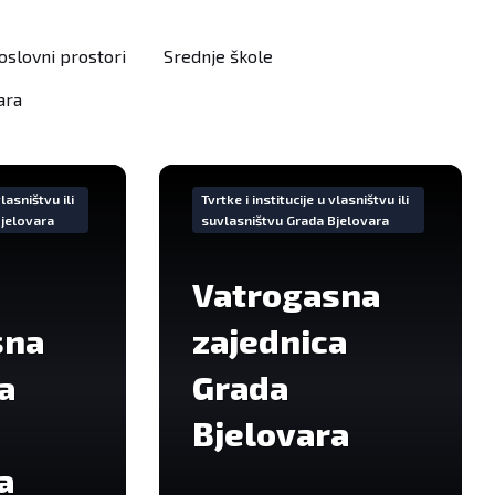
oslovni prostori
Srednje škole
vara
VIše
informacija
vlasništvu ili
Tvrtke i institucije u vlasništvu ili
Bjelovara
suvlasništvu Grada Bjelovara
Vatrogasna
sna
zajednica
a
Grada
Bjelovara
a