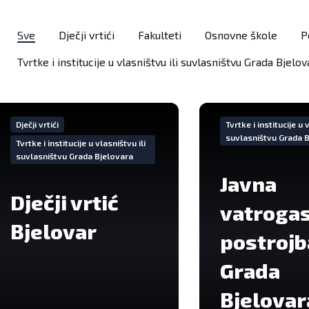
Sve
Dječji vrtići
Fakulteti
Osnovne škole
P
Tvrtke i institucije u vlasništvu ili suvlasništvu Grada Bjelo
Iše
VIše
formacija
informacija
Dječji vrtići
Tvrtke i institucije u 
suvlasništvu Grada 
Tvrtke i institucije u vlasništvu ili
suvlasništvu Grada Bjelovara
Javna
Dječji vrtić
vatroga
Bjelovar
postrojb
Grada
Bjelovar