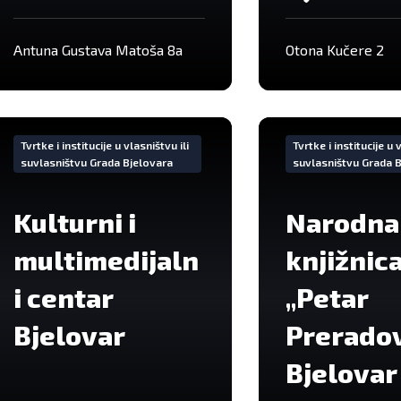
Antuna Gustava Matoša 8a
Otona Kučere 2
Iše
VIše
formacija
informacija
Tvrtke i institucije u vlasništvu ili
Tvrtke i institucije u 
suvlasništvu Grada Bjelovara
suvlasništvu Grada 
Kulturni i
Narodna
multimedijaln
knjižnic
i centar
„Petar
Bjelovar
Preradov
Bjelovar