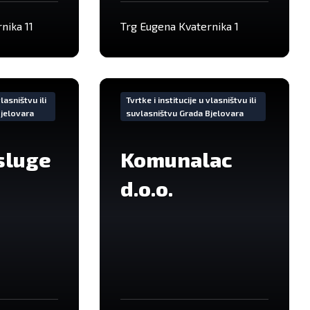
nika 11
Trg Eugena Kvaternika 1
VIše
informacija
vlasništvu ili
Tvrtke i institucije u vlasništvu ili
Bjelovara
suvlasništvu Grada Bjelovara
sluge
Komunalac
d.o.o.