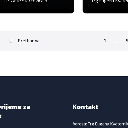
Dr. Ante Starčevića 8
Trg Eugena Kvate
Brojevi
Prethodna
1
…
stranica
objava
vrijeme za
Kontakt
e
Adresa: Trg Eugena Kvaterni