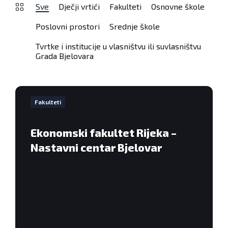
Sve
Dječji vrtići
Fakulteti
Osnovne škole
Poslovni prostori
Srednje škole
Tvrtke i institucije u vlasništvu ili suvlasništvu
Grada Bjelovara
VIše
informacija
Fakulteti
Ekonomski fakultet Rijeka –
Nastavni centar Bjelovar