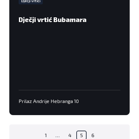
Dječji vrtići
Dječji vrtić Bubamara
Prilaz Andrije Hebranga 10
Brojevi
1
…
4
5
6