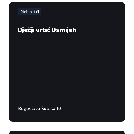
VIše
informacija
Dječji vrtići
Dječji vrtić Osmijeh
Bogoslava Šuleka 10
VIše