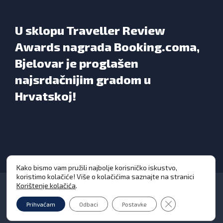
U sklopu Traveller Review
Awards nagrada Booking.coma,
Bjelovar je proglašen
najsrdačnijim gradom u
Hrvatskoj!
Kako bismo vam pružili najbolje korisničko iskustvo,
koristimo kolačiće! Više o kolačićima saznajte na stranici
Korištenje kolačića
.
Close GDPR Cooki
Prihvaćam
Odbaci
Postavke
Grad Bjelovar © Sva prava pridržana 2026. | WEB
DESIGN