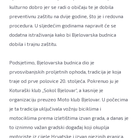
kulturno dobro jer se radi o običaju te je dobila
preventivnu zaštitu na dvije godine, što je i redovna
procedura. U sljedećim godinama napravit će se
dodatna istraživanja kako bi Bjelovarska budnica
dobila i trajnu zaštitu.
Podsjetimo, Bjelovarska budnica dio je
prvosvibanjskih proljetnih ophoda, tradicija je koja
traje od prve polovice 20. stoljeća. Pokrenuo ju je
Koturaški klub „Sokol Bjelovar“, a kasnije je
organizaciju preuzeo Moto klub Bjelovar. U počecima
je ta tradicija uključivala vožnju biciklima i
motociklima prema izletištima izvan grada, a danas je
to iznimno važan gradski događaj koji okuplja
motoriste iz cijele Hrvatske i izvan njezinih granica.