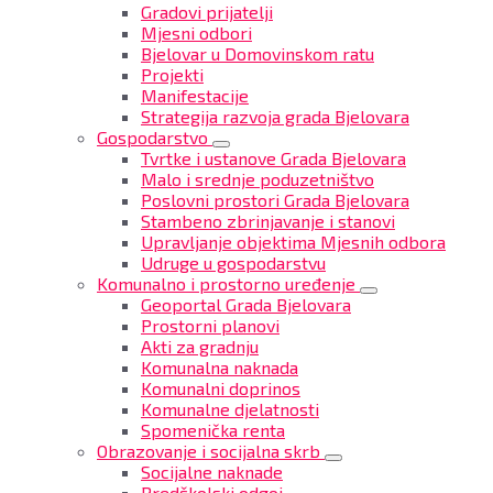
Gradovi prijatelji
Mjesni odbori
Bjelovar u Domovinskom ratu
Projekti
Manifestacije
Strategija razvoja grada Bjelovara
Gospodarstvo
Tvrtke i ustanove Grada Bjelovara
Malo i srednje poduzetništvo
Poslovni prostori Grada Bjelovara
Stambeno zbrinjavanje i stanovi
Upravljanje objektima Mjesnih odbora
Udruge u gospodarstvu
Komunalno i prostorno uređenje
Geoportal Grada Bjelovara
Prostorni planovi
Akti za gradnju
Komunalna naknada
Komunalni doprinos
Komunalne djelatnosti
Spomenička renta
Obrazovanje i socijalna skrb
Socijalne naknade
Predškolski odgoj