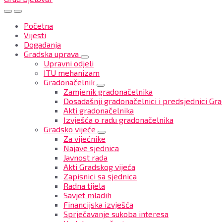
Početna
Vijesti
Događanja
Gradska uprava
Upravni odjeli
ITU mehanizam
Gradonačelnik
Zamjenik gradonačelnika
Dosadašnji gradonačelnici i predsjednici Gra
Akti gradonačelnika
Izvješća o radu gradonačelnika
Gradsko vijeće
Za vijećnike
Najave sjednica
Javnost rada
Akti Gradskog vijeća
Zapisnici sa sjednica
Radna tijela
Savjet mladih
Financijska izvješća
Sprječavanje sukoba interesa