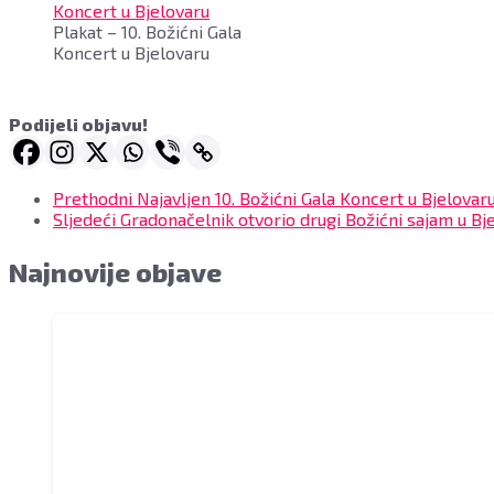
Tomislav
Plakat – 10. Božićni Gala
Mužek
Koncert u Bjelovaru
i
Vlatko
Stefanovski
uz
Podijeli objavu!
pratnju
Božićnog
Gala
Prethodni
Najavljen 10. Božićni Gala Koncert u Bjelovar
Orkestra
Sljedeći
Gradonačelnik otvorio drugi Božićni sajam u Bj
i
velikog
Najnovije objave
mješovitog
zbora
Glazbene
škole
Vatroslava
Lisinskog
Bjelovar
pod
ravnanjem
maestra
Alana