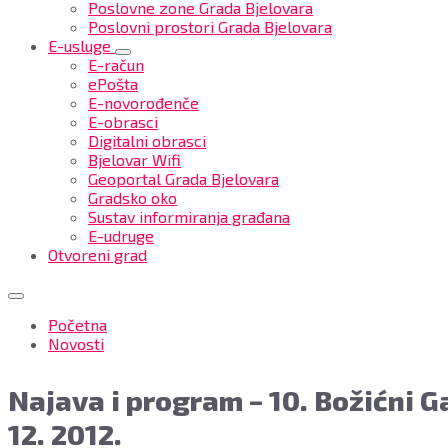
Poslovne zone Grada Bjelovara
Poslovni prostori Grada Bjelovara
E-usluge
E-račun
ePošta
E-novorođenče
E-obrasci
Digitalni obrasci
Bjelovar Wifi
Geoportal Grada Bjelovara
Gradsko oko
Sustav informiranja građana
E-udruge
Otvoreni grad
Najava
Početna
-
Novosti
10.
Božićni
Najava i program – 10. Božićni G
Gala
Koncert
12. 2012.
u