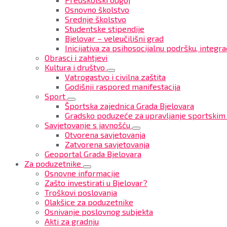
Osnovno školstvo
Srednje školstvo
Studentske stipendije
Bjelovar – veleučilišni grad
Inicijativa za psihosocijalnu podršku, integrac
Obrasci i zahtjevi
Kultura i društvo
Vatrogastvo i civilna zaštita
Godišnji raspored manifestacija
Sport
Športska zajednica Grada Bjelovara
Gradsko poduzeće za upravljanje sportskim
Savjetovanje s javnošću
Otvorena savjetovanja
Zatvorena savjetovanja
Geoportal Grada Bjelovara
Za poduzetnike
Osnovne informacije
Zašto investirati u Bjelovar?
Troškovi poslovanja
Olakšice za poduzetnike
Osnivanje poslovnog subjekta
Akti za gradnju