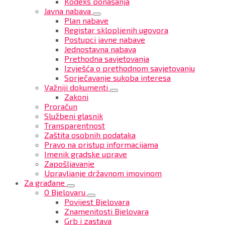
Kodeks ponašanja
Javna nabava
Plan nabave
Registar sklopljenih ugovora
Postupci javne nabave
Jednostavna nabava
Prethodna savjetovanja
Izvješća o prethodnom savjetovanju
Sprječavanje sukoba interesa
Važniji dokumenti
Zakoni
Proračun
Službeni glasnik
Transparentnost
Zaštita osobnih podataka
Pravo na pristup informacijama
Imenik gradske uprave
Zapošljavanje
Upravljanje državnom imovinom
Za građane
O Bjelovaru
Povijest Bjelovara
Znamenitosti Bjelovara
Grb i zastava