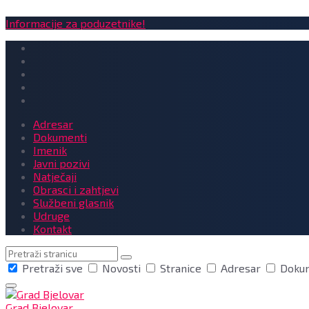
Informacije za poduzetnike!
Adresar
Dokumenti
Imenik
Javni pozivi
Natječaji
Obrasci i zahtjevi
Službeni glasnik
Udruge
Kontakt
Pretraga
Pretraži sve
Novosti
Stranice
Adresar
Doku
Grad Bjelovar