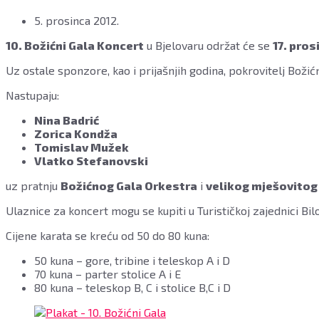
Bjelovaru,
17.
5. prosinca 2012.
prosinca
10. Božićni Gala Koncert
u Bjelovaru održat će se
17. pros
2012.
godine
Uz ostale sponzore, kao i prijašnjih godina, pokrovitelj Božić
u
20,00
Nastupaju:
sati
u
Nina Badrić
Školsko-
Zorica Kondža
športskoj
Tomislav Mužek
dvorani,
Vlatko Stefanovski
Poljana
dr.
uz pratnju
Božićnog Gala Orkestra
i
velikog mješovitog
Franje
Tuđmana
Ulaznice za koncert mogu se kupiti u Turističkoj zajednici Bil
4,
Cijene karata se kreću od 50 do 80 kuna:
Bjelovar
-
50 kuna – gore, tribine i teleskop A i D
Nastupaju:
70 kuna – parter stolice A i E
Nina
80 kuna – teleskop B, C i stolice B,C i D
Badrić,
Zorica
Kondža,