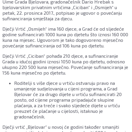
Uime Grada Bjelovara, gradonačelnik Dario Hrebak s
bjelovarskim privatnim vrtićima „Ciciban“ i „Osmijeh“ u
petak, 22. prosinca 2017., potpisao je ugovor o povećanju
sufinanciranja smještaja za djecu.
Dječji Vrtić „Osmijeh“ ima 160 djece, a Grad će od sljedeće
godine sufinancirati 1000 kuna po djetetu što iznosi 160 000
kuna na mjesec. Ugovorom je tako dogovoreno mjesečno
povećanje sufinanciranja od 106 kuna po djetetu.
Dječji Vrtić „Ciciban“ pohađa 210 djece, a sufinanciranje
Grada u idućoj godini iznosi 1050 kuna po djetetu, odnosno
ukupno 220 500 kuna mjesečno. Povećanje sufinanciranja je
156 kuna mjesečno po djetetu.
Roditelji s više djece u vrtiću ostvaruju pravo na
umanjenje sudjelovanja u cijeni programa, a Grad
Bjelovar će za drugo dijete u vrtiću sufinancirati 20
posto, od cijene programa pripadajuće skupine
plaćanja, a za treće i svako sljedeće dijete u vrtiću
preuzet će plaćanje u cijelosti, istaknuo je
gradonačelnik.
Dječji vrtić „Bjelovar“ u novoj će godini također smanjiti