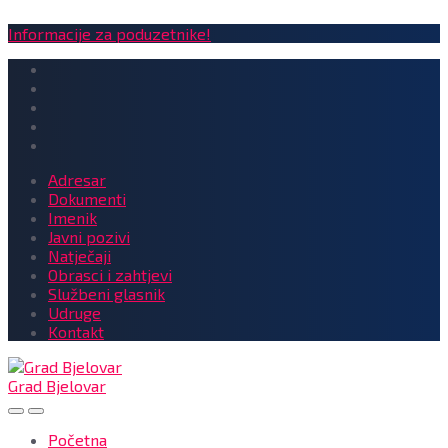
Informacije za poduzetnike!
Adresar
Dokumenti
Imenik
Javni pozivi
Natječaji
Obrasci i zahtjevi
Službeni glasnik
Udruge
Kontakt
Grad Bjelovar
Početna