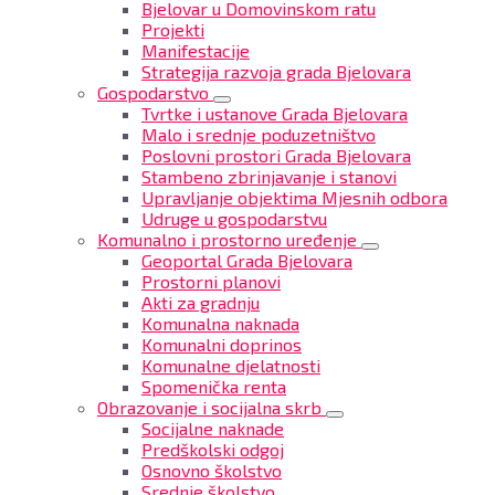
Bjelovar u Domovinskom ratu
Projekti
Manifestacije
Strategija razvoja grada Bjelovara
Gospodarstvo
Tvrtke i ustanove Grada Bjelovara
Malo i srednje poduzetništvo
Poslovni prostori Grada Bjelovara
Stambeno zbrinjavanje i stanovi
Upravljanje objektima Mjesnih odbora
Udruge u gospodarstvu
Komunalno i prostorno uređenje
Geoportal Grada Bjelovara
Prostorni planovi
Akti za gradnju
Komunalna naknada
Komunalni doprinos
Komunalne djelatnosti
Spomenička renta
Obrazovanje i socijalna skrb
Socijalne naknade
Predškolski odgoj
Osnovno školstvo
Srednje školstvo