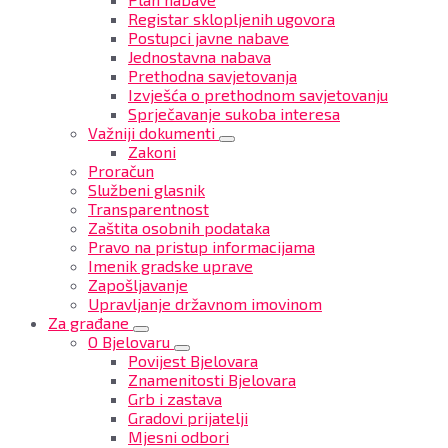
Registar sklopljenih ugovora
Postupci javne nabave
Jednostavna nabava
Prethodna savjetovanja
Izvješća o prethodnom savjetovanju
Sprječavanje sukoba interesa
Važniji dokumenti
Zakoni
Proračun
Službeni glasnik
Transparentnost
Zaštita osobnih podataka
Pravo na pristup informacijama
Imenik gradske uprave
Zapošljavanje
Upravljanje državnom imovinom
Za građane
O Bjelovaru
Povijest Bjelovara
Znamenitosti Bjelovara
Grb i zastava
Gradovi prijatelji
Mjesni odbori