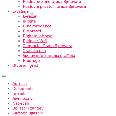
Poslovne zone Grada Bjelovara
Poslovni prostori Grada Bjelovara
E-usluge
E-račun
ePošta
E-novorođenče
E-obrasci
Digitalni obrasci
Bjelovar Wifi
Geoportal Grada Bjelovara
Gradsko oko
Sustav informiranja građana
E-udruge
Otvoreni grad
Adresar
Dokumenti
Imenik
Javni pozivi
Natječaji
Obrasci i zahtjevi
Službeni glasnik