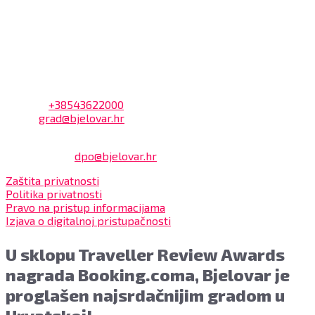
Na blagajni se mogu platiti svi računi koje izdaje Grad
Bjelovar i to bez naknade, a nalazi se u prizemlju Gradske
uprave.
Kontakt
Adresa: Trg Eugena Kvaternika 2, 43000 Bjelovar
Telefon:
+38543622000
Email:
grad@bjelovar.hr
Službenik za zaštitu osobnih podataka:
Damir Feher:
dpo@bjelovar.hr
Zaštita privatnosti
Politika privatnosti
Pravo na pristup informacijama
Izjava o digitalnoj pristupačnosti
U sklopu Traveller Review Awards
nagrada Booking.coma, Bjelovar je
proglašen najsrdačnijim gradom u