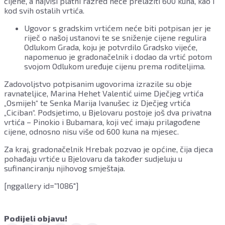
cijene, a najviši platni razred neće prelaziti 600 kuna, kao i
kod svih ostalih vrtića.
Ugovor s gradskim vrtićem neće biti potpisan jer je
riječ o našoj ustanovi te se sniženje cijene regulira
Odlukom Grada, koju je potvrdilo Gradsko vijeće,
napomenuo je gradonačelnik i dodao da vrtić potom
svojom Odlukom uređuje cijenu prema roditeljima.
Zadovoljstvo potpisanim ugovorima izrazile su obje
ravnateljice, Marina Hehet Valentić uime Dječjeg vrtića
„Osmijeh“ te Senka Marija Ivanušec iz Dječjeg vrtića
„Ciciban“. Podsjetimo, u Bjelovaru postoje još dva privatna
vrtića – Pinokio i Bubamara, koji već imaju prilagođene
cijene, odnosno nisu više od 600 kuna na mjesec.
Za kraj, gradonačelnik Hrebak pozvao je općine, čija djeca
pohađaju vrtiće u Bjelovaru da također sudjeluju u
sufinanciranju njihovog smještaja.
[nggallery id=”1086″]
Podijeli objavu!