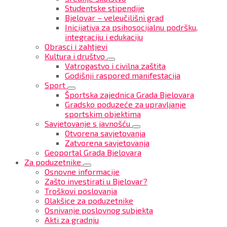
Studentske stipendije
Bjelovar – veleučilišni grad
Inicijativa za psihosocijalnu podršku,
integraciju i edukaciju
Obrasci i zahtjevi
Kultura i društvo
Vatrogastvo i civilna zaštita
Godišnji raspored manifestacija
Sport
Športska zajednica Grada Bjelovara
Gradsko poduzeće za upravljanje
sportskim objektima
Savjetovanje s javnošću
Otvorena savjetovanja
Zatvorena savjetovanja
Geoportal Grada Bjelovara
Za poduzetnike
Osnovne informacije
Zašto investirati u Bjelovar?
Troškovi poslovanja
Olakšice za poduzetnike
Osnivanje poslovnog subjekta
Akti za gradnju