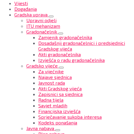
Vijesti
Događanja
Gradska uprava
Upravni odjeli
ITU mehanizam
Gradonačelnik
Zamjenik gradonačelnika
Dosadašnji gradonačelnici i predsjednici
Gradskog vijeća
Akti gradonačelnika
Izvješća o radu gradonačelnika
Gradsko vijeće
Za vijećnike
Najave sjednica
Javnost rada
Akti Gradskog vijeća
Zapisnici sa sjednica
Radna tijela
Savjet mladih
Financijska izvješća
Sprječavanje sukoba interesa
Kodeks ponašanja
Javna nabava
Plan nabave