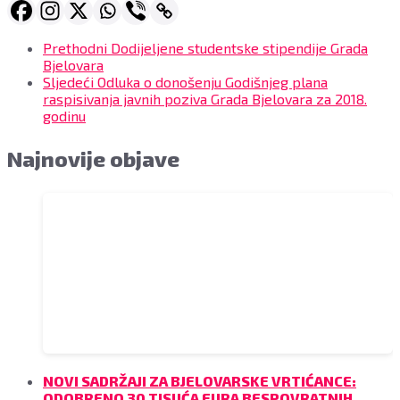
Prethodni
Dodijeljene studentske stipendije Grada
Bjelovara
Sljedeći
Odluka o donošenju Godišnjeg plana
raspisivanja javnih poziva Grada Bjelovara za 2018.
godinu
Najnovije objave
NOVI SADRŽAJI ZA BJELOVARSKE VRTIĆANCE:
ODOBRENO 30 TISUĆA EURA BESPOVRATNIH