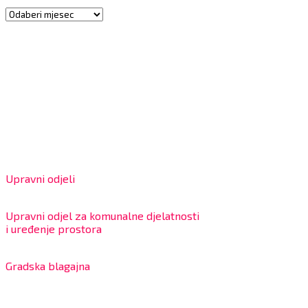
Arhiva
Grad Bjelovar
OIB: 18970641692
Matični broj: 02562154
IBAN: HR4324020061802400001
Radno vrijeme za stranke
Upravni odjeli
8:00 – 13:00 sati
Upravni odjel za komunalne djelatnosti
i uređenje prostora
7:30 – 12:00 sati
Gradska blagajna
7:30 – 14:00 sati (utorkom i četvrtkom)
Dnevni odmor od 10:00 do 10:30 sati