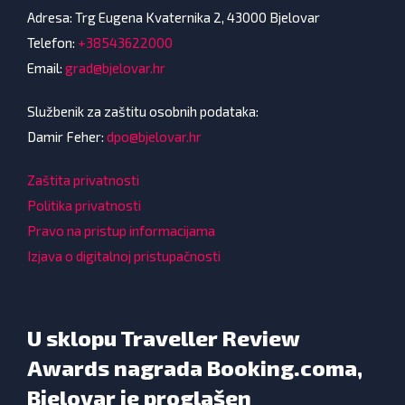
Adresa: Trg Eugena Kvaternika 2, 43000 Bjelovar
Telefon:
+38543622000
Email:
grad@bjelovar.hr
Službenik za zaštitu osobnih podataka:
Damir Feher:
dpo@bjelovar.hr
Zaštita privatnosti
Politika privatnosti
Pravo na pristup informacijama
Izjava o digitalnoj pristupačnosti
U sklopu Traveller Review
Awards nagrada Booking.coma,
Bjelovar je proglašen