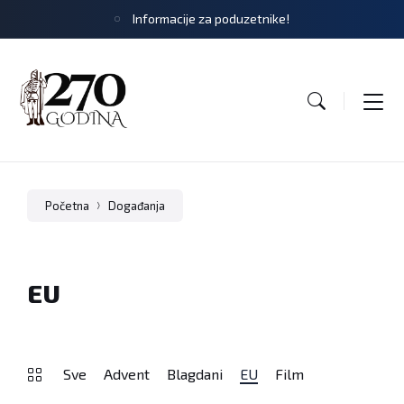
Informacije za poduzetnike!
Početna
Događanja
EU
Sve
Advent
Blagdani
EU
Film