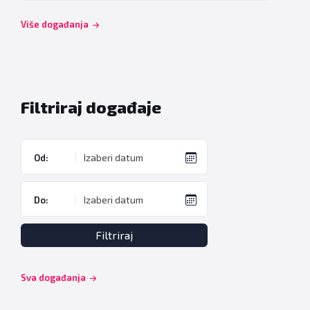
Back
to
Više događanja
calendar
days
Filtriraj događaje
Od:
Do:
Filtriraj
Sva događanja