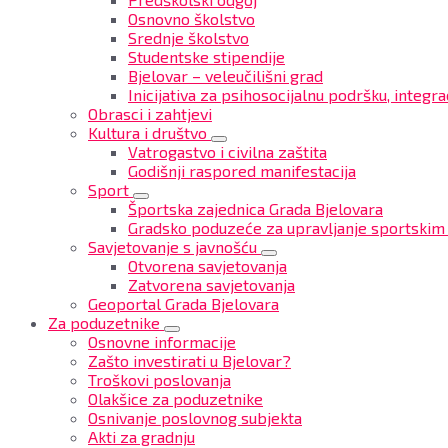
Osnovno školstvo
Srednje školstvo
Studentske stipendije
Bjelovar – veleučilišni grad
Inicijativa za psihosocijalnu podršku, integrac
Obrasci i zahtjevi
Kultura i društvo
Vatrogastvo i civilna zaštita
Godišnji raspored manifestacija
Sport
Športska zajednica Grada Bjelovara
Gradsko poduzeće za upravljanje sportskim
Savjetovanje s javnošću
Otvorena savjetovanja
Zatvorena savjetovanja
Geoportal Grada Bjelovara
Za poduzetnike
Osnovne informacije
Zašto investirati u Bjelovar?
Troškovi poslovanja
Olakšice za poduzetnike
Osnivanje poslovnog subjekta
Akti za gradnju