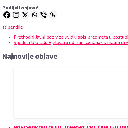
Podijeli objavu!
stipendije
Prethodni
Javni poziv za uvid u spis predmeta u postup
Sljedeći
U Gradu Bjelovaru održan sastanak s malim dr
Najnovije objave
NOVI SADRŽAJI ZA BJELOVARSKE VRTIĆANCE: ODO