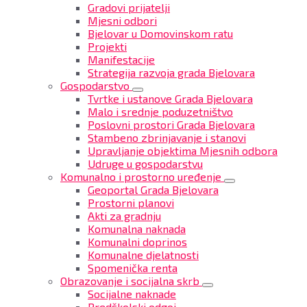
Gradovi prijatelji
Mjesni odbori
Bjelovar u Domovinskom ratu
Projekti
Manifestacije
Strategija razvoja grada Bjelovara
Gospodarstvo
Tvrtke i ustanove Grada Bjelovara
Malo i srednje poduzetništvo
Poslovni prostori Grada Bjelovara
Stambeno zbrinjavanje i stanovi
Upravljanje objektima Mjesnih odbora
Udruge u gospodarstvu
Komunalno i prostorno uređenje
Geoportal Grada Bjelovara
Prostorni planovi
Akti za gradnju
Komunalna naknada
Komunalni doprinos
Komunalne djelatnosti
Spomenička renta
Obrazovanje i socijalna skrb
Socijalne naknade
Predškolski odgoj