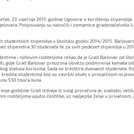
ak, 23. siječnja 2015. godine Ugovore o korištenju stipendija.
Bjelovara. Potpisivanju su nazočili i zamjenice gradonačelnika 
h studentskih stipendija u školskoj godini 2014/2015. Bjelova
već stipendira 30 studenata te za svih pedeset stipendija u 2015
tima i njihovim roditeljima rekao da je Grad Bjelovar od ško
rediti, gdje Grad Bjelovar preuzima obvezu podmirenja kamata o
kog statusa korisnika. Sada se kreditira dvanaest studenata. Ko
redita studentima koji su završili studij s prosječnom ocjenom 4
unu 550 tisuća kuna.
koje godišnje Grad izdvaja iz svog proračuna je, svakako, velik,
im roditeljima uputio čestitke, uz najljepše želje u privatnom