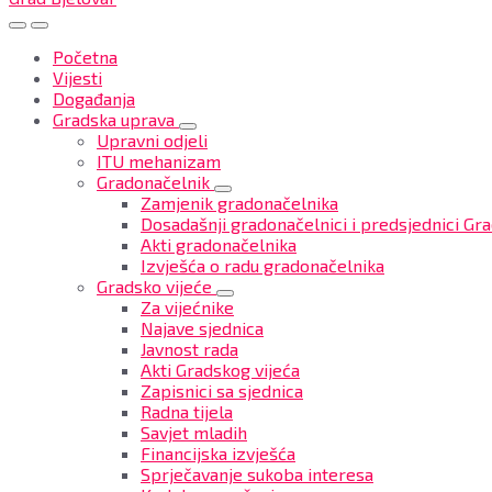
Početna
Vijesti
Događanja
Gradska uprava
Upravni odjeli
ITU mehanizam
Gradonačelnik
Zamjenik gradonačelnika
Dosadašnji gradonačelnici i predsjednici Gra
Akti gradonačelnika
Izvješća o radu gradonačelnika
Gradsko vijeće
Za vijećnike
Najave sjednica
Javnost rada
Akti Gradskog vijeća
Zapisnici sa sjednica
Radna tijela
Savjet mladih
Financijska izvješća
Sprječavanje sukoba interesa