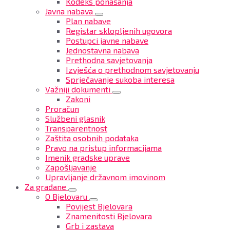
Kodeks ponašanja
Javna nabava
Plan nabave
Registar sklopljenih ugovora
Postupci javne nabave
Jednostavna nabava
Prethodna savjetovanja
Izvješća o prethodnom savjetovanju
Sprječavanje sukoba interesa
Važniji dokumenti
Zakoni
Proračun
Službeni glasnik
Transparentnost
Zaštita osobnih podataka
Pravo na pristup informacijama
Imenik gradske uprave
Zapošljavanje
Upravljanje državnom imovinom
Za građane
O Bjelovaru
Povijest Bjelovara
Znamenitosti Bjelovara
Grb i zastava