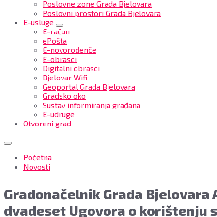
Poslovne zone Grada Bjelovara
Poslovni prostori Grada Bjelovara
E-usluge
E-račun
ePošta
E-novorođenče
E-obrasci
Digitalni obrasci
Bjelovar Wifi
Geoportal Grada Bjelovara
Gradsko oko
Sustav informiranja građana
E-udruge
Otvoreni grad
Gradonačelnik
Početna
Grada
Novosti
Bjelovara
Antun
Gradonačelnik Grada Bjelovara 
Korušec
potpisao
dvadeset Ugovora o korištenju s
dvadeset