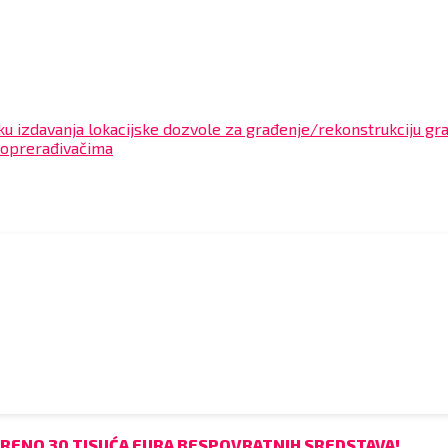
ku izdavanja lokacijske dozvole za građenje/rekonstrukciju gr
voprerađivačima
BRENO 30 TISUĆA EURA BESPOVRATNIH SREDSTAVA!