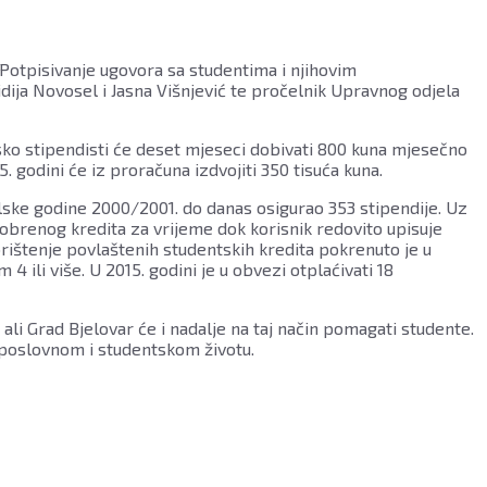
 Potpisivanje ugovora sa studentima i njihovim
Lidija Novosel i Jasna Višnjević te pročelnik Upravnog odjela
rsko stipendisti će deset mjeseci dobivati 800 kuna mjesečno
. godini će iz proračuna izdvojiti 350 tisuća kuna.
lske godine 2000/2001. do danas osigurao 353 stipendije. Uz
dobrenog kredita za vrijeme dok korisnik redovito upisuje
rištenje povlaštenih studentskih kredita pokrenuto je u
 ili više. U 2015. godini je u obvezi otplaćivati 18
 ali Grad Bjelovar će i nadalje na taj način pomagati studente.
, poslovnom i studentskom životu.