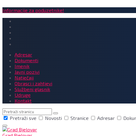
Informacije za poduzetnike!
Adresar
Dokumenti
Imenik
Javni pozivi
Natječaji
Obrasci i zahtjevi
Službeni glasnik
Udruge
Kontakt
Pretraga
Pretraži sve
Novosti
Stranice
Adresar
Doku
Grad Bjelovar