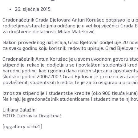
Ugovora
o
26. siječnja 2015.
korištenju
Gradonačelnik Grada Bjelovara Antun Korušec potpisao je u pet
stipendija
roditeljima/starateljima održano je u velikoj vijećnici Grada 
u
za društvene djelatnosti Milan Mateković.
2014/2015.,
23.
Nakon provedenog natječaja, Grad Bjelovar dodjeljuje 20 novi
siječnja
za svaku godinu koju korisnik redovito upisuje. Grad Bjelovar 
2015.,
velika
Gradonačelnik Antun Korušec je u svom uvodnom govoru studen
vijećnica
stipendije, rekao je, dodjeljuju se i povlašteni studentski k
Grada
narednu godinu, kao i godinu dana nakon stjecanja apsolvents
Bjelovara
školskoj godini 2006/2007. Grad Bjelovar je preuzeo vraćanje k
FOTO:
povlaštenih studentskih kredita, te je za to osigurao u prorač
Dubravka
Dragičević
Iznos za stipendije i studentske kredite (oko 900 tisuća kuna) 
www.bjelovar.hr
Na kraju je gradonačelnik studenticama i studentima te njihov
Ljiljana Balažin
FOTO: Dubravka Dragičević
[nggallery id=621]