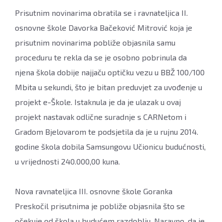
Prisutnim novinarima obratila se i ravnateljica II.
osnovne škole Davorka Bačeković Mitrović koja je
prisutnim novinarima pobliže objasnila samu
proceduru te rekla da se je osobno pobrinula da
njena škola dobije najjaču optičku vezu u BBŽ 100/100
Mbita u sekundi, što je bitan preduvjet za uvođenje u
projekt e-Škole. Istaknula je da je ulazak u ovaj
projekt nastavak odlične suradnje s CARNetom i
Gradom Bjelovarom te podsjetila da je u rujnu 2014.
godine škola dobila Samsungovu Učionicu budućnosti,
u vrijednosti 240.000,00 kuna.
Nova ravnateljica III. osnovne škole Goranka
Preskočil prisutnima je pobliže objasnila što se
očekuje od škola u budućem razdoblju. Naravno, da je