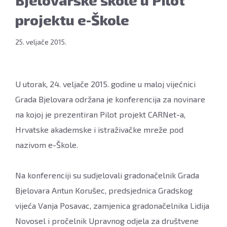
Bjelovarske škole u Pilot
istraživačke
projektu e-Škole
mreže
-
25. veljače 2015.
e-
Škole,
24.
veljače
U utorak, 24. veljače 2015. godine u maloj vijećnici
2015.,
Grada Bjelovara održana je konferencija za novinare
mala
na kojoj je prezentiran Pilot projekt CARNet-a,
vijećnica
Hrvatske akademske i istraživačke mreže pod
Grada
nazivom e-Škole.
Bjelovara
FOTO:
Dubravka
Na konferenciji su sudjelovali gradonačelnik Grada
Dragičević
Bjelovara Antun Korušec, predsjednica Gradskog
www.bjelovar.hr
vijeća Vanja Posavac, zamjenica gradonačelnika Lidija
Novosel i pročelnik Upravnog odjela za društvene