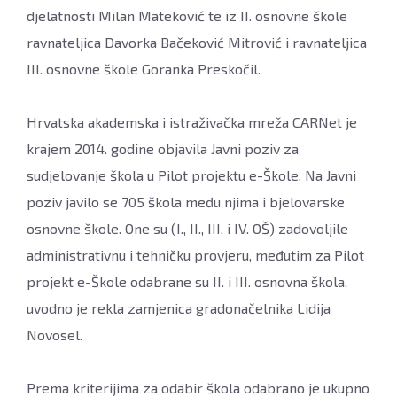
djelatnosti Milan Mateković te iz II. osnovne škole
ravnateljica Davorka Bačeković Mitrović i ravnateljica
III. osnovne škole Goranka Preskočil.
Hrvatska akademska i istraživačka mreža CARNet je
krajem 2014. godine objavila Javni poziv za
sudjelovanje škola u Pilot projektu e-Škole. Na Javni
poziv javilo se 705 škola među njima i bjelovarske
osnovne škole. One su (I., II., III. i IV. OŠ) zadovoljile
administrativnu i tehničku provjeru, međutim za Pilot
projekt e-Škole odabrane su II. i III. osnovna škola,
uvodno je rekla zamjenica gradonačelnika Lidija
Novosel.
Prema kriterijima za odabir škola odabrano je ukupno