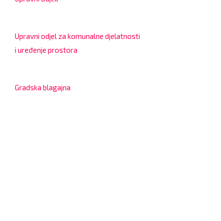
8:00 – 13:00 sati
Upravni odjel za komunalne djelatnosti
i uređenje prostora
7:30 – 12:00 sati
Gradska blagajna
7:30 – 14:00 sati (utorkom i četvrtkom)
Dnevni odmor od 10:00 do 10:30 sati
Na blagajni se mogu platiti svi računi koje izdaje Grad
Bjelovar i to bez naknade, a nalazi se u prizemlju Gradske
uprave.
Kontakt