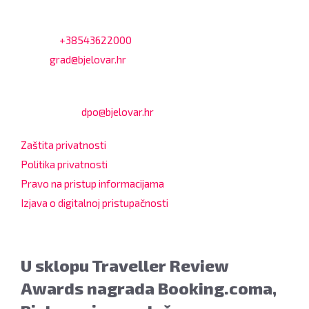
Adresa: Trg Eugena Kvaternika 2, 43000 Bjelovar
Telefon:
+38543622000
Email:
grad@bjelovar.hr
Službenik za zaštitu osobnih podataka:
Damir Feher:
dpo@bjelovar.hr
Zaštita privatnosti
Politika privatnosti
Pravo na pristup informacijama
Izjava o digitalnoj pristupačnosti
U sklopu Traveller Review
Awards nagrada Booking.coma,