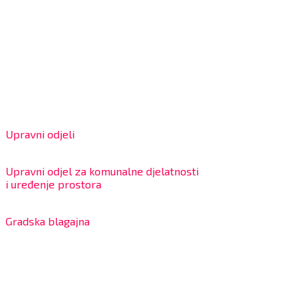
Grad Bjelovar
OIB: 18970641692
Matični broj: 02562154
IBAN: HR4324020061802400001
Radno vrijeme za stranke
Upravni odjeli
8:00 – 13:00 sati
Upravni odjel za komunalne djelatnosti
i uređenje prostora
7:30 – 12:00 sati
Gradska blagajna
7:30 – 14:00 sati (utorkom i četvrtkom)
Dnevni odmor od 10:00 do 10:30 sati
Na blagajni se mogu platiti svi računi koje izdaje Grad
Bjelovar i to bez naknade, a nalazi se u prizemlju Gradske
uprave.