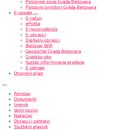
Poslovne zone Grada Bjelovara
Poslovni prostori Grada Bjelovara
E-usluge
E-račun
ePošta
E-novorođenče
E-obrasci
Digitalni obrasci
Bjelovar Wifi
Geoportal Grada Bjelovara
Gradsko oko
Sustav informiranja građana
E-udruge
Otvoreni grad
Adresar
Dokumenti
Imenik
Javni pozivi
Natječaji
Obrasci i zahtjevi
Službeni glasnik