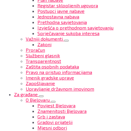
Registar sklopljenih ugovora
Postupci javne nabave
Jednostavna nabava
Prethodna savjetovanja
Izvješća o prethodnom savjetovanju
Sprječavanje sukoba interesa
Važniji dokumenti
Zakoni
Proračun
Službeni glasnik
Transparentnost
Zaštita osobnih podataka
Pravo na pristup informacijama
Imenik gradske uprave
Zapošljavanje
Upravljanje državnom imovinom
Za građane
O Bjelovaru
Povijest Bjelovara
Znamenitosti Bjelovara
Grb i zastava
Gradovi prijatelji
Mjesni odbori