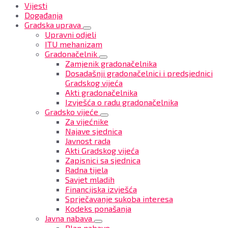
Vijesti
Događanja
Gradska uprava
Upravni odjeli
ITU mehanizam
Gradonačelnik
Zamjenik gradonačelnika
Dosadašnji gradonačelnici i predsjednici
Gradskog vijeća
Akti gradonačelnika
Izvješća o radu gradonačelnika
Gradsko vijeće
Za vijećnike
Najave sjednica
Javnost rada
Akti Gradskog vijeća
Zapisnici sa sjednica
Radna tijela
Savjet mladih
Financijska izvješća
Sprječavanje sukoba interesa
Kodeks ponašanja
Javna nabava
Plan nabave