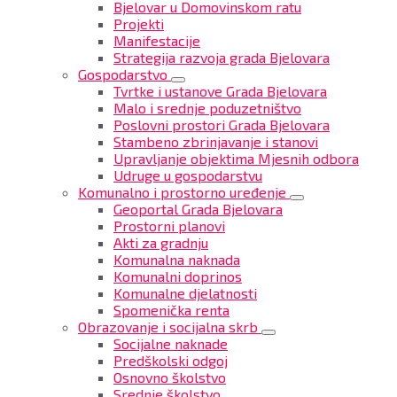
Bjelovar u Domovinskom ratu
Projekti
Manifestacije
Strategija razvoja grada Bjelovara
Gospodarstvo
Tvrtke i ustanove Grada Bjelovara
Malo i srednje poduzetništvo
Poslovni prostori Grada Bjelovara
Stambeno zbrinjavanje i stanovi
Upravljanje objektima Mjesnih odbora
Udruge u gospodarstvu
Komunalno i prostorno uređenje
Geoportal Grada Bjelovara
Prostorni planovi
Akti za gradnju
Komunalna naknada
Komunalni doprinos
Komunalne djelatnosti
Spomenička renta
Obrazovanje i socijalna skrb
Socijalne naknade
Predškolski odgoj
Osnovno školstvo
Srednje školstvo