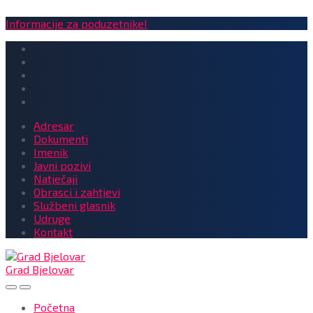
Informacije za poduzetnike!
Adresar
Dokumenti
Imenik
Javni pozivi
Natječaji
Obrasci i zahtjevi
Službeni glasnik
Udruge
Kontakt
Grad Bjelovar
Početna