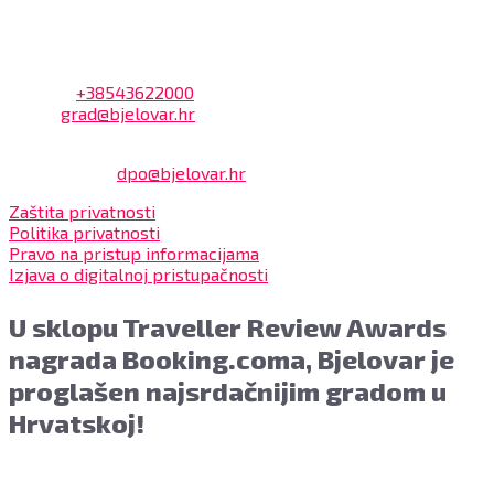
Kontakt
Adresa: Trg Eugena Kvaternika 2, 43000 Bjelovar
Telefon:
+38543622000
Email:
grad@bjelovar.hr
Službenik za zaštitu osobnih podataka:
Damir Feher:
dpo@bjelovar.hr
Zaštita privatnosti
Politika privatnosti
Pravo na pristup informacijama
Izjava o digitalnoj pristupačnosti
U sklopu Traveller Review Awards
nagrada Booking.coma, Bjelovar je
proglašen najsrdačnijim gradom u
Hrvatskoj!