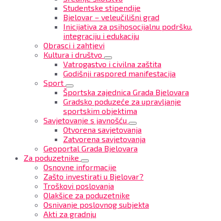
Studentske stipendije
Bjelovar – veleučilišni grad
Inicijativa za psihosocijalnu podršku,
integraciju i edukaciju
Obrasci i zahtjevi
Kultura i društvo
Vatrogastvo i civilna zaštita
Godišnji raspored manifestacija
Sport
Športska zajednica Grada Bjelovara
Gradsko poduzeće za upravljanje
sportskim objektima
Savjetovanje s javnošću
Otvorena savjetovanja
Zatvorena savjetovanja
Geoportal Grada Bjelovara
Za poduzetnike
Osnovne informacije
Zašto investirati u Bjelovar?
Troškovi poslovanja
Olakšice za poduzetnike
Osnivanje poslovnog subjekta
Akti za gradnju