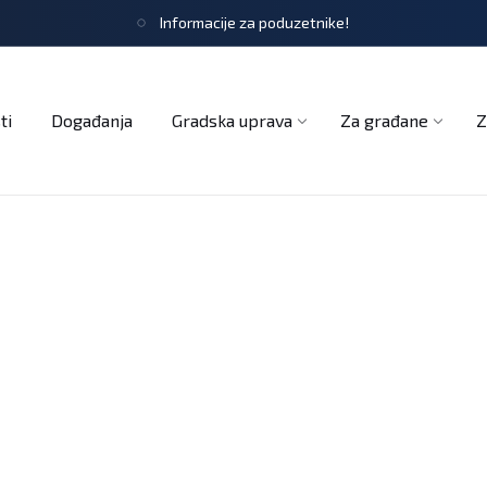
Informacije za poduzetnike!
tječaji
Obrasci i zahtjevi
Službeni glasnik
Udruge
ti
Događanja
Gradska uprava
Za građane
Z