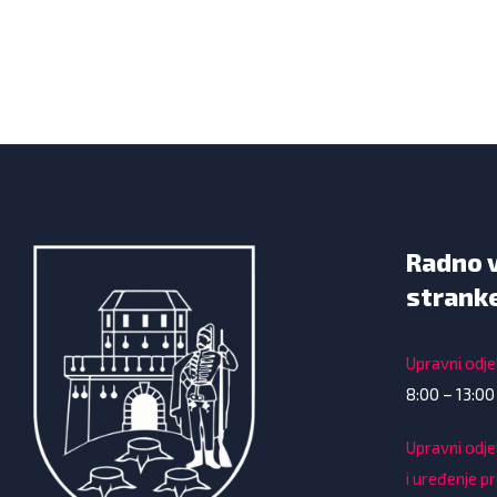
Radno 
strank
Upravni odjel
8:00 – 13:00
Upravni odje
i uređenje p