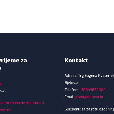
vrijeme za
Kontakt
e
Adresa: Trg Eugena Kvaterni
Bjelovar
i
Telefon:
+38543622000
 sati
Email:
grad@bjelovar.hr
l za komunalne djelatnosti
Službenik za zaštitu osobnih
rostora