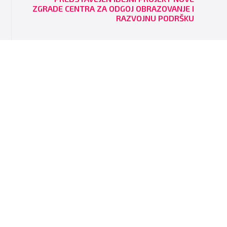
ZGRADE CENTRA ZA ODGOJ OBRAZOVANJE I
RAZVOJNU PODRŠKU