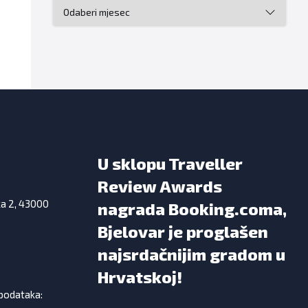
Arhiva
U sklopu Traveller
Review Awards
ka 2, 43000
nagrada Booking.coma,
Bjelovar je proglašen
najsrdačnijim gradom u
Hrvatskoj!
 podataka: