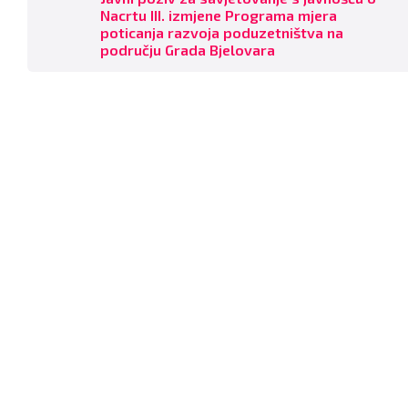
Nacrtu III. izmjene Programa mjera
poticanja razvoja poduzetništva na
području Grada Bjelovara