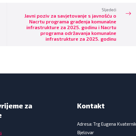
Sljedeći
Javni poziv za savjetovanje s javnošću o
Nacrtu programa građenja komunalne
infrastrukture za 2025. godinu i Nacrtu
programa održavanja komunalne
infrastrukture za 2025. godinu
vrijeme za
Kontakt
e
Adresa: Trg Eugena Kvaterni
Bjelovar
i