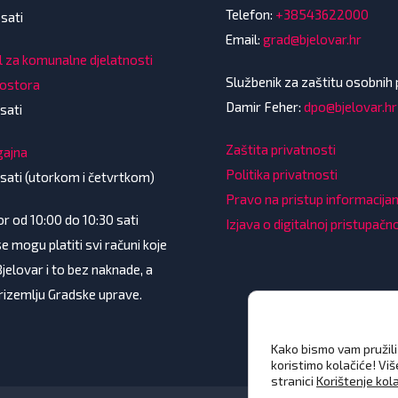
Telefon:
+38543622000
 sati
Email:
grad@bjelovar.hr
l za komunalne djelatnosti
Službenik za zaštitu osobnih
rostora
Damir Feher:
dpo@bjelovar.hr
sati
Zaštita privatnosti
gajna
Politika privatnosti
 sati (utorkom i četvrtkom)
Pravo na pristup informacij
 od 10:00 do 10:30 sati
Izjava o digitalnoj pristupačn
e mogu platiti svi računi koje
Bjelovar i to bez naknade, a
prizemlju Gradske uprave.
Kako bismo vam pružili 
koristimo kolačiće! Vi
stranici
Korištenje kol