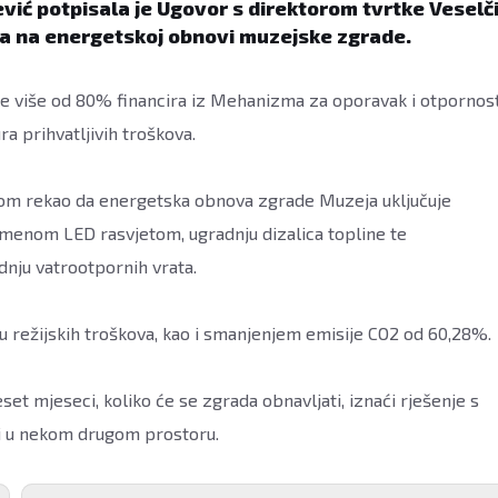
ić potpisala je Ugovor s direktorom tvrtke Veselč
va na energetskoj obnovi muzejske zgrade.
se više od 80% financira iz Mehanizma za oporavak i otpornost
ra prihvatljivih troškova.
kom rekao da energetska obnova zgrade Muzeja uključuje
remenom LED rasvjetom, ugradnju dizalica topline te
dnju vatrootpornih vrata.
lu režijskih troškova, kao i smanjenjem emisije CO2 od 60,28%.
et mjeseci, koliko će se zgrada obnavljati, iznaći rješenje s
ti u nekom drugom prostoru.