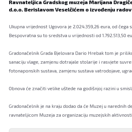
Ravnateljica Gradskog muzeja Marijana Dragičev
d.o.o. Berislavom Veselčićem o izvođenju rado
Ukupna vrijednost Ugovora je 2.024.359,26 eura, od čega 
Bespovratna su to sredstva u vrijednosti od 1.792.513,50 eu
Gradonačelnik Grada Bjelovara Dario Hrebak tom je prili
sanaciju vlage, zamjenu dotrajale stolarije i rasvjete suv
fotonaponskih sustava, zamjenu sustava vatrodojave, ugra
Obnova će značiti velike uštede na godišnjoj razini u smis
Gradonačelnik je na kraju dodao da će Muzej u narednih des
ravnateljicom Muzeja za organizaciju muzejskih aktivnos