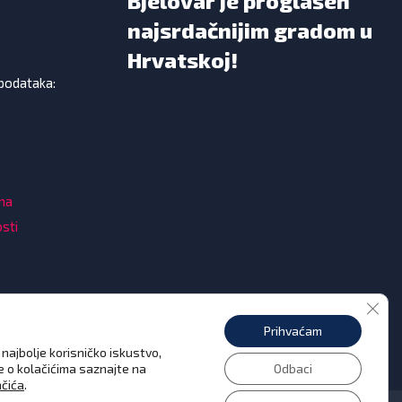
Bjelovar je proglašen
najsrdačnijim gradom u
Hrvatskoj!
 podataka:
ama
osti
Clos
Prihvaćam
najbolje korisničko iskustvo,
še o kolačićima saznajte na
Odbaci
ačića
.