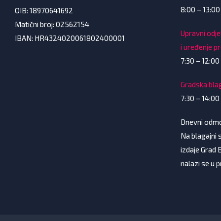
8:00 – 13:00
OIB: 18970641692
Matični broj: 02562154
Upravni odje
IBAN: HR4324020061802400001
i uređenje p
7:30 – 12:00 
Gradska bla
7:30 – 14:00
Dnevni odmor
Na blagajni s
izdaje Grad 
nalazi se u 