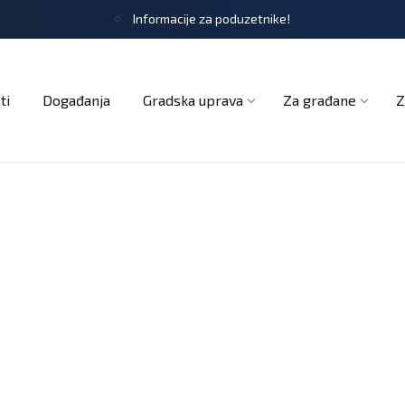
Informacije za poduzetnike!
tječaji
Obrasci i zahtjevi
Službeni glasnik
Udruge
ti
Događanja
Gradska uprava
Za građane
Z