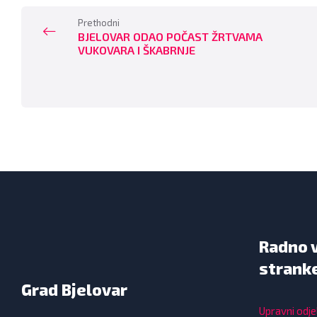
Prethodni
BJELOVAR ODAO POČAST ŽRTVAMA
VUKOVARA I ŠKABRNJE
Radno 
strank
Grad Bjelovar
Upravni odjel