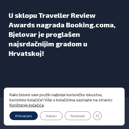
U sklopu Traveller Review
Awards nagrada Booking.coma,
Bjelovar je proglašen
najsrdačnijim gradom u
Hrvatskoj!
Kako bismo vam pružili najbolje korisničko iskustvo,
koristimo kolačiće! Više o kolačićima saznajte na stranici
Korištenje kolačića
.
Close GDPR Cooki
Prihvaćam
Odbaci
Postavke
Grad Bjelovar © Sva prava pridržana 2026. | WEB
DESIGN