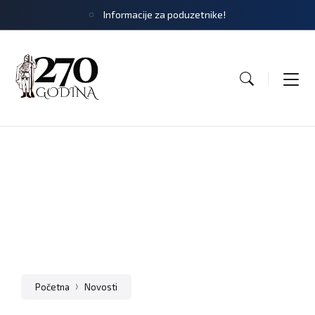
Informacije za poduzetnike!
Natječaji
Početna
Novosti