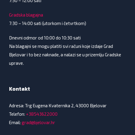
7:30 – 12:00 sati
Gradska blagajna
7:30 – 14:00 sati (utorkom i četvrtkom)
Dnevni odmor od 10:00 do 10:30 sati
Na blagajni se mogu platiti svi računi koje izdaje Grad
Bjelovar i to bez naknade, a nalazi se u prizemlju Gradske
uprave.
Kontakt
Adresa: Trg Eugena Kvaternika 2, 43000 Bjelovar
Telefon:
+38543622000
Email:
grad@bjelovar.hr