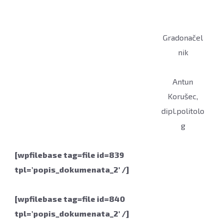
Gradonačel
nik
Antun
Korušec,
dipl.politolo
g
[wpfilebase tag=file id=839
tpl=’popis_dokumenata_2′ /]
[wpfilebase tag=file id=840
tpl=’popis_dokumenata_2′ /]