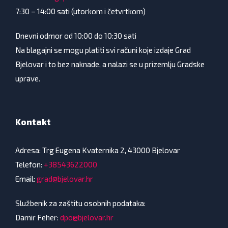
7:30 – 14:00 sati (utorkom i četvrtkom)
Dnevni odmor od 10:00 do 10:30 sati
Na blagajni se mogu platiti svi računi koje izdaje Grad
Bjelovar i to bez naknade, a nalazi se u prizemlju Gradske
uprave.
Kontakt
Adresa: Trg Eugena Kvaternika 2, 43000 Bjelovar
Telefon:
+38543622000
Email:
grad@bjelovar.hr
Službenik za zaštitu osobnih podataka:
Damir Feher:
dpo@bjelovar.hr