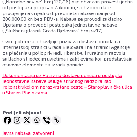
(„Narodne novine“ broj 120/16) nije obvezan provesti jedan
od postupaka propisan Zakonom, s obzirom da je
procijenjena vrijednost predmeta nabave manja od
200.000,00 kn bez PDV-a. Nabava se provodi sukladno
Uputama o provedbi postupaka jednostavne nabave
(„Službeni glasnik Grada Bjelovara“ broj 4/17).
Ovim putem se objavljuje poziv za dostavu ponuda na
internetskoj stranici Grada Bjelovara i na stranici Agencije
za plaćanja u poljoprivredi, ribarstvu i ruralnom razvoju
sukladno slijedećim uvjetima i zahtjevima koji predstavljaju
osnovne elemente za izradu ponude.
Dokumentacija uz Poziv na dostavu ponuda u postupku
jednostavne nabave usluge stručnog nadzora nad
rekonstrukcijom nerazvrstane ceste – Staroplavnička ulica
u Starim Plavnicama
Podijeli objavu!
javna nabava
,
zatvoreni