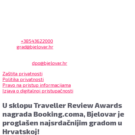
Bjelovar i to bez naknade, a nalazi se u prizemlju Gradske
uprave.
Kontakt
Adresa: Trg Eugena Kvaternika 2, 43000 Bjelovar
Telefon:
+38543622000
Email:
grad@bjelovar.hr
Službenik za zaštitu osobnih podataka:
Damir Feher:
dpo@bjelovar.hr
Zaštita privatnosti
Politika privatnosti
Pravo na pristup informacijama
Izjava o digitalnoj pristupačnosti
U sklopu Traveller Review Awards
nagrada Booking.coma, Bjelovar je
proglašen najsrdačnijim gradom u
Hrvatskoj!