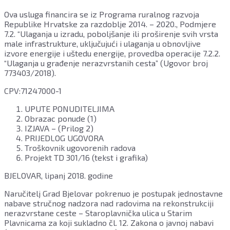
Ova usluga financira se iz Programa ruralnog razvoja
Republike Hrvatske za razdoblje 2014. – 2020., Podmjere
7.2. “Ulaganja u izradu, poboljšanje ili proširenje svih vrsta
male infrastrukture, uključujući i ulaganja u obnovljive
izvore energije i uštedu energije, provedba operacije 7.2.2.
“Ulaganja u građenje nerazvrstanih cesta” (Ugovor broj
773403/2018).
CPV:71247000-1
UPUTE PONUDITELJIMA
Obrazac ponude (1)
IZJAVA – (Prilog 2)
PRIJEDLOG UGOVORA
Troškovnik ugovorenih radova
Projekt TD 301/16 (tekst i grafika)
BJELOVAR, lipanj 2018. godine
Naručitelj Grad Bjelovar pokrenuo je postupak jednostavne
nabave stručnog nadzora nad radovima na rekonstrukciji
nerazvrstane ceste – Staroplavnička ulica u Starim
Plavnicama za koji sukladno čl. 12. Zakona o javnoj nabavi