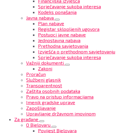
Financijska izvješća
Sprječavanje sukoba interesa
Kodeks ponašanja
Javna nabava
Plan nabave
Registar sklopljenih ugovora
Postupci javne nabave
Jednostavna nabava
Prethodna savjetovanja
Izvješća o prethodnom savjetovanju
Sprječavanje sukoba interesa
Važniji dokumenti
Zakoni
Proračun
Službeni glasnik
Transparentnost
Zaštita osobnih podataka
Pravo na pristup informacijama
Imenik gradske uprave
Zapošljavanje
Upravljanje državnom imovinom
Za građane
O Bjelovaru
Povijest Bjelovara