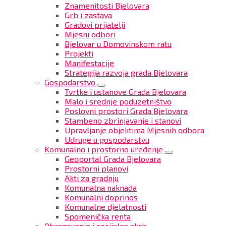
Znamenitosti Bjelovara
Grb i zastava
Gradovi prijatelji
Mjesni odbori
Bjelovar u Domovinskom ratu
Projekti
Manifestacije
Strategija razvoja grada Bjelovara
Gospodarstvo
Tvrtke i ustanove Grada Bjelovara
Malo i srednje poduzetništvo
Poslovni prostori Grada Bjelovara
Stambeno zbrinjavanje i stanovi
Upravljanje objektima Mjesnih odbora
Udruge u gospodarstvu
Komunalno i prostorno uređenje
Geoportal Grada Bjelovara
Prostorni planovi
Akti za gradnju
Komunalna naknada
Komunalni doprinos
Komunalne djelatnosti
Spomenička renta
Obrazovanje i socijalna skrb