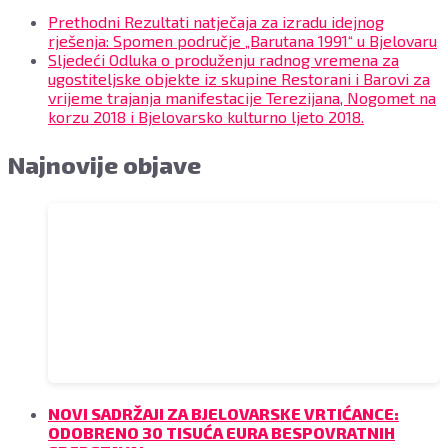
Prethodni
Rezultati natječaja za izradu idejnog
rješenja: Spomen područje „Barutana 1991“ u Bjelovaru
Sljedeći
Odluka o produženju radnog vremena za
ugostiteljske objekte iz skupine Restorani i Barovi za
vrijeme trajanja manifestacije Terezijana, Nogomet na
korzu 2018 i Bjelovarsko kulturno ljeto 2018.
Najnovije objave
NOVI SADRŽAJI ZA BJELOVARSKE VRTIĆANCE:
ODOBRENO 30 TISUĆA EURA BESPOVRATNIH