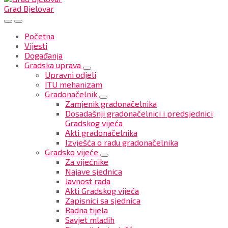
Grad Bjelovar
Početna
Vijesti
Događanja
Gradska uprava
Upravni odjeli
ITU mehanizam
Gradonačelnik
Zamjenik gradonačelnika
Dosadašnji gradonačelnici i predsjednici
Gradskog vijeća
Akti gradonačelnika
Izvješća o radu gradonačelnika
Gradsko vijeće
Za vijećnike
Najave sjednica
Javnost rada
Akti Gradskog vijeća
Zapisnici sa sjednica
Radna tijela
Savjet mladih