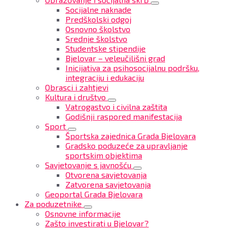
Socijalne naknade
Predškolski odgoj
Osnovno školstvo
Srednje školstvo
Studentske stipendije
Bjelovar – veleučilišni grad
Inicijativa za psihosocijalnu podršku,
integraciju i edukaciju
Obrasci i zahtjevi
Kultura i društvo
Vatrogastvo i civilna zaštita
Godišnji raspored manifestacija
Sport
Športska zajednica Grada Bjelovara
Gradsko poduzeće za upravljanje
sportskim objektima
Savjetovanje s javnošću
Otvorena savjetovanja
Zatvorena savjetovanja
Geoportal Grada Bjelovara
Za poduzetnike
Osnovne informacije
Zašto investirati u Bjelovar?