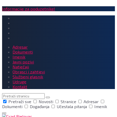
Informacije za poduzetnike!
Adresar
Dokumenti
Imenik
Javni pozivi
Natječaji
Obrasci i zahtjevi
Službeni glasnik
Udruge
Kontakt
Pretraga
Pretraži sve
Novosti
Stranice
Adresar
Dokumenti
Događanja
Učestala pitanja
Imenik