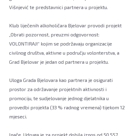
www.bjelovar.hr
Višnjević te predstavnici partnera u projektu.
Klub liječenih alkoholičara Bjelovar provodi projekt
„Obrati pozornost, preuzmi odgovornost:
VOLONTIRAJ!“ kojim se podržavaju organizacije
civilnog društva, aktivne u području volonterstva, a
Grad Bjelovar je jedan od partnera u projektu.
Uloga Grada Bjelovara kao partnera je osigurati
prostor za održavanje projektnih aktivnosti i
promociju, te sudjelovanje jednog djelatnika u
provedbi projekta (33 % radnog vremena) tijekom 12
mjeseci.
Inače, Udruga je za projekt dobila iznos od 50.557