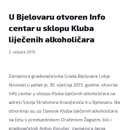
Kluba
liječenih
U Bjelovaru otvoren Info
alkoholičara
centar u sklopu Kluba
na
adresi
liječenih alkoholičara
Silvija
Strahimira
2. veljače 2015.
Kranjčevića
4
u
Zamjenica gradonačelnika Grada Bjelovara Lidija
Bjelovaru,
Novosel u petak je, 30. siječnja 2015. godine, otvorila
30.
siječnja
Info centar u sklopu Kluba liječenih alkoholičara na
2015.
adresi Silvija Strahimira Kranjčevića 4 u Bjelovaru. Na
godine
otvorenju su, uz članove Kluba liječenih alkoholičara
FOTO:
na čelu s predsjednikom Draženom Žagijem, bili i
Dubravka
gradonačelnik Antun Korušec, zamjenica Jasna
Dragičević