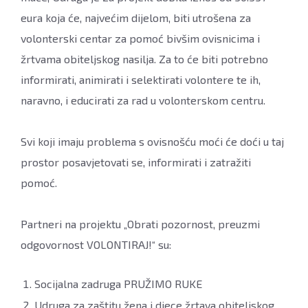
eura koja će, najvećim dijelom, biti utrošena za
volonterski centar za pomoć bivšim ovisnicima i
žrtvama obiteljskog nasilja. Za to će biti potrebno
informirati, animirati i selektirati volontere te ih,
naravno, i educirati za rad u volonterskom centru.
Svi koji imaju problema s ovisnošću moći će doći u taj
prostor posavjetovati se, informirati i zatražiti
pomoć.
Partneri na projektu „Obrati pozornost, preuzmi
odgovornost VOLONTIRAJ!“ su:
Socijalna zadruga PRUŽIMO RUKE
Udruga za zaštitu žena i djece žrtava obiteljskog