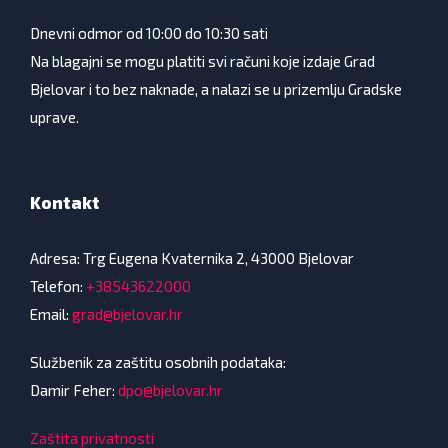
Dnevni odmor od 10:00 do 10:30 sati
Na blagajni se mogu platiti svi računi koje izdaje Grad
Bjelovar i to bez naknade, a nalazi se u prizemlju Gradske
uprave.
Kontakt
Adresa: Trg Eugena Kvaternika 2, 43000 Bjelovar
Telefon:
+38543622000
Email:
grad@bjelovar.hr
Službenik za zaštitu osobnih podataka:
Damir Feher:
dpo@bjelovar.hr
Zaštita privatnosti