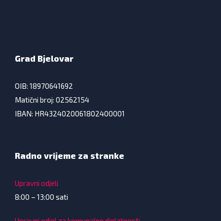
Grad Bjelovar
OIB: 18970641692
Matični broj: 02562154
IBAN: HR4324020061802400001
Radno vrijeme za stranke
Upravni odjeli
8:00 – 13:00 sati
Upravni odjel za komunalne djelatnosti