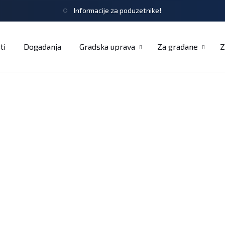
Informacije za poduzetnike!
tječaji
Obrasci i zahtjevi
Službeni glasnik
Udruge
ti
Događanja
Gradska uprava
Za građane
Z