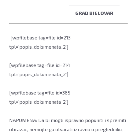
GRAD BJELOVAR
[wpfilebase tag=file id=213
tpl=’popis_dokumenata_2′]
[wpfilebase tag=file id=214
tpl=’popis_dokumenata_2′]
[wpfilebase tag=file id=365
tpl=’popis_dokumenata_2′]
NAPOMENA: Da bi mogli ispravno popuniti i spremiti
obrazac, nemojte ga otvarati izravno u pregledniku,