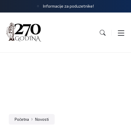
Informacije za poduzetnike!
Natječaji
Početna
Novosti