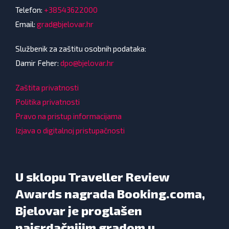
Telefon:
+38543622000
Email:
grad@bjelovar.hr
Službenik za zaštitu osobnih podataka:
Damir Feher:
dpo@bjelovar.hr
Zaštita privatnosti
Politika privatnosti
Pravo na pristup informacijama
Izjava o digitalnoj pristupačnosti
U sklopu Traveller Review
Awards nagrada Booking.coma,
Bjelovar je proglašen
najsrdačnijim gradom u