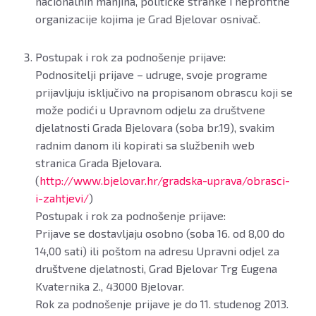
nacionalnih manjina, političke stranke i neprofitne
organizacije kojima je Grad Bjelovar osnivač.
Postupak i rok za podnošenje prijave:
Podnositelji prijave – udruge, svoje programe
prijavljuju isključivo na propisanom obrascu koji se
može podići u Upravnom odjelu za društvene
djelatnosti Grada Bjelovara (soba br.19), svakim
radnim danom ili kopirati sa službenih web
stranica Grada Bjelovara.
(
http://www.bjelovar.hr/gradska-uprava/obrasci-
i-zahtjevi/
)
Postupak i rok za podnošenje prijave:
Prijave se dostavljaju osobno (soba 16. od 8,00 do
14,00 sati) ili poštom na adresu Upravni odjel za
društvene djelatnosti, Grad Bjelovar Trg Eugena
Kvaternika 2., 43000 Bjelovar.
Rok za podnošenje prijave je do 11. studenog 2013.