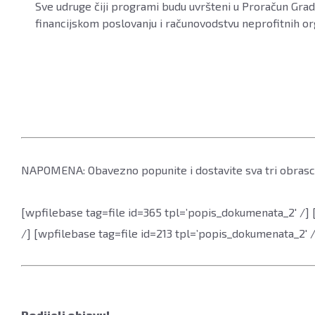
Sve udruge čiji programi budu uvršteni u Proračun Grada
financijskom poslovanju i računovodstvu neprofitnih or
NAPOMENA: Obavezno popunite i dostavite sva tri obras
[wpfilebase tag=file id=365 tpl=’popis_dokumenata_2′ /] 
/] [wpfilebase tag=file id=213 tpl=’popis_dokumenata_2′ /
Podijeli objavu!