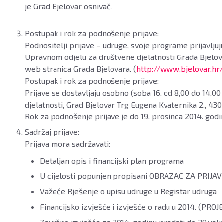
je Grad Bjelovar osnivač.
Postupak i rok za podnošenje prijave:
Podnositelji prijave – udruge, svoje programe prijavlju
Upravnom odjelu za društvene djelatnosti Grada Bjelova
web stranica Grada Bjelovara. (
http://www.bjelovar.hr
Postupak i rok za podnošenje prijave:
Prijave se dostavljaju osobno (soba 16. od 8,00 do 14,00
djelatnosti, Grad Bjelovar Trg Eugena Kvaternika 2., 430
Rok za podnošenje prijave je do 19. prosinca 2014. godi
Sadržaj prijave:
Prijava mora sadržavati:
Detaljan opis i financijski plan programa
U cijelosti popunjen propisani OBRAZAC ZA PR
Važeće Rješenje o upisu udruge u Registar udruga
Financijsko izvješće i izvješće o radu u 2014. (PROJ
Završno izvješće za 2014. godinu predati do 28.v