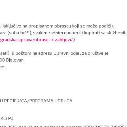
ju isključivo na propisanom obrascu koji se može podići u
ra (soba br.19), svakim radnim danom ili kopirati sa službenih
/gradska-uprava/obrasci-i-zahtjevi/
)
 sati) ili poštom na adresu Upravni odjel za društvene
00 Bjelovar.
ne.
IJAVU PROJEKATA/PROGRAMA UDRUGA
EKCIJA)
eljače 2015. godine na propisanom obrascu OBRAZAC ZA ZAVRŠ