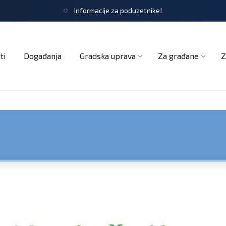
Informacije za poduzetnike!
tječaji
Obrasci i zahtjevi
Službeni glasnik
Udruge
ti
Događanja
Gradska uprava
Za građane
Z