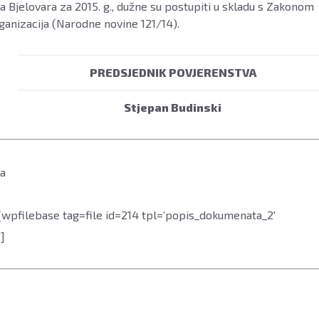
 Bjelovara za 2015. g., dužne su postupiti u skladu s Zakonom
ganizacija (Narodne novine 121/14).
PREDSJEDNIK POVJERENSTVA
Stjepan Budinski
ca
[wpfilebase tag=file id=214 tpl=’popis_dokumenata_2′
]