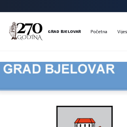
Adresar
Dokumenti
Imenik
Javni pozivi
Na
Početna
Vijes
GRAD BJELOVAR
Natječaji