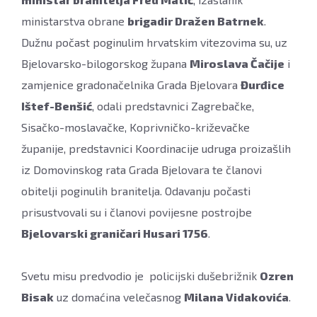
ministarstva obrane
brigadir Dražen Batrnek
.
Dužnu počast poginulim hrvatskim vitezovima su, uz
Bjelovarsko-bilogorskog župana
Miroslava Čačije
i
zamjenice gradonačelnika Grada Bjelovara
Đurđice
Ištef-Benšić
, odali predstavnici Zagrebačke,
Sisačko-moslavačke, Koprivničko-križevačke
županije, predstavnici Koordinacije udruga proizašlih
iz Domovinskog rata Grada Bjelovara te članovi
obitelji poginulih branitelja. Odavanju počasti
prisustvovali su i članovi povijesne postrojbe
Bjelovarski graničari Husari 1756
.
Svetu misu predvodio je policijski dušebrižnik
Ozren
Bisak
uz domaćina velečasnog
Milana Vidakovića
.