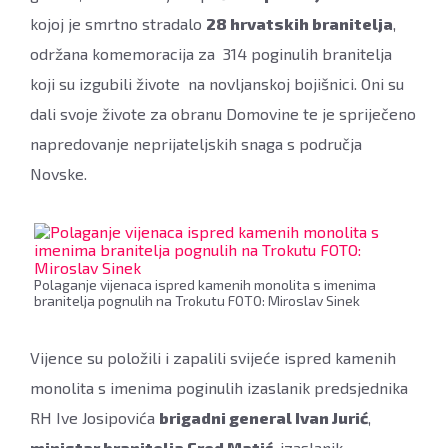
kojoj je smrtno stradalo
28 hrvatskih branitelja
,
održana komemoracija za 314 poginulih branitelja
koji su izgubili živote na novljanskoj bojišnici. Oni su
dali svoje živote za obranu Domovine te je spriječeno
napredovanje neprijateljskih snaga s područja
Novske.
Polaganje vijenaca ispred kamenih monolita s imenima
branitelja pognulih na Trokutu FOTO: Miroslav Sinek
Vijence su položili i zapalili svijeće ispred kamenih
monolita s imenima poginulih izaslanik predsjednika
RH Ive Josipovića
brigadni general Ivan Jurić
,
ministar branitelja Fred Matić
, izaslanik