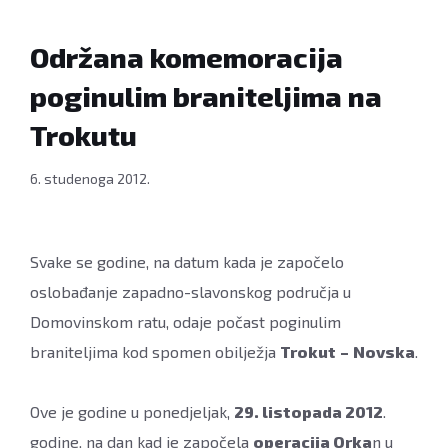
Novske
FOTO:
Održana komemoracija
Miroslav
poginulim braniteljima na
Sinek
Trokutu
6. studenoga 2012.
Svake se godine, na datum kada je započelo
oslobađanje zapadno-slavonskog područja u
Domovinskom ratu, odaje počast poginulim
braniteljima kod spomen obilježja
Trokut
–
Novska
.
Ove je godine u ponedjeljak,
29. listopada 2012
.
godine, na dan kad je započela
operacija Orka
n u