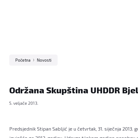
Bjelovar
FOTO:
Branka
Sobodić
Početna
Novosti
Održana Skupština UHDDR Bje
5. veljače 2013.
Predsjednik Stipan Sabljić je u četvrtak, 31. siječnja 201
izvješće za 2012. godinu. Udruga tijekom godine posebnu 