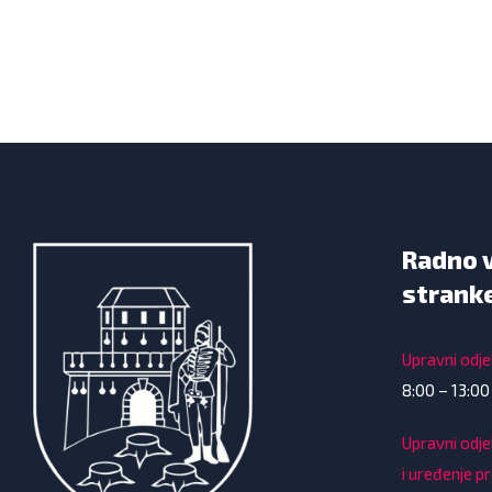
Radno 
strank
Upravni odjel
8:00 – 13:00
Upravni odje
i uređenje p