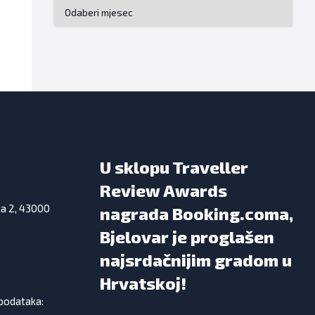
Arhiva
U sklopu Traveller
Review Awards
ka 2, 43000
nagrada Booking.coma,
Bjelovar je proglašen
najsrdačnijim gradom u
Hrvatskoj!
 podataka: