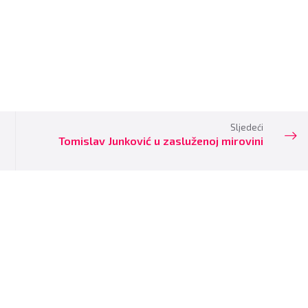
Sljedeći
Tomislav Junković u zasluženoj mirovini