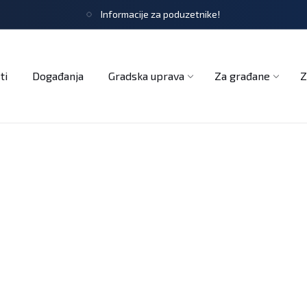
Informacije za poduzetnike!
tječaji
Obrasci i zahtjevi
Službeni glasnik
Udruge
ti
Događanja
Gradska uprava
Za građane
Z