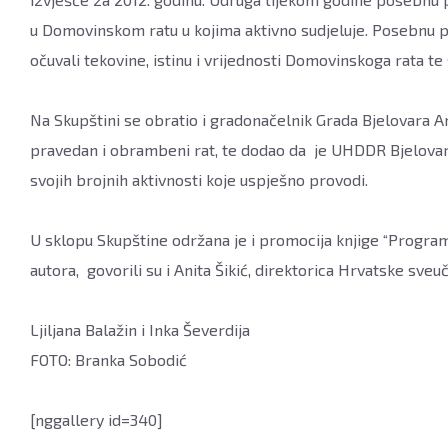
u Domovinskom ratu u kojima aktivno sudjeluje. Posebnu p
očuvali tekovine, istinu i vrijednosti Domovinskoga rata t
Na Skupštini se obratio i gradonačelnik Grada Bjelovara An
pravedan i obrambeni rat, te dodao da je UHDDR Bjelovar
svojih brojnih aktivnosti koje uspješno provodi.
U sklopu Skupštine održana je i promocija knjige “Programi
autora, govorili su i Anita Šikić, direktorica Hrvatske sv
Ljiljana Balažin i Inka Ševerdija
FOTO: Branka Sobodić
[nggallery id=340]