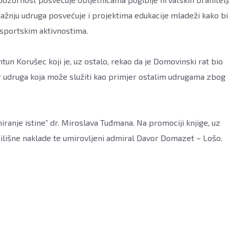
ažnju udruga posvećuje i projektima edukacije mladeži kako bi
e sportskim aktivnostima.
tun Korušec koji je, uz ostalo, rekao da je Domovinski rat bio
 udruga koja može služiti kao primjer ostalim udrugama zbog
ranje istine” dr. Miroslava Tuđmana. Na promociji knjige, uz
eučilišne naklade te umirovljeni admiral Davor Domazet – Lošo.