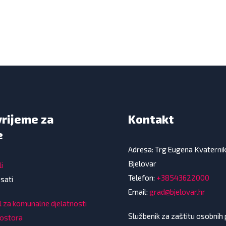
vrijeme za
Kontakt
e
Adresa: Trg Eugena Kvaterni
Bjelovar
i
Telefon:
+38543622000
 sati
Email:
grad@bjelovar.hr
l za komunalne djelatnosti
Službenik za zaštitu osobnih
rostora