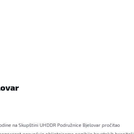
lovar
3. godine na Skupštini UHDDR Podružnice Bjelovar pročitao
pozornost posvećuje obljetnicama pogibije hrvatskih branitelj