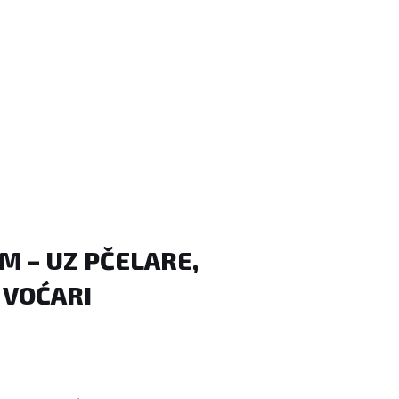
M – UZ PČELARE,
I VOĆARI