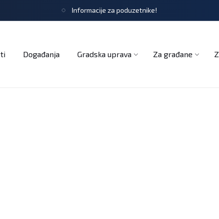
Informacije za poduzetnike!
tječaji
Obrasci i zahtjevi
Službeni glasnik
Udruge
ti
Događanja
Gradska uprava
Za građane
Z