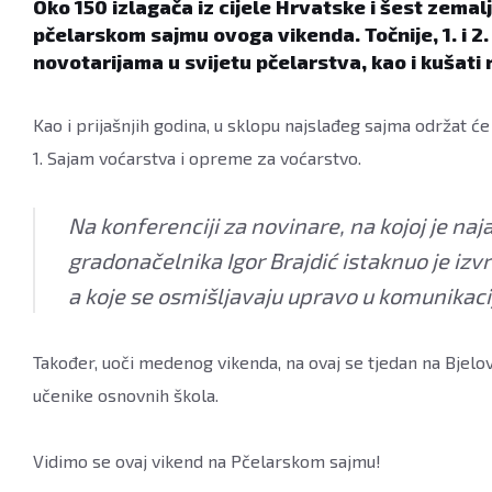
Oko 150 izlagača iz cijele Hrvatske i šest zem
pčelarskom sajmu ovoga vikenda. Točnije, 1. i 2.
novotarijama u svijetu pčelarstva, kao i kušati
Kao i prijašnjih godina, u sklopu najslađeg sajma održat ć
1. Sajam voćarstva i opreme za voćarstvo.
Na konferenciji za novinare, na kojoj je na
gradonačelnika Igor Brajdić istaknuo je izv
a koje se osmišljavaju upravo u komunikaci
Također, uoči medenog vikenda, na ovaj se tjedan na Bjelo
učenike osnovnih škola.
Vidimo se ovaj vikend na Pčelarskom sajmu!