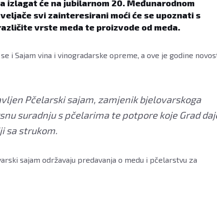
alja izlagat će na jubilarnom 20. Međunarodnom
 veljače svi zainteresirani moći će se upoznati s
 različite vrste meda te proizvode od meda.
e se i Sajam vina i vinogradarske opreme, a ove je godine novos
javljen Pčelarski sajam, zamjenik bjelovarskoga
rsnu suradnju s pčelarima te potpore koje Grad daj
ji sa strukom.
varski sajam održavaju predavanja o medu i pčelarstvu za