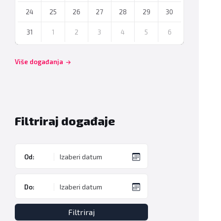
24
25
26
27
28
29
30
31
1
2
3
4
5
6
Back
to
Više događanja
calendar
days
Filtriraj događaje
Od:
Do:
Filtriraj