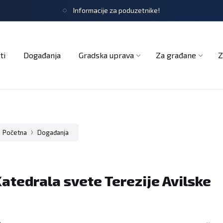
Informacije za poduzetnike!
tječaji
Obrasci i zahtjevi
Službeni glasnik
Udruge
ti
Događanja
Gradska uprava
Za građane
Z
Početna
Događanja
atedrala svete Terezije Avilske