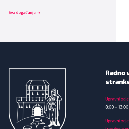
Sva događanja
Radno 
strank
Upravni odjel
8:00 – 13:00
Upravni odje
i uređenje p