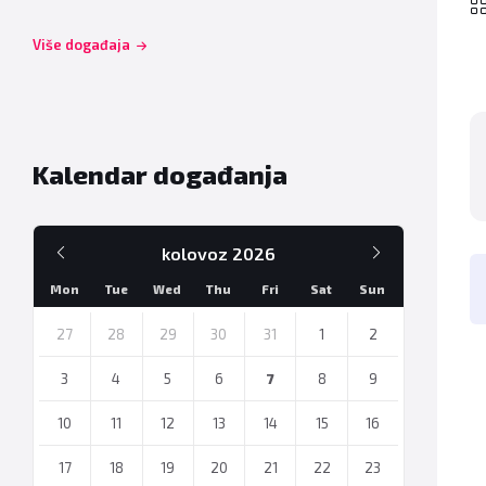
Više događaja
Kalendar događanja
Prethodni
Sljedeći
kolovoz
2026
mjesec
mjesec
Mon
Tue
Wed
Thu
Fri
Sat
Sun
Preskoči
dane
27
28
29
30
31
1
2
3
4
5
6
7
8
9
10
11
12
13
14
15
16
17
18
19
20
21
22
23