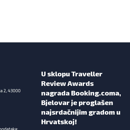
U sklopu Traveller
Review Awards
ka 2, 43000
nagrada Booking.coma,
Bjelovar je proglašen
najsrdačnijim gradom u
Hrvatskoj!
 podataka: