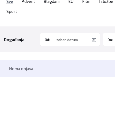
Sve
Advent
Blagdani
EU
Film
Izložbe
Sport
Događanja
Od:
Do:
Nema objava