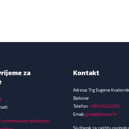
vrijeme za
Kontakt
e
Adresa: Trg Eugena Kvaterni
Bjelovar
i
Telefon:
+38543622000
 sati
Email:
grad@bjelovar.hr
l za komunalne djelatnosti
Službenik za zaštitu osobnih
rostora