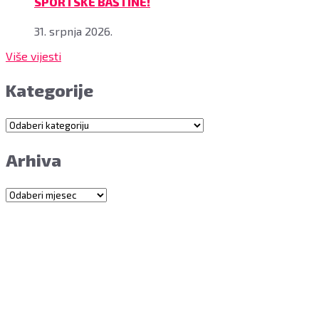
SPORTSKE BAŠTINE!
31. srpnja 2026.
Više vijesti
Kategorije
Kategorije
Arhiva
Arhiva
Grad Bjelovar
OIB: 18970641692
Matični broj: 02562154
IBAN: HR4324020061802400001