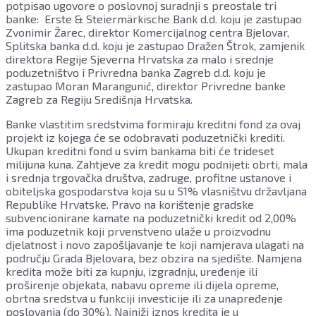
potpisao ugovore o poslovnoj suradnji s preostale tri
banke: Erste & Steiermärkische Bank d.d. koju je zastupao
Zvonimir Žarec, direktor Komercijalnog centra Bjelovar,
Splitska banka d.d. koju je zastupao Dražen Štrok, zamjenik
direktora Regije Sjeverna Hrvatska za malo i srednje
poduzetništvo i Privredna banka Zagreb d.d. koju je
zastupao Moran Marangunić, direktor Privredne banke
Zagreb za Regiju Središnja Hrvatska.
Banke vlastitim sredstvima formiraju kreditni fond za ovaj
projekt iz kojega će se odobravati poduzetnički krediti.
Ukupan kreditni fond u svim bankama biti će trideset
milijuna kuna. Zahtjeve za kredit mogu podnijeti: obrti, mala
i srednja trgovačka društva, zadruge, profitne ustanove i
obiteljska gospodarstva koja su u 51% vlasništvu državljana
Republike Hrvatske. Pravo na korištenje gradske
subvencionirane kamate na poduzetnički kredit od 2,00%
ima poduzetnik koji prvenstveno ulaže u proizvodnu
djelatnost i novo zapošljavanje te koji namjerava ulagati na
području Grada Bjelovara, bez obzira na sjedište. Namjena
kredita može biti za kupnju, izgradnju, uređenje ili
proširenje objekata, nabavu opreme ili dijela opreme,
obrtna sredstva u funkciji investicije ili za unapređenje
poslovanja (do 30%). Najniži iznos kredita je u