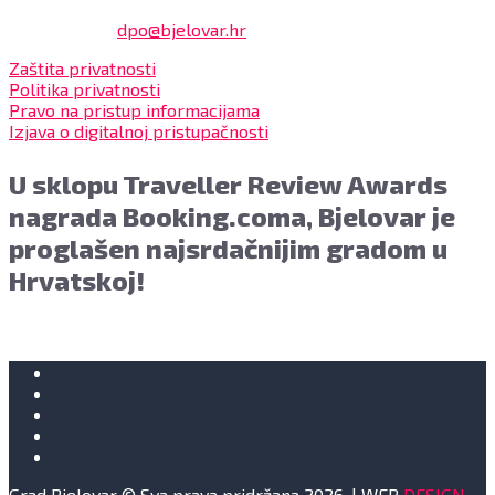
Službenik za zaštitu osobnih podataka:
Damir Feher:
dpo@bjelovar.hr
Zaštita privatnosti
Politika privatnosti
Pravo na pristup informacijama
Izjava o digitalnoj pristupačnosti
U sklopu Traveller Review Awards
nagrada Booking.coma, Bjelovar je
proglašen najsrdačnijim gradom u
Hrvatskoj!
Grad Bjelovar © Sva prava pridržana 2026. | WEB
DESIGN