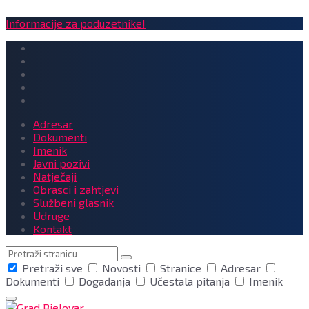
Informacije za poduzetnike!
Adresar
Dokumenti
Imenik
Javni pozivi
Natječaji
Obrasci i zahtjevi
Službeni glasnik
Udruge
Kontakt
Pretraga
Pretraži sve
Novosti
Stranice
Adresar
Dokumenti
Događanja
Učestala pitanja
Imenik