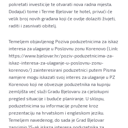
pokretati investicije te otvarati nova radna mjesta.
Dodajući tome i Terme Bjelovar te hotel, privući će
velik broj novih građana koji će ovdje dolaziti živjeti,
raditi i zasnivati obitelj.
Temeljem objavljenog Poziva poduzetnicima za iskaz
interesa za ulaganje u Poslovnu zonu Korenovo (Link:
https://www.bjelovar.hr/poziv-poduzetnicima-za-
iskaz-interesa-za-ulaganje-u-poslovnu-zonu-
korenovo/) zainteresirani poduzetnici putem Pisma
namjere mogu iskazati svoj interes za ulaganje u PZ
Korenovo koji ne obvezuje poduzetnika na kupnju
zemljišta već služi Gradu Bjelovaru za cjelokupni
pregled situacije i buduće planiranje. U sklopu,
poduzetnicima su informacije pružene kroz
prezentaciju na hrvatskom i engleskom jeziku.
Temeljem navedenog, do sada je Grad Bjelovar
zaprimio 15-ak iskaza interesa poduzetnika za