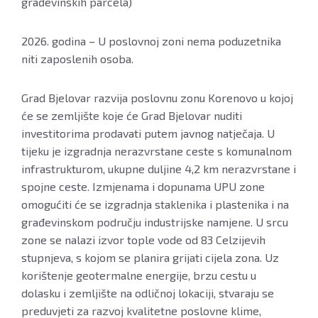
građevinskih parcela)
2026. godina – U poslovnoj zoni nema poduzetnika
niti zaposlenih osoba.
Grad Bjelovar razvija poslovnu zonu Korenovo u kojoj
će se zemljište koje će Grad Bjelovar nuditi
investitorima prodavati putem javnog natječaja. U
tijeku je izgradnja nerazvrstane ceste s komunalnom
infrastrukturom, ukupne duljine 4,2 km nerazvrstane i
spojne ceste. Izmjenama i dopunama UPU zone
omogućiti će se izgradnja staklenika i plastenika i na
građevinskom području industrijske namjene. U srcu
zone se nalazi izvor tople vode od 83 Celzijevih
stupnjeva, s kojom se planira grijati cijela zona. Uz
korištenje geotermalne energije, brzu cestu u
dolasku i zemljište na odličnoj lokaciji, stvaraju se
preduvjeti za razvoj kvalitetne poslovne klime,