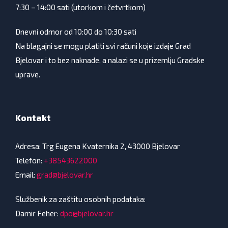
7:30 – 14:00 sati (utorkom i četvrtkom)
Dnevni odmor od 10:00 do 10:30 sati
Na blagajni se mogu platiti svi računi koje izdaje Grad
Bjelovar i to bez naknade, a nalazi se u prizemlju Gradske
uprave.
Kontakt
Adresa: Trg Eugena Kvaternika 2, 43000 Bjelovar
Telefon:
+38543622000
Email:
grad@bjelovar.hr
Službenik za zaštitu osobnih podataka:
Damir Feher:
dpo@bjelovar.hr