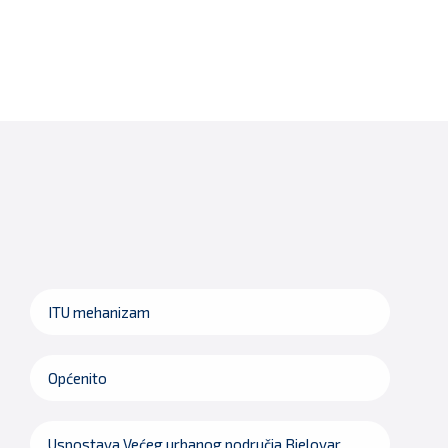
ITU mehanizam
Općenito
Uspostava Većeg urbanog područja Bjelovar