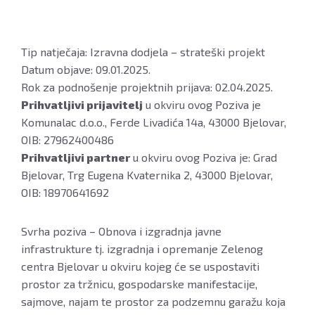
Tip natječaja: Izravna dodjela – strateški projekt
Datum objave: 09.01.2025.
Rok za podnošenje projektnih prijava: 02.04.2025.
Prihvatljivi prijavitelj
u okviru ovog Poziva je
Komunalac d.o.o., Ferde Livadića 14a, 43000 Bjelovar,
OIB: 27962400486
Prihvatljivi partner
u okviru ovog Poziva je: Grad
Bjelovar, Trg Eugena Kvaternika 2, 43000 Bjelovar,
OIB: 18970641692
Svrha poziva – Obnova i izgradnja javne
infrastrukture tj. izgradnja i opremanje Zelenog
centra Bjelovar u okviru kojeg će se uspostaviti
prostor za tržnicu, gospodarske manifestacije,
sajmove, najam te prostor za podzemnu garažu koja