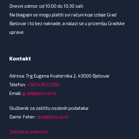
Dnevni odmor od 10:00 do 10:30 sati
Na blagajni se mogu platiti svi računi koje izdaje Grad
Bjelovar i to bez naknade, a nalazi se u prizemlju Gradske
uprave.
Kontakt
Adresa: Trg Eugena Kvaternika 2, 43000 Bjelovar
Telefon:
+38543622000
Email:
grad@bjelovar.hr
Službenik za zaštitu osobnih podataka:
Damir Feher:
dpo@bjelovar.hr
Zaštita privatnosti