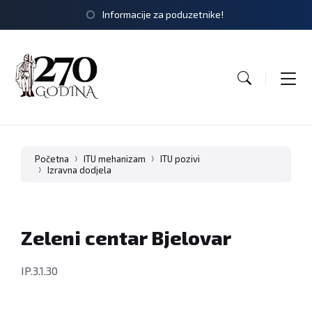
Informacije za poduzetnike!
Početna
ITU mehanizam
ITU pozivi
Izravna dodjela
Zeleni centar Bjelovar
IP.3.1.30