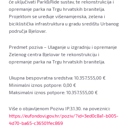
će uključivati Park&Ride sustav, te rekonstrukcija i
opremanje parka na Trgu hrvatskih branitelja.
Projektom se uređuje višenamjenska, zelena i
biciklistička infrastruktura u gradu središtu Urbanog
područja Bjelovar.
Predmet poziva – Ulaganje u izgradnju i opremanje
Zelenog centra Bjelovar te rekonstrukciju i
opremanje parka na Trgu hrvatskih branitelja.
Ukupna bespovratna sredstva: 10.357.555,00 €
Minimalni iznos potpore: 0,00 €
Maksimalni iznos potpore: 10.357.555,00 €
Više o objavljenom Pozivu IP.3.1.30. na poveznici:
https://eufondovi.gov.hr/poziv/?id=3ed0c8a1-b005-
4d70-ba65-c36501fec869