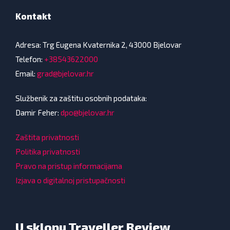
Kontakt
Adresa: Trg Eugena Kvaternika 2, 43000 Bjelovar
Telefon:
+38543622000
Email:
grad@bjelovar.hr
Službenik za zaštitu osobnih podataka:
Damir Feher:
dpo@bjelovar.hr
Zaštita privatnosti
Politika privatnosti
Pravo na pristup informacijama
Izjava o digitalnoj pristupačnosti
U sklopu Traveller Review