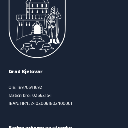
Grad Bjelovar
OIB: 18970641692
Matični broj: 02562154
IBAN: HR4324020061802400001
Radno vrijeme za stranke