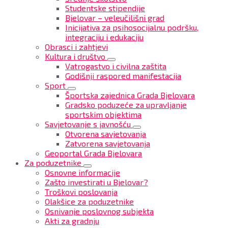
Studentske stipendije
Bjelovar – veleučilišni grad
Inicijativa za psihosocijalnu podršku,
integraciju i edukaciju
Obrasci i zahtjevi
Kultura i društvo
Vatrogastvo i civilna zaštita
Godišnji raspored manifestacija
Sport
Športska zajednica Grada Bjelovara
Gradsko poduzeće za upravljanje
sportskim objektima
Savjetovanje s javnošću
Otvorena savjetovanja
Zatvorena savjetovanja
Geoportal Grada Bjelovara
Za poduzetnike
Osnovne informacije
Zašto investirati u Bjelovar?
Troškovi poslovanja
Olakšice za poduzetnike
Osnivanje poslovnog subjekta
Akti za gradnju