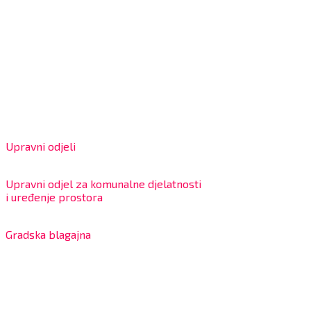
Grad Bjelovar
OIB: 18970641692
Matični broj: 02562154
IBAN: HR4324020061802400001
Radno vrijeme za stranke
Upravni odjeli
8:00 – 13:00 sati
Upravni odjel za komunalne djelatnosti
i uređenje prostora
7:30 – 12:00 sati
Gradska blagajna
7:30 – 14:00 sati (utorkom i četvrtkom)
Dnevni odmor od 10:00 do 10:30 sati
Na blagajni se mogu platiti svi računi koje izdaje Grad
Bjelovar i to bez naknade, a nalazi se u prizemlju Gradske