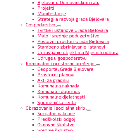
Bjelovar u Domovinskom ratu
Projekti
Manifestacije
Strategija razvoja grada Bjelovara
Gospodarstvo
Tvrtke i ustanove Grada Bjelovara
Malo i srednje poduzetništvo
Poslovni prostori Grada Bjelovara
Stambeno zbrinjavanje i stanovi
Upravljanje objektima Mjesnih odbora
Udruge u gospodarstvu
Komunalno i prostorno uređenje
Geoportal Grada Bjelovara
Prostorni planovi
Akti za gradnju
Komunalna naknada
Komunalni doprinos
Komunalne djelatnosti
Spomenička renta
Obrazovanje i socijalna skrb
Socijalne naknade
Predškolski odgoj
Osnovno školstvo
Srednje školstvo