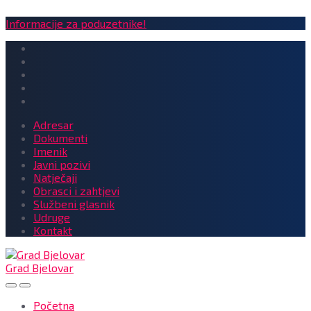
Informacije za poduzetnike!
Adresar
Dokumenti
Imenik
Javni pozivi
Natječaji
Obrasci i zahtjevi
Službeni glasnik
Udruge
Kontakt
Grad Bjelovar
Početna