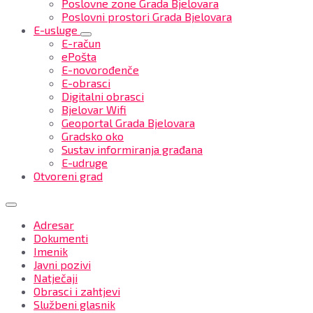
Poslovne zone Grada Bjelovara
Poslovni prostori Grada Bjelovara
E-usluge
E-račun
ePošta
E-novorođenče
E-obrasci
Digitalni obrasci
Bjelovar Wifi
Geoportal Grada Bjelovara
Gradsko oko
Sustav informiranja građana
E-udruge
Otvoreni grad
Adresar
Dokumenti
Imenik
Javni pozivi
Natječaji
Obrasci i zahtjevi
Službeni glasnik