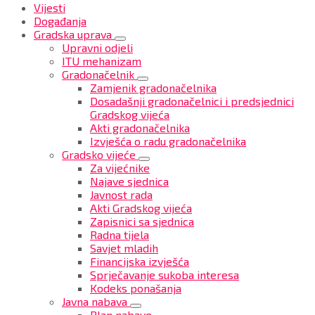
Vijesti
Događanja
Gradska uprava
Upravni odjeli
ITU mehanizam
Gradonačelnik
Zamjenik gradonačelnika
Dosadašnji gradonačelnici i predsjednici
Gradskog vijeća
Akti gradonačelnika
Izvješća o radu gradonačelnika
Gradsko vijeće
Za vijećnike
Najave sjednica
Javnost rada
Akti Gradskog vijeća
Zapisnici sa sjednica
Radna tijela
Savjet mladih
Financijska izvješća
Sprječavanje sukoba interesa
Kodeks ponašanja
Javna nabava
Plan nabave