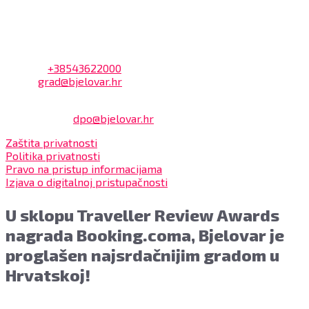
uprave.
Kontakt
Adresa: Trg Eugena Kvaternika 2, 43000 Bjelovar
Telefon:
+38543622000
Email:
grad@bjelovar.hr
Službenik za zaštitu osobnih podataka:
Damir Feher:
dpo@bjelovar.hr
Zaštita privatnosti
Politika privatnosti
Pravo na pristup informacijama
Izjava o digitalnoj pristupačnosti
U sklopu Traveller Review Awards
nagrada Booking.coma, Bjelovar je
proglašen najsrdačnijim gradom u
Hrvatskoj!