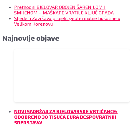
Prethodni
BJELOVAR OBOJEN ŠARENILOM I
SMIJEHOM – MAŠKARE VRATILE KLJUČ GRADA
Sljedeći
Završava projekt geotermalne bušotine u
Velikom Korenovu
Najnovije objave
NOVI SADRŽAJI ZA BJELOVARSKE VRTIĆANCE:
ODOBRENO 30 TISUĆA EURA BESPOVRATNIH
SREDSTAVA!