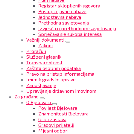
Registar sklopljenih ugovora
Postupci javne nabave
Jednostavna nabava
Prethodna savjetovanja
Izvješća o prethodnom savjetovanju
Sprječavanje sukoba interesa
Važniji dokumenti
Zakoni
Proračun
Službeni glasnik
Transparentnost
Zaštita osobnih podataka
Pravo na pristup informacijama
Imenik gradske uprave
Zapošljavanje
Upravljanje državnom imovinom
Za građane
O Bjelovaru
Povijest Bjelovara
Znamenitosti Bjelovara
Grb i zastava
Gradovi prijatelji
Mjesni odbori