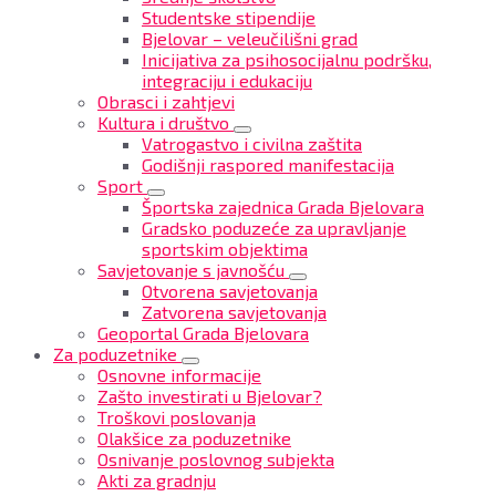
Studentske stipendije
Bjelovar – veleučilišni grad
Inicijativa za psihosocijalnu podršku,
integraciju i edukaciju
Obrasci i zahtjevi
Kultura i društvo
Vatrogastvo i civilna zaštita
Godišnji raspored manifestacija
Sport
Športska zajednica Grada Bjelovara
Gradsko poduzeće za upravljanje
sportskim objektima
Savjetovanje s javnošću
Otvorena savjetovanja
Zatvorena savjetovanja
Geoportal Grada Bjelovara
Za poduzetnike
Osnovne informacije
Zašto investirati u Bjelovar?
Troškovi poslovanja
Olakšice za poduzetnike
Osnivanje poslovnog subjekta
Akti za gradnju