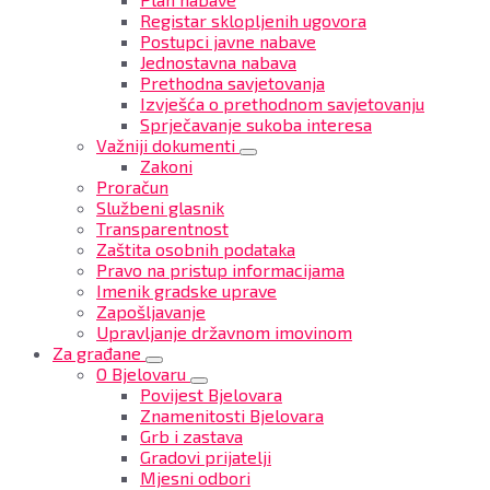
Registar sklopljenih ugovora
Postupci javne nabave
Jednostavna nabava
Prethodna savjetovanja
Izvješća o prethodnom savjetovanju
Sprječavanje sukoba interesa
Važniji dokumenti
Zakoni
Proračun
Službeni glasnik
Transparentnost
Zaštita osobnih podataka
Pravo na pristup informacijama
Imenik gradske uprave
Zapošljavanje
Upravljanje državnom imovinom
Za građane
O Bjelovaru
Povijest Bjelovara
Znamenitosti Bjelovara
Grb i zastava
Gradovi prijatelji
Mjesni odbori