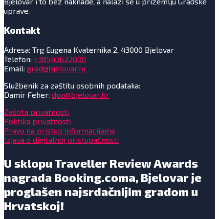
Bjelovar i to bez naknade, a nalazi se u prizemlju Gradske
uprave.
Kontakt
Adresa: Trg Eugena Kvaternika 2, 43000 Bjelovar
Telefon:
+38543622000
Email:
grad@bjelovar.hr
Službenik za zaštitu osobnih podataka:
Damir Feher:
dpo@bjelovar.hr
Zaštita privatnosti
Politika privatnosti
Pravo na pristup informacijama
Izjava o digitalnoj pristupačnosti
U sklopu Traveller Review Awards
nagrada Booking.coma, Bjelovar je
proglašen najsrdačnijim gradom u
Hrvatskoj!