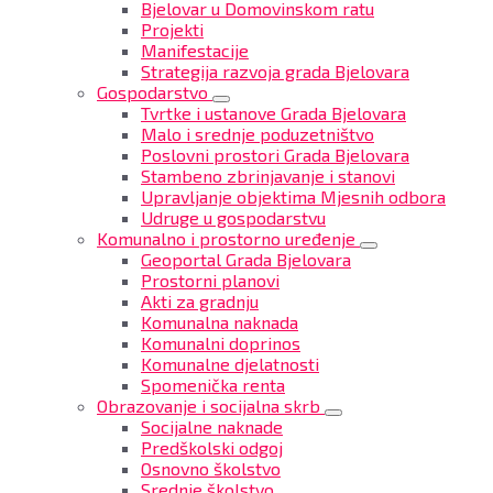
Bjelovar u Domovinskom ratu
Projekti
Manifestacije
Strategija razvoja grada Bjelovara
Gospodarstvo
Tvrtke i ustanove Grada Bjelovara
Malo i srednje poduzetništvo
Poslovni prostori Grada Bjelovara
Stambeno zbrinjavanje i stanovi
Upravljanje objektima Mjesnih odbora
Udruge u gospodarstvu
Komunalno i prostorno uređenje
Geoportal Grada Bjelovara
Prostorni planovi
Akti za gradnju
Komunalna naknada
Komunalni doprinos
Komunalne djelatnosti
Spomenička renta
Obrazovanje i socijalna skrb
Socijalne naknade
Predškolski odgoj
Osnovno školstvo
Srednje školstvo