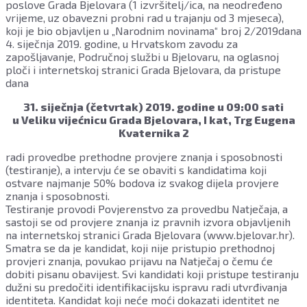
poslove Grada Bjelovara (1 izvršitelj/ica, na neodređeno
vrijeme, uz obavezni probni rad u trajanju od 3 mjeseca),
koji je bio objavljen u „Narodnim novinama“ broj 2/2019dana
4. siječnja 2019. godine, u Hrvatskom zavodu za
zapošljavanje, Područnoj službi u Bjelovaru, na oglasnoj
ploči i internetskoj stranici Grada Bjelovara, da pristupe
dana
31. siječnja (četvrtak) 2019. godine u 09:00 sati
u Veliku vijećnicu Grada Bjelovara, I kat, Trg Eugena
Kvaternika 2
radi provedbe prethodne provjere znanja i sposobnosti
(testiranje), a intervju će se obaviti s kandidatima koji
ostvare najmanje 50% bodova iz svakog dijela provjere
znanja i sposobnosti.
Testiranje provodi Povjerenstvo za provedbu Natječaja, a
sastoji se od provjere znanja iz pravnih izvora objavljenih
na internetskoj stranici Grada Bjelovara (www.bjelovar.hr).
Smatra se da je kandidat, koji nije pristupio prethodnoj
provjeri znanja, povukao prijavu na Natječaj o čemu će
dobiti pisanu obavijest. Svi kandidati koji pristupe testiranju
dužni su predočiti identifikacijsku ispravu radi utvrđivanja
identiteta. Kandidat koji neće moći dokazati identitet ne