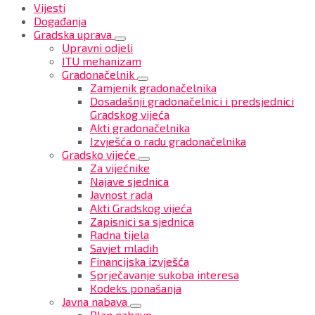
Vijesti
Događanja
Gradska uprava
Upravni odjeli
ITU mehanizam
Gradonačelnik
Zamjenik gradonačelnika
Dosadašnji gradonačelnici i predsjednici
Gradskog vijeća
Akti gradonačelnika
Izvješća o radu gradonačelnika
Gradsko vijeće
Za vijećnike
Najave sjednica
Javnost rada
Akti Gradskog vijeća
Zapisnici sa sjednica
Radna tijela
Savjet mladih
Financijska izvješća
Sprječavanje sukoba interesa
Kodeks ponašanja
Javna nabava
Plan nabave