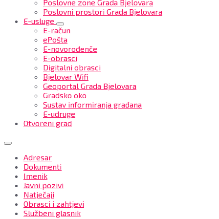
Poslovne zone Grada Bjelovara
Poslovni prostori Grada Bjelovara
E-usluge
E-račun
ePošta
E-novorođenče
E-obrasci
Digitalni obrasci
Bjelovar Wifi
Geoportal Grada Bjelovara
Gradsko oko
Sustav informiranja građana
E-udruge
Otvoreni grad
Adresar
Dokumenti
Imenik
Javni pozivi
Natječaji
Obrasci i zahtjevi
Službeni glasnik