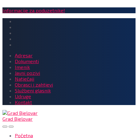
Informacije za poduzetnike!
Adresar
Dokumenti
Imenik
Javni pozivi
Natječaji
Obrasci i zahtjevi
Službeni glasnik
Udruge
Kontakt
Grad Bjelovar
Početna