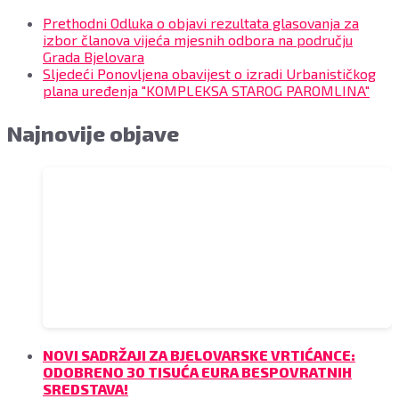
Prethodni
Odluka o objavi rezultata glasovanja za
izbor članova vijeća mjesnih odbora na području
Grada Bjelovara
Sljedeći
Ponovljena obavijest o izradi Urbanističkog
plana uređenja "KOMPLEKSA STAROG PAROMLINA"
Najnovije objave
NOVI SADRŽAJI ZA BJELOVARSKE VRTIĆANCE:
ODOBRENO 30 TISUĆA EURA BESPOVRATNIH
SREDSTAVA!