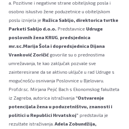
a. Pozitivne i negativne strane obiteljskog posla i
osobno iskustvo žene poduzetnice u obiteljskom
poslu iznijela je
Ružica Sabljo, direktorica tvrtke
Parketi Sabljo d.o.o.
Predstavnice
Udruge
poslovnih žena KRUG
,
predsjednica
mr.sc.Marija Šola i dopredsjednica Dijana
Vranković Zoričić
govorile su o prednostima
umrežavanja, te kao zaključak pozvale sve
zainteresirane da se aktivno uključe u rad Udruge s
mogućnošću osnivanja Poslovnice u Bjelovaru.
Prof.dr.sc. Mirjana Pejić Bach s Ekonomskog fakulteta
iz Zagreba, autorica istraživanja
“Ostvarenje
potencijala žena u poduzetništvu, znanosti i
politici u Republici Hrvatskoj”
predstavila je
rezultate istraživanja.
Adela Zobundžija,