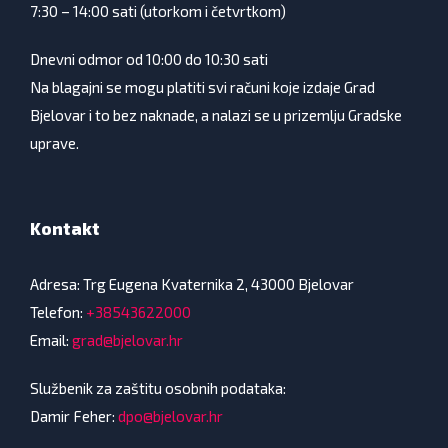
7:30 – 14:00 sati (utorkom i četvrtkom)
Dnevni odmor od 10:00 do 10:30 sati
Na blagajni se mogu platiti svi računi koje izdaje Grad
Bjelovar i to bez naknade, a nalazi se u prizemlju Gradske
uprave.
Kontakt
Adresa: Trg Eugena Kvaternika 2, 43000 Bjelovar
Telefon:
+38543622000
Email:
grad@bjelovar.hr
Službenik za zaštitu osobnih podataka:
Damir Feher:
dpo@bjelovar.hr