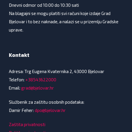
Dnevni odmor od 10:00 do 10:30 sati
Na blagajni se mogu platiti svi računi koje izdaje Grad
Bjelovar i to bez naknade, a nalazi se u prizemlju Gradske
uprave.
Kontakt
Adresa: Trg Eugena Kvaternika 2, 43000 Bjelovar
Telefon:
+38543622000
Email:
grad@bjelovar.hr
Službenik za zaštitu osobnih podataka:
Damir Feher:
dpo@bjelovar.hr
Zaštita privatnosti