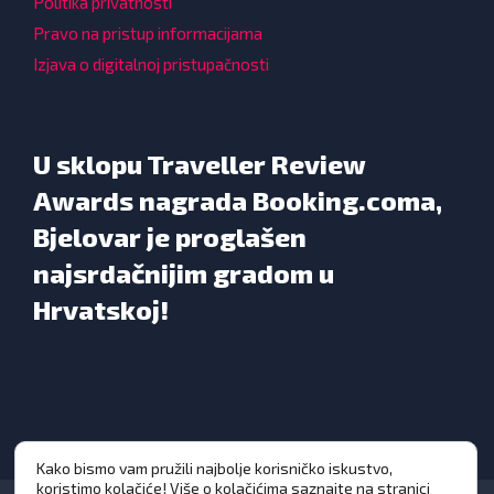
Politika privatnosti
Pravo na pristup informacijama
Izjava o digitalnoj pristupačnosti
U sklopu Traveller Review
Awards nagrada Booking.coma,
Bjelovar je proglašen
najsrdačnijim gradom u
Hrvatskoj!
Kako bismo vam pružili najbolje korisničko iskustvo,
koristimo kolačiće! Više o kolačićima saznajte na stranici