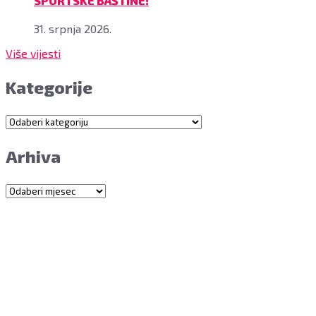
SPORTSKE BAŠTINE!
31. srpnja 2026.
Više vijesti
Kategorije
Kategorije
Arhiva
Arhiva
Grad Bjelovar
OIB: 18970641692
Matični broj: 02562154
IBAN: HR4324020061802400001