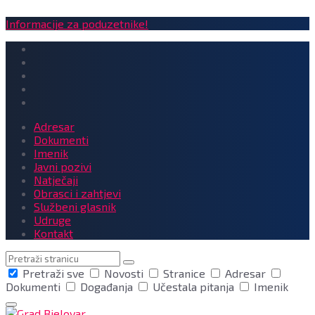
Informacije za poduzetnike!
Adresar
Dokumenti
Imenik
Javni pozivi
Natječaji
Obrasci i zahtjevi
Službeni glasnik
Udruge
Kontakt
Pretraga
Pretraži sve
Novosti
Stranice
Adresar
Dokumenti
Događanja
Učestala pitanja
Imenik