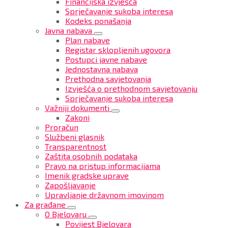
Financijska izvješća
Sprječavanje sukoba interesa
Kodeks ponašanja
Javna nabava
Plan nabave
Registar sklopljenih ugovora
Postupci javne nabave
Jednostavna nabava
Prethodna savjetovanja
Izvješća o prethodnom savjetovanju
Sprječavanje sukoba interesa
Važniji dokumenti
Zakoni
Proračun
Službeni glasnik
Transparentnost
Zaštita osobnih podataka
Pravo na pristup informacijama
Imenik gradske uprave
Zapošljavanje
Upravljanje državnom imovinom
Za građane
O Bjelovaru
Povijest Bjelovara