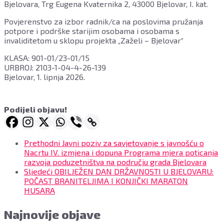
Bjelovara, Trg Eugena Kvaternika 2, 43000 Bjelovar, I. kat.
Povjerenstvo za izbor radnik/ca na poslovima pružanja
potpore i podrške starijim osobama i osobama s
invaliditetom u sklopu projekta „Zaželi – Bjelovar“
KLASA: 901-01/23-01/15
URBROJ: 2103-1-04-4-26-139
Bjelovar, 1. lipnja 2026.
Podijeli objavu!
Prethodni
Javni poziv za savjetovanje s javnošću o
Nacrtu IV. izmjena i dopuna Programa mjera poticanja
razvoja poduzetništva na području grada Bjelovara
Sljedeći
OBILJEŽEN DAN DRŽAVNOSTI U BJELOVARU:
POČAST BRANITELJIMA I KONJIČKI MARATON
HUSARA
Najnovije objave