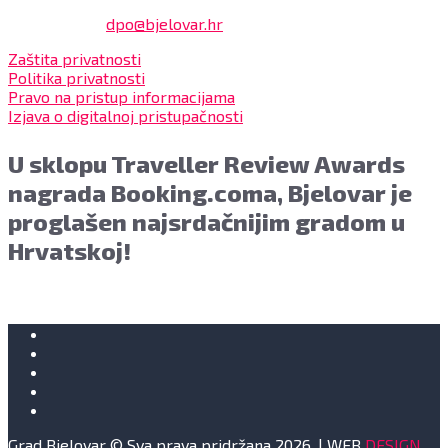
Službenik za zaštitu osobnih podataka:
Damir Feher:
dpo@bjelovar.hr
Zaštita privatnosti
Politika privatnosti
Pravo na pristup informacijama
Izjava o digitalnoj pristupačnosti
U sklopu Traveller Review Awards
nagrada Booking.coma, Bjelovar je
proglašen najsrdačnijim gradom u
Hrvatskoj!
Grad Bjelovar © Sva prava pridržana 2026. | WEB
DESIGN