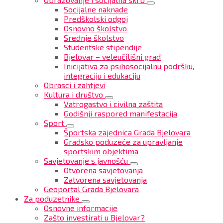
Socijalne naknade
Predškolski odgoj
Osnovno školstvo
Srednje školstvo
Studentske stipendije
Bjelovar – veleučilišni grad
Inicijativa za psihosocijalnu podršku,
integraciju i edukaciju
Obrasci i zahtjevi
Kultura i društvo
Vatrogastvo i civilna zaštita
Godišnji raspored manifestacija
Sport
Športska zajednica Grada Bjelovara
Gradsko poduzeće za upravljanje
sportskim objektima
Savjetovanje s javnošću
Otvorena savjetovanja
Zatvorena savjetovanja
Geoportal Grada Bjelovara
Za poduzetnike
Osnovne informacije
Zašto investirati u Bjelovar?