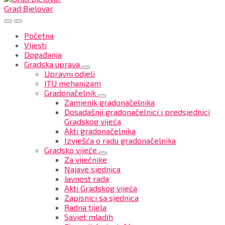
Grad Bjelovar
Početna
Vijesti
Događanja
Gradska uprava
Upravni odjeli
ITU mehanizam
Gradonačelnik
Zamjenik gradonačelnika
Dosadašnji gradonačelnici i predsjednici
Gradskog vijeća
Akti gradonačelnika
Izvješća o radu gradonačelnika
Gradsko vijeće
Za vijećnike
Najave sjednica
Javnost rada
Akti Gradskog vijeća
Zapisnici sa sjednica
Radna tijela
Savjet mladih