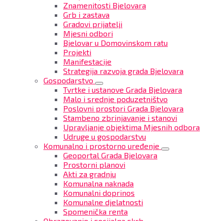
Znamenitosti Bjelovara
Grb i zastava
Gradovi prijatelji
Mjesni odbori
Bjelovar u Domovinskom ratu
Projekti
Manifestacije
Strategija razvoja grada Bjelovara
Gospodarstvo
Tvrtke i ustanove Grada Bjelovara
Malo i srednje poduzetništvo
Poslovni prostori Grada Bjelovara
Stambeno zbrinjavanje i stanovi
Upravljanje objektima Mjesnih odbora
Udruge u gospodarstvu
Komunalno i prostorno uređenje
Geoportal Grada Bjelovara
Prostorni planovi
Akti za gradnju
Komunalna naknada
Komunalni doprinos
Komunalne djelatnosti
Spomenička renta
Obrazovanje i socijalna skrb