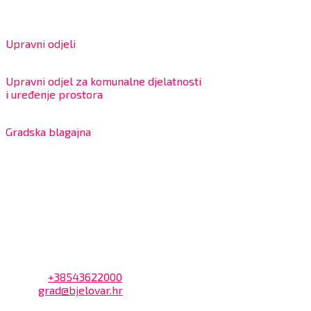
Radno vrijeme za stranke
Upravni odjeli
8:00 – 13:00 sati
Upravni odjel za komunalne djelatnosti
i uređenje prostora
7:30 – 12:00 sati
Gradska blagajna
7:30 – 14:00 sati (utorkom i četvrtkom)
Dnevni odmor od 10:00 do 10:30 sati
Na blagajni se mogu platiti svi računi koje izdaje Grad
Bjelovar i to bez naknade, a nalazi se u prizemlju Gradske
uprave.
Kontakt
Adresa: Trg Eugena Kvaternika 2, 43000 Bjelovar
Telefon:
+38543622000
Email:
grad@bjelovar.hr