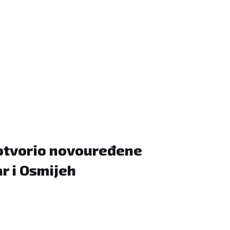
otvorio novouređene
r i Osmijeh