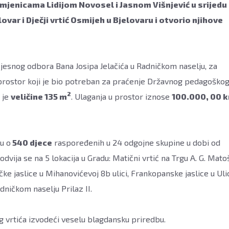
mjenicama Lidijom Novosel i Jasnom Višnjević u srijedu
lovar i Dječji vrtić Osmijeh u Bjelovaru i otvorio njihove
Mjesnog odbora Bana Josipa Jelačića u Radničkom naselju, za
ni prostor koji je bio potreban za praćenje Državnog pedagoško
2
 je
veličine 135 m
. Ulaganja u prostor iznose
100.000, 00 k
u o
540 djece
raspoređenih u 24 odgojne skupine u dobi od
dvija se na 5 lokacija u Gradu: Matični vrtić na Trgu A. G. Mato
vačke jaslice u Mihanovićevoj 8b ulici, Frankopanske jaslice u Uli
dničkom naselju Prilaz II.
g vrtića izvodeći veselu blagdansku priredbu.