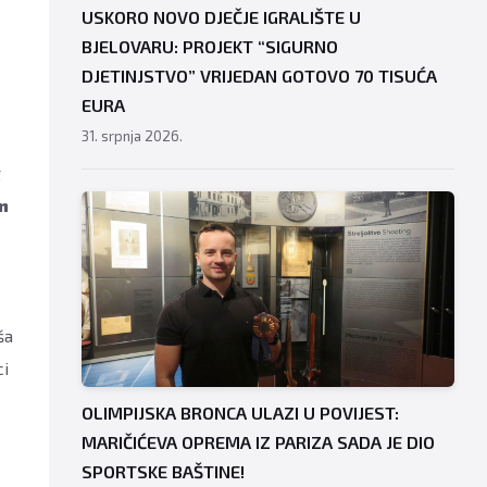
USKORO NOVO DJEČJE IGRALIŠTE U
BJELOVARU: PROJEKT “SIGURNO
DJETINJSTVO” VRIJEDAN GOTOVO 70 TISUĆA
EURA
31. srpnja 2026.
g
n
ša
ci
OLIMPIJSKA BRONCA ULAZI U POVIJEST:
MARIČIĆEVA OPREMA IZ PARIZA SADA JE DIO
SPORTSKE BAŠTINE!