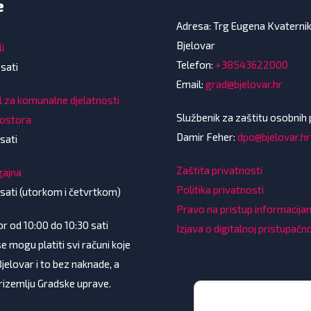
e
Adresa: Trg Eugena Kvaterni
Bjelovar
i
Telefon:
+38543622000
 sati
Email:
grad@bjelovar.hr
l za komunalne djelatnosti
Službenik za zaštitu osobnih
rostora
Damir Feher:
dpo@bjelovar.hr
sati
Zaštita privatnosti
gajna
Politika privatnosti
 sati (utorkom i četvrtkom)
Pravo na pristup informacij
 od 10:00 do 10:30 sati
Izjava o digitalnoj pristupačn
e mogu platiti svi računi koje
Bjelovar i to bez naknade, a
prizemlju Gradske uprave.