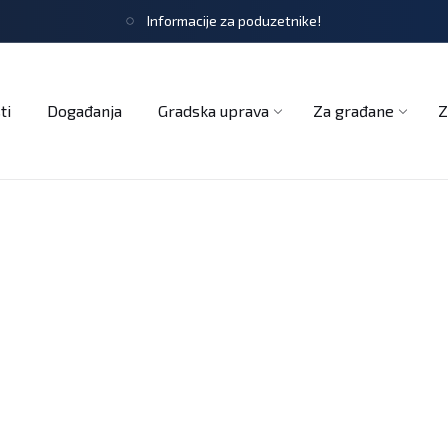
Informacije za poduzetnike!
tječaji
Obrasci i zahtjevi
Službeni glasnik
Udruge
ti
Događanja
Gradska uprava
Za građane
Z