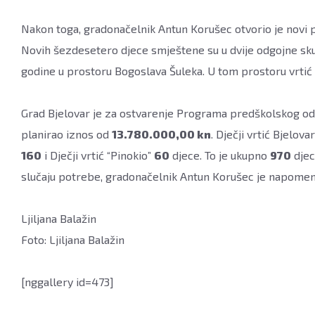
Nakon toga, gradonačelnik Antun Korušec otvorio je novi p
Novih šezdesetero djece smještene su u dvije odgojne skup
godine u prostoru Bogoslava Šuleka. U tom prostoru vrtić 
Grad Bjelovar je za ostvarenje Programa predškolskog od
planirao iznos od
13.780.000,00 kn
. Dječji vrtić Bjelova
160
i Dječji vrtić “Pinokio”
60
djece. To je ukupno
970
djec
slučaju potrebe, gradonačelnik Antun Korušec je napomenu
Ljiljana Balažin
Foto: Ljiljana Balažin
[nggallery id=473]