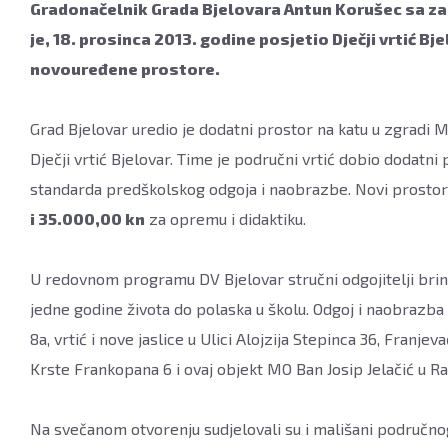
Gradonačelnik Grada Bjelovara Antun Korušec sa za
je, 18. prosinca 2013. godine posjetio Dječji vrtić Bje
novouređene prostore.
Grad Bjelovar uredio je dodatni prostor na katu u zgradi 
Dječji vrtić Bjelovar. Time je područni vrtić dobio dodat
standarda predškolskog odgoja i naobrazbe. Novi prostor
i 35.000,00 kn
za opremu i didaktiku.
U redovnom programu DV Bjelovar stručni odgojitelji brin
jedne godine života do polaska u školu. Odgoj i naobrazba o
8a, vrtić i nove jaslice u Ulici Alojzija Stepinca 36, Franje
Krste Frankopana 6 i ovaj objekt MO Ban Josip Jelačić u Ra
Na svečanom otvorenju sudjelovali su i mališani područno