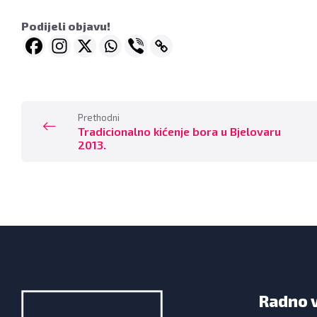
Podijeli objavu!
Prethodni
Tradicionalno kićenje bora u Bjelovaru
2013.
Radno 