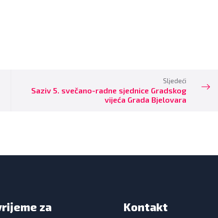
Sljedeći
Saziv 5. svečano-radne sjednice Gradskog
vijeća Grada Bjelovara
vrijeme za
Kontakt