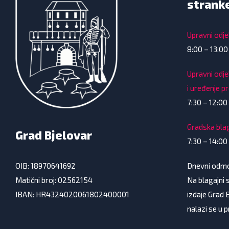
strank
Upravni odjel
8:00 – 13:00
Upravni odje
i uređenje p
7:30 – 12:00 
Gradska bla
Grad Bjelovar
7:30 – 14:00
Dnevni odmor
OIB: 18970641692
Na blagajni s
Matični broj: 02562154
izdaje Grad 
IBAN: HR4324020061802400001
nalazi se u 