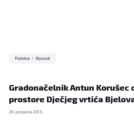
i
Osmijeh,
18.
prosinca
2013.
Foto:
Ljiljana
Balažin
Početna
Novosti
www.bjelovar.hr
Gradonačelnik Antun Korušec 
prostore Dječjeg vrtića Bjelova
20. prosinca 2013.