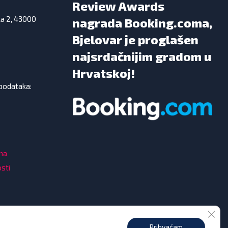
Review Awards
ka 2, 43000
nagrada Booking.coma,
Bjelovar je proglašen
najsrdačnijim gradom u
Hrvatskoj!
 podataka:
ama
osti
Clos
Prihvaćam