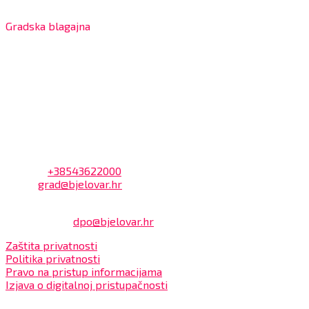
7:30 – 12:00 sati
Gradska blagajna
7:30 – 14:00 sati (utorkom i četvrtkom)
Dnevni odmor od 10:00 do 10:30 sati
Na blagajni se mogu platiti svi računi koje izdaje Grad
Bjelovar i to bez naknade, a nalazi se u prizemlju Gradske
uprave.
Kontakt
Adresa: Trg Eugena Kvaternika 2, 43000 Bjelovar
Telefon:
+38543622000
Email:
grad@bjelovar.hr
Službenik za zaštitu osobnih podataka:
Damir Feher:
dpo@bjelovar.hr
Zaštita privatnosti
Politika privatnosti
Pravo na pristup informacijama
Izjava o digitalnoj pristupačnosti