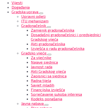
Vijesti
Događanja
Gradska uprava
Upravni odjeli
ITU mehanizam
Gradonačelnik
Zamjenik gradonačelnika
Dosadašnji gradonačelnici i predsjednici
Gradskog vijeća
Akti gradonačelnika
Izvješća o radu gradonačelnika
Gradsko vijeće
Za vijećnike
Najave sjednica
Javnost rada
Akti Gradskog vijeća
Zapisnici sa sjednica
Radna tijela
Savjet mladih
Financijska izvješća
Sprječavanje sukoba interesa
Kodeks ponašanja
Javna nabava
Plan nabave