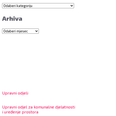
Kategorije
Arhiva
Arhiva
Grad Bjelovar
OIB: 18970641692
Matični broj: 02562154
IBAN: HR4324020061802400001
Radno vrijeme za stranke
Upravni odjeli
8:00 – 13:00 sati
Upravni odjel za komunalne djelatnosti
i uređenje prostora