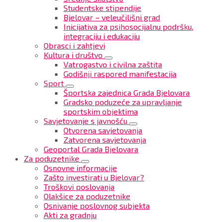
Studentske stipendije
Bjelovar – veleučilišni grad
Inicijativa za psihosocijalnu podršku,
integraciju i edukaciju
Obrasci i zahtjevi
Kultura i društvo
Vatrogastvo i civilna zaštita
Godišnji raspored manifestacija
Sport
Športska zajednica Grada Bjelovara
Gradsko poduzeće za upravljanje
sportskim objektima
Savjetovanje s javnošću
Otvorena savjetovanja
Zatvorena savjetovanja
Geoportal Grada Bjelovara
Za poduzetnike
Osnovne informacije
Zašto investirati u Bjelovar?
Troškovi poslovanja
Olakšice za poduzetnike
Osnivanje poslovnog subjekta
Akti za gradnju