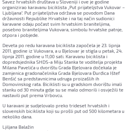
Savez hrvatskih društava u Sloveniji i ove je godine
Bjelovara
organizirao karavanu biciklista „Put prijateljstva Vukovar –
Ljubljana“. Put prijateljstva održava se povodom Dana
državnosti Republike Hrvatske i na taj način sudionici
karavane odaju počast svim hrvatskim braniteljima,
posebno braniteljima Vukovara, simbolu hrvatske patnje,
otpora i pobjede.
Deveta po redu karavana biciklista započela je 23. lipnja
2011. godine iz Vukovara, a u Bjelovar je stigla u petak, 24.
lipnja 2011. godine u 11,00 sati. Karavanu biciklista i
dopredsjednika SHDS-a Miju Stanka te voditelja projekta
Milana Pavelića u dvorištu Grada Bjelovara dočekala je
zamjenica gradonačelnika Grada Bjelovara Đurđica Ištef
Benšić sa predstavnicima udruga proizašlih ih
Domovinskog rata. Biciklisti su u gradskom dvorištu imali
stanku od 30 minuta gdje su se malo odmorili i osvježili te
nastavili put prema Vrbovcu.
U karavani je sudjelovalo preko trideset hrvatskih i
slovenskih biciklista koji su prošli put od 500 kilometara u
nekoliko dana.
Ljiljana Balažin