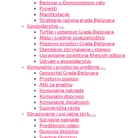
Bjelovar u Domovinskom ratu
Projekti
Manifestacije
Strategija razvoja grada Bjelovara
Gospodarstvo
Tvrtke i ustanove Grada Bjelovara
Malo i srednje poduzetništvo
Poslovni prostori Grada Bjelovara
Stambeno zbrinjavanje i stanovi
Upravljanje objektima Mjesnih odbora
Udruge u gospodarstvu
Komunalno i prostorno uređenje
Geoportal Grada Bjelovara
Prostorni planovi
Akti za gradnju
Komunalna naknada
Komunalni doprinos
Komunalne djelatnosti
Spomenička renta
Obrazovanje i socijalna skrb
Socijalne naknade
Predškolski odgoj
Osnovno školstvo
Srednje školstvo