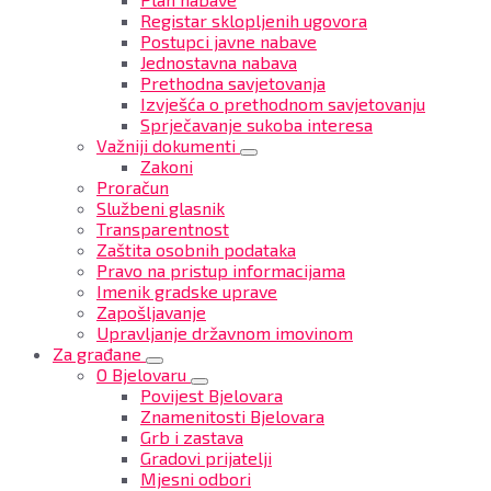
Registar sklopljenih ugovora
Postupci javne nabave
Jednostavna nabava
Prethodna savjetovanja
Izvješća o prethodnom savjetovanju
Sprječavanje sukoba interesa
Važniji dokumenti
Zakoni
Proračun
Službeni glasnik
Transparentnost
Zaštita osobnih podataka
Pravo na pristup informacijama
Imenik gradske uprave
Zapošljavanje
Upravljanje državnom imovinom
Za građane
O Bjelovaru
Povijest Bjelovara
Znamenitosti Bjelovara
Grb i zastava
Gradovi prijatelji
Mjesni odbori