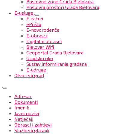
Poslovne zone Grada Bjelovara
Poslovni prostori Grada Bjelovara
E-usluge
E-račun
ePošta
E-novorođenče
E-obrasci
Digitalni obrasci
Bjelovar Wifi
Geoportal Grada Bjelovara
Gradsko oko
Sustav informiranja građana
E-udruge
Otvoreni grad
Adresar
Dokumenti
Imenik
Javni pozivi
Natječaji
Obrasci i zahtjevi
Službeni glasnik