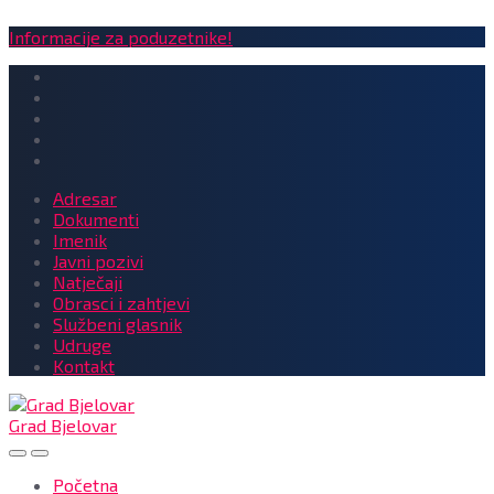
Informacije za poduzetnike!
Adresar
Dokumenti
Imenik
Javni pozivi
Natječaji
Obrasci i zahtjevi
Službeni glasnik
Udruge
Kontakt
Grad Bjelovar
Početna