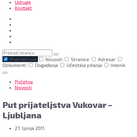
Udruge
Kontakt
Pretraga
Pretraži sve
Novosti
Stranice
Adresar
Dokumenti
Događanja
Učestala pitanja
Imenik
Karavana
Početna
biciklista
Novosti
„Put
prijateljstva
Put prijateljstva Vukovar –
Vukovar
–
Ljubljana
Ljubljana“
u
dvorištu
27. lipnja 2011.
Grada