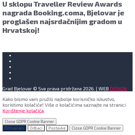
U sklopu Traveller Review Awards
nagrada Booking.coma, Bjelovar je
proglašen najsrdačnijim gradom u
Hrvatskoj!
Grad Bjelovar © Sva prava pridržana 2026. | WEB
DESIGN
Kako bismo vam pružili najbolje korisničko iskustvo,
koristimo kolačiće! Više o kolačićima saznajte na stranici
Korištenje kolačića
.
Close GDPR Cookie Banner
Prihvaćam
Odbaci
Postavke
Close GDPR Cookie Banner