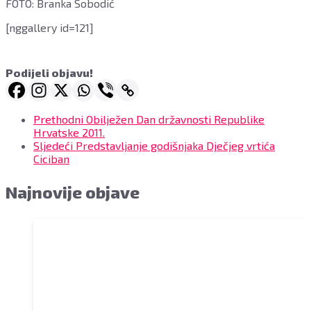
FOTO: Branka Sobodić
[nggallery id=121]
Podijeli objavu!
Prethodni
Obilježen Dan državnosti Republike
Hrvatske 2011.
Sljedeći
Predstavljanje godišnjaka Dječjeg vrtića
Ciciban
Najnovije objave