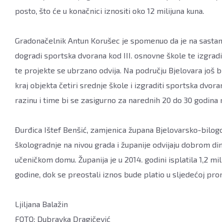
posto, što će u konačnici iznositi oko 12 milijuna kuna.
Gradonačelnik Antun Korušec je spomenuo da je na sastan
dogradi sportska dvorana kod III. osnovne škole te izgrad
te projekte se ubrzano odvija. Na području Bjelovara još b
kraj objekta četiri srednje škole i izgraditi sportska dvor
razinu i time bi se zasigurno za narednih 20 do 30 godina
Đurđica Ištef Benšić, zamjenica župana Bjelovarsko-bilogo
škologradnje na nivou grada i županije odvijaju dobrom d
učeničkom domu. Županija je u 2014. godini isplatila 1,2 mil
godine, dok se preostali iznos bude platio u sljedećoj prora
Ljiljana Balažin
FOTO: Dubravka Dragičević