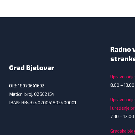
Radno 
strank
Grad Bjelovar
Upravni odjel
8:00 – 13:00
OIB: 18970641692
Matični broj: 02562154
Upravni odje
IBAN: HR4324020061802400001
i uređenje p
7:30 – 12:00 
Gradska bla