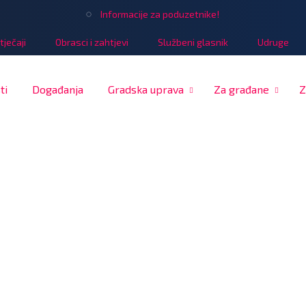
Informacije za poduzetnike!
tječaji
Obrasci i zahtjevi
Službeni glasnik
Udruge
ti
Događanja
Gradska uprava
Za građane
Z