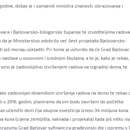
odine, došao je i zamjenik ministra znanosti, obrazovanja i
vara i Bjelovarsko-bilogorske županije te izvoditeljima radova
 da je Ministarstvo odobrilo već šest projekata Bjelovarsko-
i još moraju uskladiti. Pri tome je ustvrdio da će Grad Bjelovar 
 nastave u osnovnim i srednjim školama, a to je, kako je rekao,
razio je zadovoljstvo izvršenjem radova na izgradnji doma, te
.
jako zadovoljan dinamikom izvršenja radova na domu te rekao 
ti u 2016. godini, planiramo da oni budu završeni do početka
n učenički dom čija ukupna investicija iznosi 34 milijuna kuna.
 kuna (cijena zemljišta, naknada i projekata) kada još nitko nij
orazumu Grad Bjelovar sufinancira građevinski dio i opremu s 