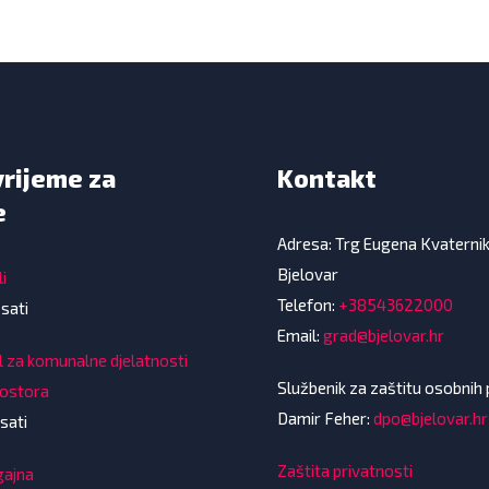
vrijeme za
Kontakt
e
Adresa: Trg Eugena Kvaterni
Bjelovar
i
Telefon:
+38543622000
 sati
Email:
grad@bjelovar.hr
l za komunalne djelatnosti
Službenik za zaštitu osobnih
rostora
Damir Feher:
dpo@bjelovar.hr
sati
Zaštita privatnosti
gajna