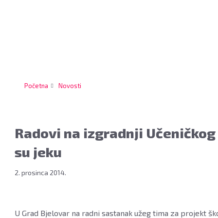
Andričević
s
predstavnicima
Grada
Bjelovara
i
Bjelovarsko-
Početna
Novosti
bilogorske
županije
te
izvoditeljima
Radovi na izgradnji Učeničkog
radova
su jeku
obišao
Učenički
2. prosinca 2014.
dom
u
izgradnji,
U Grad Bjelovar na radni sastanak užeg tima za projekt šk
28.