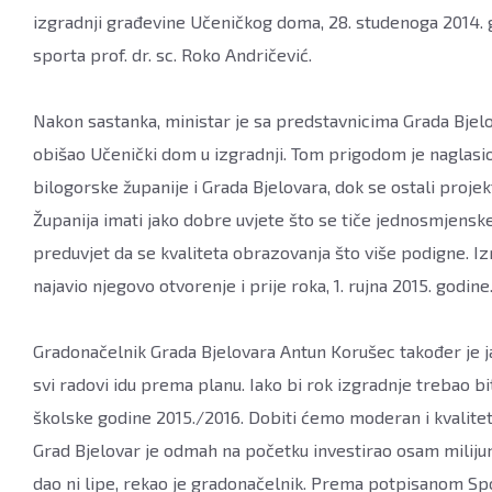
studenoga
izgradnji građevine Učeničkog doma, 28. studenoga 2014. g
2014.,
sporta prof. dr. sc. Roko Andričević.
FOTO:
Dubravka
Nakon sastanka, ministar je sa predstavnicima Grada Bjelo
Dragičević
obišao Učenički dom u izgradnji. Tom prigodom je naglasio
www.bjelovar.hr
bilogorske županije i Grada Bjelovara, dok se ostali projekt
Županija imati jako dobre uvjete što se tiče jednosmjenske
preduvjet da se kvaliteta obrazovanja što više podigne. Iz
najavio njegovo otvorenje i prije roka, 1. rujna 2015. godine
Gradonačelnik Grada Bjelovara Antun Korušec također je 
svi radovi idu prema planu. Iako bi rok izgradnje trebao bi
školske godine 2015./2016. Dobiti ćemo moderan i kvaliteta
Grad Bjelovar je odmah na početku investirao osam milijuna
dao ni lipe, rekao je gradonačelnik. Prema potpisanom Sp