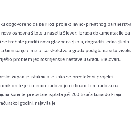
ku dogovoreno da se kroz projekt javno-privatnog partnerstv
i nova osnovna škole u naselju Sjever. Izrada dokumentacije za
i se trebale graditi nova glazbena škola, dograditi jedna škola
ana Gimnazije čime bi se školstvo u gradu podiglo na vrlo visok
 riješio problem jednosmjenske nastave u Gradu Bjelovaru.
rske županije istaknula je kako se predloženi projekti
inamikom te je iznimno zadovoljna i dinamikom radova na
ijuna kuna te preostaje isplata još 200 tisuća kuna do kraja
čunskoj godini, najavila je.