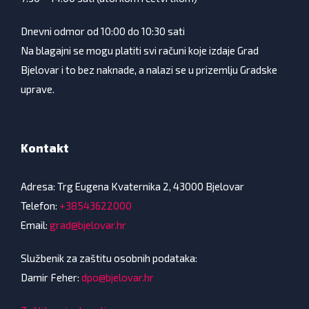
Dnevni odmor od 10:00 do 10:30 sati
Na blagajni se mogu platiti svi računi koje izdaje Grad
Bjelovar i to bez naknade, a nalazi se u prizemlju Gradske
uprave.
Kontakt
Adresa: Trg Eugena Kvaternika 2, 43000 Bjelovar
Telefon:
+38543622000
Email:
grad@bjelovar.hr
Službenik za zaštitu osobnih podataka:
Damir Feher:
dpo@bjelovar.hr