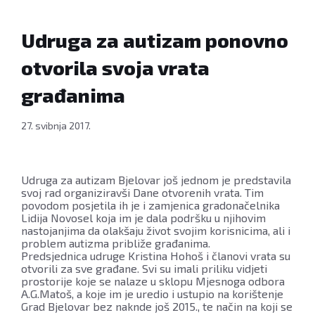
Udruga za autizam ponovno
otvorila svoja vrata
građanima
27. svibnja 2017.
Udruga za autizam Bjelovar još jednom je predstavila
svoj rad organiziravši Dane otvorenih vrata. Tim
povodom posjetila ih je i zamjenica gradonačelnika
Lidija Novosel koja im je dala podršku u njihovim
nastojanjima da olakšaju život svojim korisnicima, ali i
problem autizma približe građanima.
Predsjednica udruge Kristina Hohoš i članovi vrata su
otvorili za sve građane. Svi su imali priliku vidjeti
prostorije koje se nalaze u sklopu Mjesnoga odbora
A.G.Matoš, a koje im je uredio i ustupio na korištenje
Grad Bjelovar bez naknde još 2015., te način na koji se