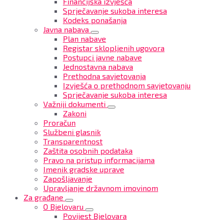
Financijska izvješća
Sprječavanje sukoba interesa
Kodeks ponašanja
Javna nabava
Plan nabave
Registar sklopljenih ugovora
Postupci javne nabave
Jednostavna nabava
Prethodna savjetovanja
Izvješća o prethodnom savjetovanju
Sprječavanje sukoba interesa
Važniji dokumenti
Zakoni
Proračun
Službeni glasnik
Transparentnost
Zaštita osobnih podataka
Pravo na pristup informacijama
Imenik gradske uprave
Zapošljavanje
Upravljanje državnom imovinom
Za građane
O Bjelovaru
Povijest Bjelovara