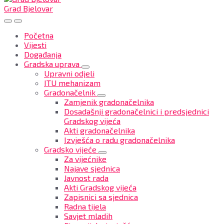
Grad Bjelovar
Početna
Vijesti
Događanja
Gradska uprava
Upravni odjeli
ITU mehanizam
Gradonačelnik
Zamjenik gradonačelnika
Dosadašnji gradonačelnici i predsjednici
Gradskog vijeća
Akti gradonačelnika
Izvješća o radu gradonačelnika
Gradsko vijeće
Za vijećnike
Najave sjednica
Javnost rada
Akti Gradskog vijeća
Zapisnici sa sjednica
Radna tijela
Savjet mladih