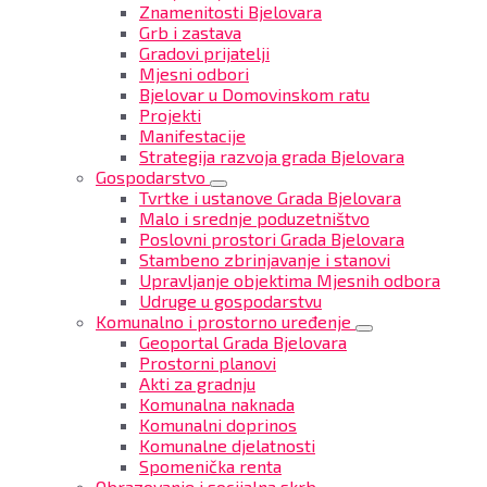
Znamenitosti Bjelovara
Grb i zastava
Gradovi prijatelji
Mjesni odbori
Bjelovar u Domovinskom ratu
Projekti
Manifestacije
Strategija razvoja grada Bjelovara
Gospodarstvo
Tvrtke i ustanove Grada Bjelovara
Malo i srednje poduzetništvo
Poslovni prostori Grada Bjelovara
Stambeno zbrinjavanje i stanovi
Upravljanje objektima Mjesnih odbora
Udruge u gospodarstvu
Komunalno i prostorno uređenje
Geoportal Grada Bjelovara
Prostorni planovi
Akti za gradnju
Komunalna naknada
Komunalni doprinos
Komunalne djelatnosti
Spomenička renta
Obrazovanje i socijalna skrb