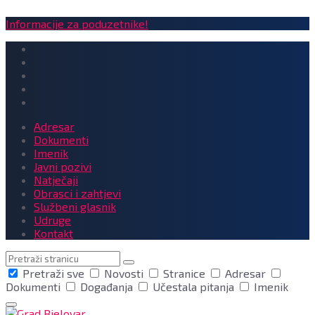
Informacije za poduzetnike!
Adresar
Dokumenti
Imenik
Javni pozivi
Natječaji
Obrasci i zahtjevi
Službeni glasnik
Udruge
Kontakt
Pretraga
Pretraži sve
Novosti
Stranice
Adresar
Dokumenti
Događanja
Učestala pitanja
Imenik