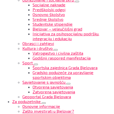
Socijalne naknade
Predškolski odgoj
Osnovno školstvo
Srednje školstvo
Studentske stipendije
Bjelovar – veleučilišni grad
Inicijativa za psihosocijalnu podršku,
integraciju i edukaciju
Obrasci i zahtjevi
Kultura i društvo
Vatrogastvo i civilna zaštita
Godišnji raspored manifestacija
Sport
Športska zajednica Grada Bjelovara
Gradsko poduzeće za upravljanje
sportskim objektima
Savjetovanje s javnošću
Otvorena savjetovanja
Zatvorena savjetovanja
Geoportal Grada Bjelovara
Za poduzetnike
Osnovne informacije
Zašto investirati u Bjelovar?