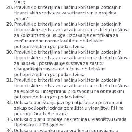
vune;
Pravilnik o kriterijima i načinu korištenja poticajnih
financijskih sredstava za sufinanciranje projekta
„Sirari“;
Pravilnik o kriterijima i načinu korištenja poticajnih
financijskih sredstava za sufinanciranje dijela troškova
za konzultantske usluge i izdavanje certifikata za
međunarodne norme kvalitete obiteljskim
poljoprivrednim gospodarstvima;
Pravilnik o kriterijima i načinu korištenja poticajnih
financijskih sredstava za sufinanciranje dijela troškova
za nabavu i postavljanje sustava za zaštitu
višegodišnjih nasada od tuče na obiteljskim
poljoprivrednim gospodarstvima;
Pravilnik o kriterijima i načinu korištenja poticajnih
financijskih sredstava za sufinanciranje dijela troškova
za ekološku i integriranu proizvodnju na obiteljskim
poljoprivrednim gospodarstvima;
Odluka o poništenju javnog natječaja za privremeni
zakup poljoprivrednog zemljišta u vlasništvu RH na
području Grada Bjelovara;
Odluka o planu prodaje nekretnina u vlasništvu Grada
Bjelovara u 2013. godini;
Odluka o prestanku prava građenja i upravljanja u