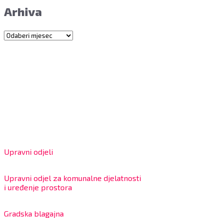
Arhiva
Arhiva
Grad Bjelovar
OIB: 18970641692
Matični broj: 02562154
IBAN: HR4324020061802400001
Radno vrijeme za stranke
Upravni odjeli
8:00 – 13:00 sati
Upravni odjel za komunalne djelatnosti
i uređenje prostora
7:30 – 12:00 sati
Gradska blagajna