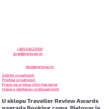
7:30 – 14:00 sati (utorkom i četvrtkom)
Dnevni odmor od 10:00 do 10:30 sati
Na blagajni se mogu platiti svi računi koje izdaje Grad
Bjelovar i to bez naknade, a nalazi se u prizemlju Gradske
uprave.
Kontakt
Adresa: Trg Eugena Kvaternika 2, 43000 Bjelovar
Telefon:
+38543622000
Email:
grad@bjelovar.hr
Službenik za zaštitu osobnih podataka:
Damir Feher:
dpo@bjelovar.hr
Zaštita privatnosti
Politika privatnosti
Pravo na pristup informacijama
Izjava o digitalnoj pristupačnosti
U sklopu Traveller Review Awards
nagrada Booking.coma, Bjelovar je