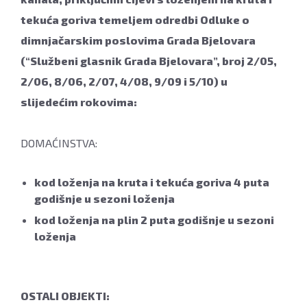
tekuća goriva temeljem odredbi Odluke o
dimnjačarskim poslovima Grada Bjelovara
(“Službeni glasnik Grada Bjelovara”, broj 2/05,
2/06, 8/06, 2/07, 4/08, 9/09 i 5/10) u
slijedećim rokovima:
DOMAĆINSTVA:
kod loženja na kruta i tekuća goriva 4 puta
godišnje u sezoni loženja
kod loženja na plin 2 puta godišnje u sezoni
loženja
OSTALI OBJEKTI: