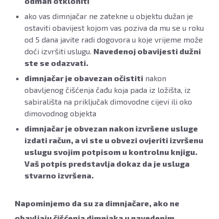
odmah otkloniti
ako vas dimnjačar ne zatekne u objektu dužan je
ostaviti obavijest kojom vas poziva da mu se u roku
od 5 dana javite radi dogovora u koje vrijeme može
doći izvršiti uslugu.
Navedenoj obavijesti dužni
ste se odazvati.
dimnjačar je obavezan očistiti
nakon
obavljenog čišćenja čađu koja pada iz ložišta, iz
sabirališta na priključak dimovodne cijevi ili oko
dimovodnog objekta
dimnjačar je obvezan nakon izvršene usluge
izdati račun, a vi ste u obvezi ovjeriti izvršenu
uslugu svojim potpisom u kontrolnu knjigu.
Vaš potpis predstavlja dokaz da je usluga
stvarno izvršena.
Napominjemo da su za dimnjačare, ako ne
obavljaju čišćenja dimnjaka u navedenim