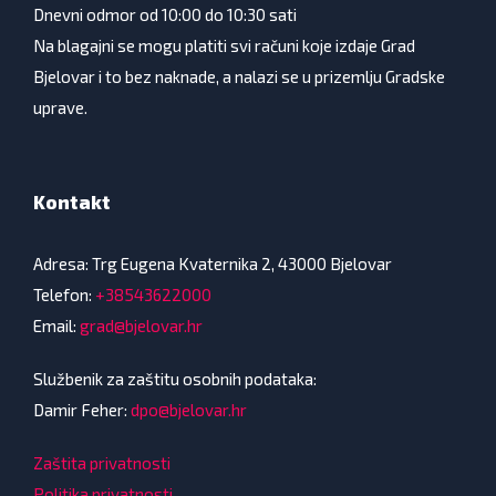
Dnevni odmor od 10:00 do 10:30 sati
Na blagajni se mogu platiti svi računi koje izdaje Grad
Bjelovar i to bez naknade, a nalazi se u prizemlju Gradske
uprave.
Kontakt
Adresa: Trg Eugena Kvaternika 2, 43000 Bjelovar
Telefon:
+38543622000
Email:
grad@bjelovar.hr
Službenik za zaštitu osobnih podataka:
Damir Feher:
dpo@bjelovar.hr
Zaštita privatnosti
Politika privatnosti