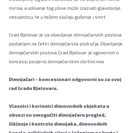
mirisa, a udisanje tog plina može izazvati glavobolje,
nesvjesticu, te u težem slučaju gušenje i smrt.
Grad Bjelovar je za obavljanje dimnjačarskih poslova
podijeljen na četiri dimnjačarska područja. Obavljanje
dimnjačarskih poslova Grad Bjelovar je ugovorom o
koncesiji povjerio dimnjačarskim obrtnicima.
Dimnjačari – koncesionari odgovorni su za svoj
rad Gradu Bjelovaru.
Vlasnici i korisnici dimovodnih objekata u
obvezi su omogućiti dimnjačaru pregled,
čišćenje i kontrolu dimnjaka, dimovodnih
kanala, priključnih cijevi s loženjem na kruta i