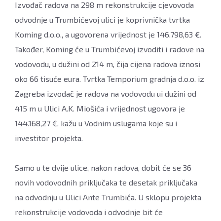
Izvođač radova na 298 m rekonstrukcije cjevovoda
odvodnje u Trumbićevoj ulici je koprivnička tvrtka
Koming d.o.o., a ugovorena vrijednost je 146.798,63 €.
Također, Koming će u Trumbićevoj izvoditi i radove na
vodovodu, u dužini od 214 m, čija cijena radova iznosi
oko 66 tisuće eura. Tvrtka Temporium gradnja d.o.o. iz
Zagreba izvođač je radova na vodovodu ui dužini od
415 m u Ulici A.K. Miošića i vrijednost ugovora je
144.168,27 €, kažu u Vodnim uslugama koje su i
investitor projekta.
Samo u te dvije ulice, nakon radova, dobit će se 36
novih vodovodnih priključaka te desetak priključaka
na odvodnju u Ulici Ante Trumbića. U sklopu projekta
rekonstrukcije vodovoda i odvodnje bit će