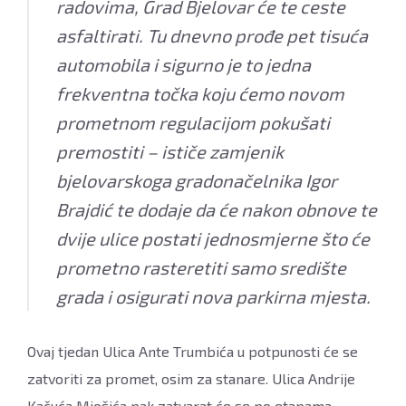
radovima, Grad Bjelovar će te ceste
asfaltirati. Tu dnevno prođe pet tisuća
automobila i sigurno je to jedna
frekventna točka koju ćemo novom
prometnom regulacijom pokušati
premostiti – ističe zamjenik
bjelovarskoga gradonačelnika Igor
Brajdić te dodaje da će nakon obnove te
dvije ulice postati jednosmjerne što će
prometno rasteretiti samo središte
grada i osigurati nova parkirna mjesta.
Ovaj tjedan Ulica Ante Trumbića u potpunosti će se
zatvoriti za promet, osim za stanare. Ulica Andrije
Kačuća Miošića pak zatvarat će se po etapama,