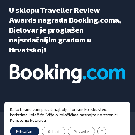
U sklopu Traveller Review
Awards nagrada Booking.coma,
Bjelovar je proglašen
najsrdačnijim gradom u
Hrvatskoj!
Kako bismo vam pružili najbolje korisničko iskustvo,
koristimo kolačiće! Više o kolačićima saznajte na stranici
Korištenje kolačića
.
Close GDPR Cooki
Prihvaćam
Odbaci
Postavke