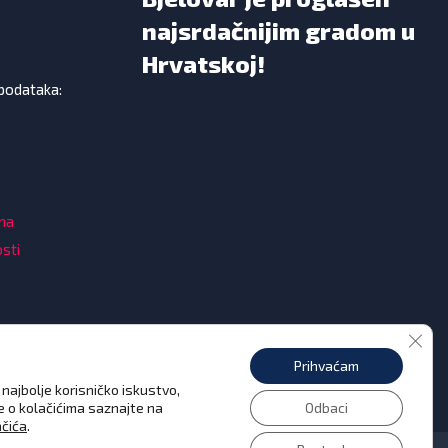
najsrdačnijim gradom u
Hrvatskoj!
 podataka:
ama
osti
Clos
Prihvaćam
najbolje korisničko iskustvo,
še o kolačićima saznajte na
Odbaci
ačića
.