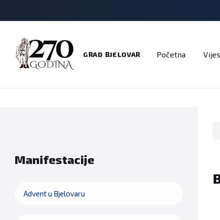
Adresar
Dokumenti
Imenik
Javni pozivi
Na
Početna
Vijes
GRAD BJELOVAR
Manifestacije
B
Advent u Bjelovaru