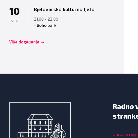
10
Bjelovarsko kulturno ljeto
21:00 - 22:00
srp
-
Boho park
Više događanja
Radno 
strank
Upravni odjel