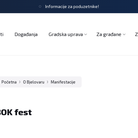
Informacije za poduzetnike!
tječaji
Obrasci i zahtjevi
Službeni glasnik
Udruge
ti
Događanja
Gradska uprava
Za građane
Z
Početna
O Bjelovaru
Manifestacije
OK fest