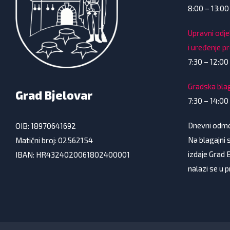
8:00 – 13:00
Upravni odje
i uređenje p
7:30 – 12:00 
Gradska bla
Grad Bjelovar
7:30 – 14:00
Dnevni odmor
OIB: 18970641692
Na blagajni s
Matični broj: 02562154
izdaje Grad 
IBAN: HR4324020061802400001
nalazi se u 