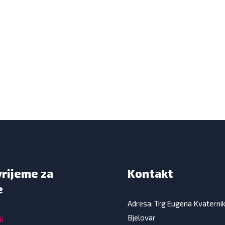
vrijeme za
Kontakt
e
Adresa: Trg Eugena Kvaterni
Bjelovar
i