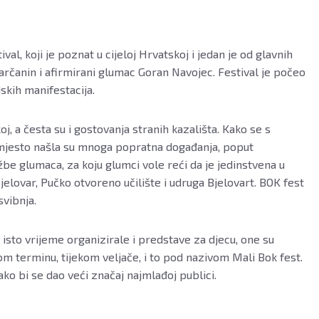
ival, koji je poznat u cijeloj Hrvatskoj i jedan je od glavnih
varčanin i afirmirani glumac Goran Navojec. Festival je počeo
skih manifestacija.
, a česta su i gostovanja stranih kazališta. Kako se s
e mjesto našla su mnoga popratna događanja, poput
be glumaca, za koju glumci vole reći da je jedinstvena u
Bjelovar, Pučko otvoreno učilište i udruga Bjelovart. BOK fest
svibnja.
 isto vrijeme organizirale i predstave za djecu, one su
m terminu, tijekom veljače, i to pod nazivom Mali Bok fest.
ako bi se dao veći značaj najmlađoj publici.