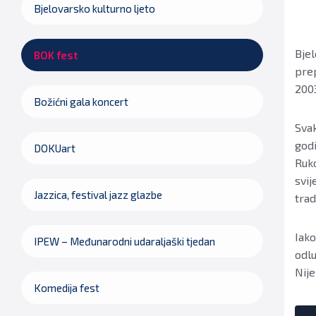
Bjelovarsko kulturno ljeto
Bjel
BOK fest
prep
2003
Božićni gala koncert
Svak
godi
DOKUart
Ruko
svij
Jazzica, festival jazz glazbe
trad
Iako
IPEW – Međunarodni udaraljaški tjedan
odlu
Nije
Komedija fest