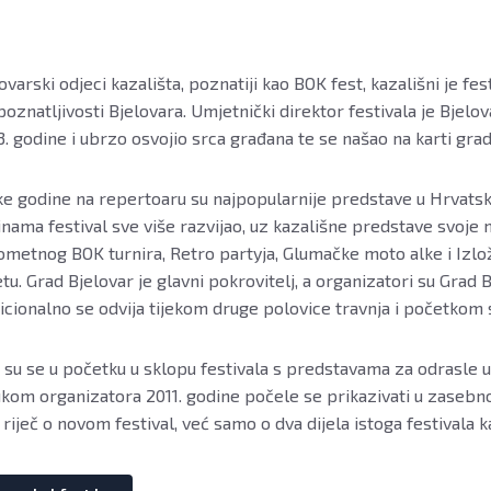
ovarski odjeci kazališta, poznatiji kao BOK fest, kazališni je fest
oznatljivosti Bjelovara. Umjetnički direktor festivala je Bjelo
. godine i ubrzo osvojio srca građana te se našao na karti grad
e godine na repertoaru su najpopularnije predstave u Hrvatskoj
nama festival sve više razvijao, uz kazališne predstave svoj
metnog BOK turnira, Retro partyja, Glumačke moto alke i Izlož
etu. Grad Bjelovar je glavni pokrovitelj, a organizatori su Grad 
icionalno se odvija tijekom druge polovice travnja i početkom 
 su se u početku u sklopu festivala s predstavama za odrasle u
kom organizatora 2011. godine počele se prikazivati u zasebno
 riječ o novom festival, već samo o dva dijela istoga festivala k