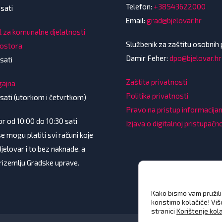
Telefon:
+38543622000
 sati
Email:
grad@bjelovar.hr
l za komunalne djelatnosti
Službenik za zaštitu osobnih
rostora
Damir Feher:
dpo@bjelovar.hr
sati
Zaštita privatnosti
gajna
Politika privatnosti
 sati (utorkom i četvrtkom)
Pravo na pristup informacij
 od 10:00 do 10:30 sati
Izjava o digitalnoj pristupačn
e mogu platiti svi računi koje
Bjelovar i to bez naknade, a
prizemlju Gradske uprave.
Kako bismo vam pružili 
koristimo kolačiće! Vi
stranici
Korištenje kol