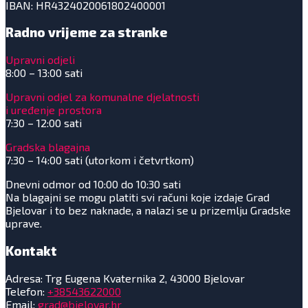
IBAN: HR4324020061802400001
Radno vrijeme za stranke
Upravni odjeli
8:00 – 13:00 sati
Upravni odjel za komunalne djelatnosti
i uređenje prostora
7:30 – 12:00 sati
Gradska blagajna
7:30 – 14:00 sati (utorkom i četvrtkom)
Dnevni odmor od 10:00 do 10:30 sati
Na blagajni se mogu platiti svi računi koje izdaje Grad
Bjelovar i to bez naknade, a nalazi se u prizemlju Gradske
uprave.
Kontakt
Adresa: Trg Eugena Kvaternika 2, 43000 Bjelovar
Telefon:
+38543622000
Email:
grad@bjelovar.hr