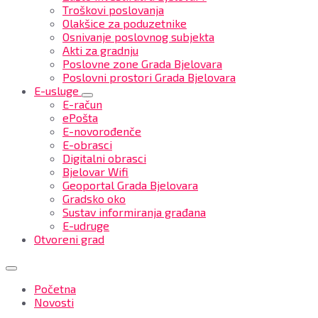
Troškovi poslovanja
Olakšice za poduzetnike
Osnivanje poslovnog subjekta
Akti za gradnju
Poslovne zone Grada Bjelovara
Poslovni prostori Grada Bjelovara
E-usluge
E-račun
ePošta
E-novorođenče
E-obrasci
Digitalni obrasci
Bjelovar Wifi
Geoportal Grada Bjelovara
Gradsko oko
Sustav informiranja građana
E-udruge
Otvoreni grad
Početna
Novosti