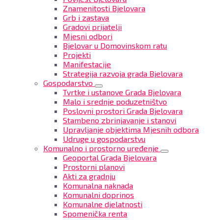
Znamenitosti Bjelovara
Grb i zastava
Gradovi prijatelji
Mjesni odbori
Bjelovar u Domovinskom ratu
Projekti
Manifestacije
Strategija razvoja grada Bjelovara
Gospodarstvo
Tvrtke i ustanove Grada Bjelovara
Malo i srednje poduzetništvo
Poslovni prostori Grada Bjelovara
Stambeno zbrinjavanje i stanovi
Upravljanje objektima Mjesnih odbora
Udruge u gospodarstvu
Komunalno i prostorno uređenje
Geoportal Grada Bjelovara
Prostorni planovi
Akti za gradnju
Komunalna naknada
Komunalni doprinos
Komunalne djelatnosti
Spomenička renta