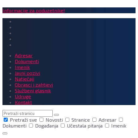
Informacije za poduzetnike!
Adresar
Dokumenti
Imenik
Javni pozivi
Natječaji
Obrasci i zahtjevi
Službeni glasnik
Udruge
Kontakt
Pretraga
Pretraži sve
Novosti
Stranice
Adresar
Dokumenti
Događanja
Učestala pitanja
Imenik