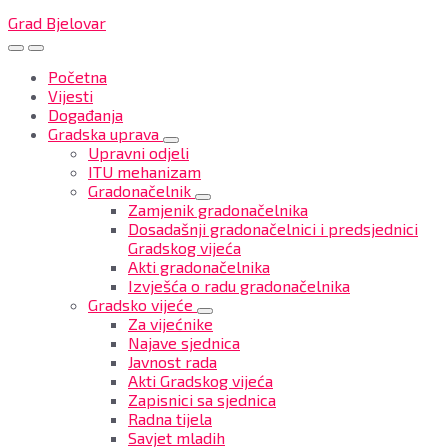
Grad Bjelovar
Početna
Vijesti
Događanja
Gradska uprava
Upravni odjeli
ITU mehanizam
Gradonačelnik
Zamjenik gradonačelnika
Dosadašnji gradonačelnici i predsjednici
Gradskog vijeća
Akti gradonačelnika
Izvješća o radu gradonačelnika
Gradsko vijeće
Za vijećnike
Najave sjednica
Javnost rada
Akti Gradskog vijeća
Zapisnici sa sjednica
Radna tijela
Savjet mladih