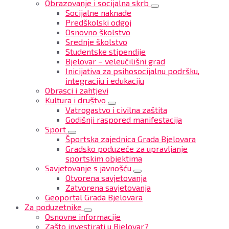
Obrazovanje i socijalna skrb
Socijalne naknade
Predškolski odgoj
Osnovno školstvo
Srednje školstvo
Studentske stipendije
Bjelovar – veleučilišni grad
Inicijativa za psihosocijalnu podršku,
integraciju i edukaciju
Obrasci i zahtjevi
Kultura i društvo
Vatrogastvo i civilna zaštita
Godišnji raspored manifestacija
Sport
Športska zajednica Grada Bjelovara
Gradsko poduzeće za upravljanje
sportskim objektima
Savjetovanje s javnošću
Otvorena savjetovanja
Zatvorena savjetovanja
Geoportal Grada Bjelovara
Za poduzetnike
Osnovne informacije
Zašto investirati u Bjelovar?