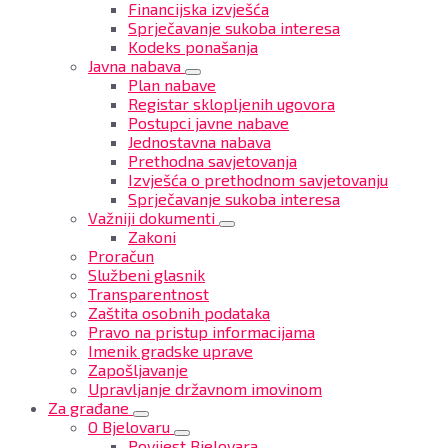
Financijska izvješća
Sprječavanje sukoba interesa
Kodeks ponašanja
Javna nabava
Plan nabave
Registar sklopljenih ugovora
Postupci javne nabave
Jednostavna nabava
Prethodna savjetovanja
Izvješća o prethodnom savjetovanju
Sprječavanje sukoba interesa
Važniji dokumenti
Zakoni
Proračun
Službeni glasnik
Transparentnost
Zaštita osobnih podataka
Pravo na pristup informacijama
Imenik gradske uprave
Zapošljavanje
Upravljanje državnom imovinom
Za građane
O Bjelovaru
Povijest Bjelovara