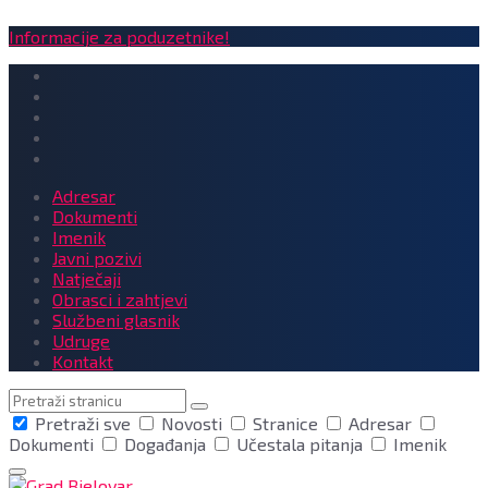
Informacije za poduzetnike!
Adresar
Dokumenti
Imenik
Javni pozivi
Natječaji
Obrasci i zahtjevi
Službeni glasnik
Udruge
Kontakt
Pretraga
Pretraži sve
Novosti
Stranice
Adresar
Dokumenti
Događanja
Učestala pitanja
Imenik