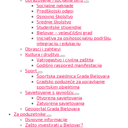
Socijalne naknade
Predškolski odgoj
Osnovno školstvo
Srednje školstvo
Studentske stipendije
Bjelovar – veleučilišni grad
Inicijativa za psihosocijalnu podršku,
integraciju i edukaciju
Obrasci i zahtjevi
Kultura i društvo
Vatrogastvo i civilna zaštita
Godišnji raspored manifestacija
Sport
Športska zajednica Grada Bjelovara
Gradsko poduzeće za upravljanje
sportskim objektima
Savjetovanje s javnošću
Otvorena savjetovanja
Zatvorena savjetovanja
Geoportal Grada Bjelovara
Za poduzetnike
Osnovne informacije
Zašto investirati u Bjelovar?