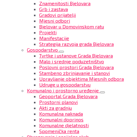
Znamenitosti Bjelovara
Grb i zastava
Gradovi prijatelji
Mjesni odbori
Bjelovar u Domovinskom ratu
Projekti
Manifestacije
Strategija razvoja grada Bjelovara
Gospodarstvo
Tvrtke i ustanove Grada Bjelovara
Malo i srednje poduzetništvo
Poslovni prostori Grada Bjelovara
Stambeno zbrinjavanje i stanovi
Upravljanje objektima Mjesnih odbora
Udruge u gospodarstvu
Komunalno i prostorno uređenje
Geoportal Grada Bjelovara
Prostorni planovi
Akti za gradnju
Komunalna naknada
Komunalni doprinos
Komunalne djelatnosti
Spomenička renta
Obrazovanje i socijalna skrb