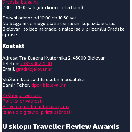
Gradska blagajna
7:30 – 14:00 sati (utorkom i četvrtkom)
Dnevni odmor od 10:00 do 10:30 sati
Na blagajni se mogu platiti svi računi koje izdaje Grad
Bjelovar i to bez naknade, a nalazi se u prizemlju Gradske
uprave.
Kontakt
Adresa: Trg Eugena Kvaternika 2, 43000 Bjelovar
Telefon:
+38543622000
Email:
grad@bjelovar.hr
Službenik za zaštitu osobnih podataka:
Damir Feher:
dpo@bjelovar.hr
Zaštita privatnosti
Politika privatnosti
Pravo na pristup informacijama
Izjava o digitalnoj pristupačnosti
U sklopu Traveller Review Awards