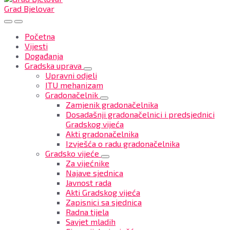
Grad Bjelovar
Početna
Vijesti
Događanja
Gradska uprava
Upravni odjeli
ITU mehanizam
Gradonačelnik
Zamjenik gradonačelnika
Dosadašnji gradonačelnici i predsjednici
Gradskog vijeća
Akti gradonačelnika
Izvješća o radu gradonačelnika
Gradsko vijeće
Za vijećnike
Najave sjednica
Javnost rada
Akti Gradskog vijeća
Zapisnici sa sjednica
Radna tijela
Savjet mladih