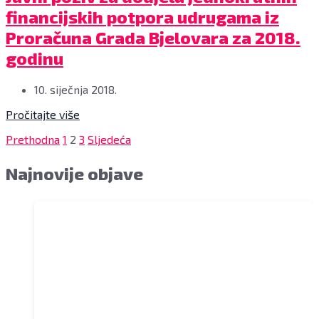
financijskih potpora udrugama iz
Proračuna Grada Bjelovara za 2018.
godinu
10. siječnja 2018.
Pročitajte više
Brojevi
Prethodna
1
2
3
Sljedeća
stranica
Najnovije objave
objava