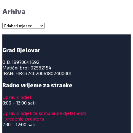
Arhiva
Arhiva
Grad Bjelovar
OIB: 18970641692
Matični broj: 02562154
IBAN: HR4324020061802400001
Radno vrijeme za stranke
Upravni odjeli
8:00 – 13:00 sati
Upravni odjel za komunalne djelatnosti
i uređenje prostora
7:30 – 12:00 sati