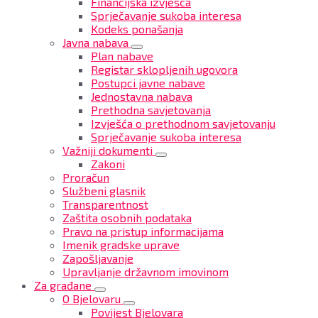
Financijska izvješća
Sprječavanje sukoba interesa
Kodeks ponašanja
Javna nabava
Plan nabave
Registar sklopljenih ugovora
Postupci javne nabave
Jednostavna nabava
Prethodna savjetovanja
Izvješća o prethodnom savjetovanju
Sprječavanje sukoba interesa
Važniji dokumenti
Zakoni
Proračun
Službeni glasnik
Transparentnost
Zaštita osobnih podataka
Pravo na pristup informacijama
Imenik gradske uprave
Zapošljavanje
Upravljanje državnom imovinom
Za građane
O Bjelovaru
Povijest Bjelovara